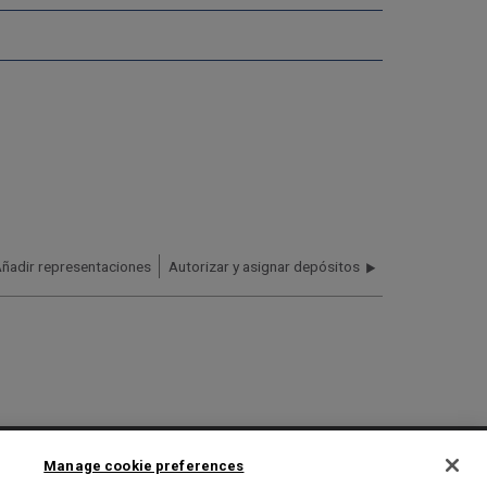
ñadir representaciones
Autorizar y asignar depósitos
2025 Ex Libris. All rights reserved
Manage cookie preferences