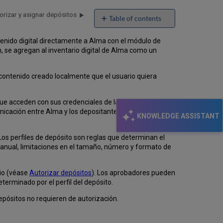
orizar y asignar depósitos
Table of contents
No
headers
tenido digital directamente a Alma con el módulo de
, se agregan al inventario digital de Alma como un
 contenido creado localmente que el usuario quiera
 que acceden con sus credenciales de la institución
unicación entre Alma y los depositantes es
KNOWLEDGE ASSISTANT
 Los perfiles de depósito son reglas que determinan el
anual, limitaciones en el tamaño, número y formato de
rio (véase
Autorizar depósitos
). Los aprobadores pueden
terminado por el perfil del depósito.
depósitos no requieren de autorización.