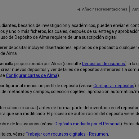
Añadir representaciones
Aut
udiantes, becarios de investigación y académicos, pueden enviar el con
s y uno o más ficheros, los cuales, después de su entrega y aprobación
 uso de Depósito de Alma requiere de una suscripción digital.
rer depositar incluyen disertaciones, episodios de podcast o cualquier
o de Alma.
 sencilla proporcionada por Alma (consulte
Depósitos de usuarios
), a la
n crear nuevos depósitos y ver detalles de depósitos anteriores. La com
ase
Configurar cartas de Alma
).
configurar al menos un perfil de depósito (véase
Configurar depósitos
).
 de metadatos y campos, colección objetivo, aprobación automática/m
tomático o manual) antes de formar parte del inventario en el reposito
ra que sea modificado. El proceso de autorización del depósito viene de
ombre de los usuarios (véase
Depósito mediado por el Personal
). Estos 
itales, véase
Trabajar con recursos digitales - Resumen
.