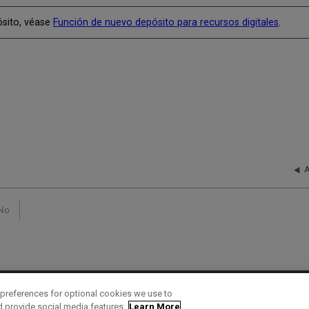
ósito, véase
Función de nuevo depósito para recursos digitales
.
A
No
preferences for optional cookies we use to
d provide social media features.
Learn More