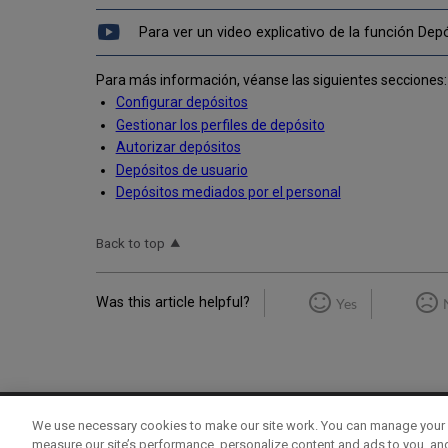
Para ver un video explicativo de la función Dep
Para más información, véanse las siguientes secciones:
Configurar depósitos
Gestionar los perfiles de depósito
Autorizar depósitos
Depósitos de usuario
Depósitos mediados por el personal
Back to top
Was this article helpful?
Yes
We use necessary cookies to make our site work. You can manage your 
Term of Use
Privacy Policy
Contact Us
measure our site’s performance, personalize content and ads to you, an