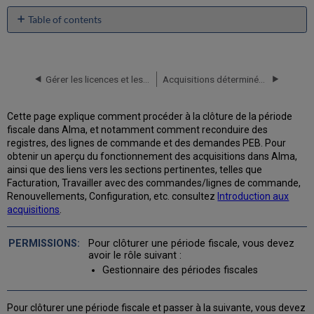
Table of contents
Clôture
budgétaire
Clôturer
Gérer les licences et les modifications
Acquisitions déterminées par l'usager
des
lignes
de
Cette page explique comment procéder à la clôture de la période
commande
fiscale dans Alma, et notamment comment reconduire des
Clôturer
registres, des lignes de commande et des demandes PEB. Pour
les
obtenir un aperçu du fonctionnement des acquisitions dans Alma,
demandes
ainsi que des liens vers les sections pertinentes, telles que
PEB
Facturation, Travailler avec des commandes/lignes de commande,
Renouvellements, Configuration, etc. consultez
Introduction aux
acquisitions
.
Pour clôturer une période fiscale, vous devez
avoir le rôle suivant :
Gestionnaire des périodes fiscales
Pour clôturer une période fiscale et passer à la suivante, vous devez