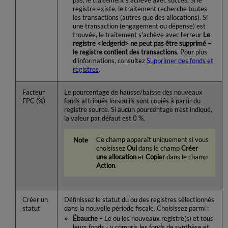
pas, le traitement s'achève avec succès. Si le
registre existe, le traitement recherche toutes
les transactions (autres que des allocations). Si
une transaction (engagement ou dépense) est
trouvée, le traitement s'achève avec l'erreur
Le
registre <ledgerid> ne peut pas être supprimé –
le registre contient des transactions
. Pour plus
d'informations, consultez
Supprimer des fonds et
registres
.
Facteur
Le pourcentage de hausse/baisse des nouveaux
FPC (%)
fonds attribués lorsqu'ils sont copiés à partir du
registre source. Si aucun pourcentage n'est indiqué,
la valeur par défaut est 0 %.
Ce champ apparaît uniquement si vous
choisissez
Oui
dans le champ
Créer
une allocation
et
Copier
dans le champ
Action
.
Créer un
Définissez le statut du ou des registres sélectionnés
statut
dans la nouvelle période fiscale. Choisissez parmi :
Ébauche
– Le ou les nouveaux registre(s) et tous
leurs fonds - y compris les fonds de synthèse et