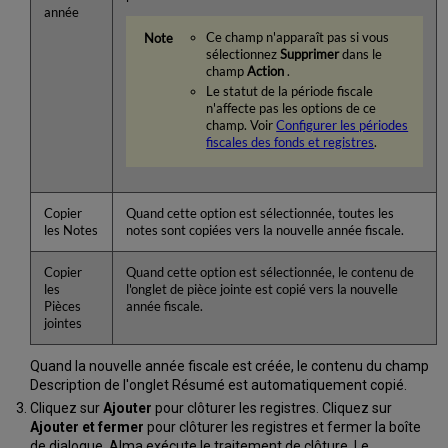
année
Ce champ n'apparaît pas si vous
sélectionnez
Supprimer
dans le
champ
Action
.
Le statut de la période fiscale
n'affecte pas les options de ce
champ. Voir
Configurer les périodes
fiscales des fonds et registres
.
Copier
Quand cette option est sélectionnée, toutes les
les Notes
notes sont copiées vers la nouvelle année fiscale.
Copier
Quand cette option est sélectionnée, le contenu de
les
l'onglet de pièce jointe est copié vers la nouvelle
Pièces
année fiscale.
jointes
Quand la nouvelle année fiscale est créée, le contenu du champ
Description de l'onglet Résumé est automatiquement copié.
Cliquez sur
Ajouter
pour clôturer les registres. Cliquez sur
Ajouter et fermer
pour clôturer les registres et fermer la boîte
de dialogue. Alma exécute le traitement de clôture. Le