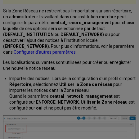
et
BARE
Si la Zone Réseau ne restreint pas l'importation sur son répertoire,
Autres
un administrateur travaillant dans une institution membre peut
modèles
configurer le paramètre
central_record_management
pour choisir
d'autorité
laquelle de ces options sera sélectionnée par défaut
Attribuer
(
DEFAULT_INSTITUTION
ou
DEFAULT_NETWORK
) ou pour
une
désactiver l'ajout des notices à l'institution locale
notice
(
ENFORCE_NETWORK
). Pour plus d'informations, voir le paramètre
de
dans
Configurer d'autres paramètres
.
catalogage
Les localisations suivantes sont utilisées pour créer ou enregistrer
de
une nouvelle notice réseau:
la
Zone
Importer des notices : Lors de la configuration d'un profil d'import
Réseau
Répertoire
, sélectionnez
Utiliser la Zone de réseau
pour
au
importer les notices dans la Zone réseau.
catalogueur
Quand le paramètre
central_network_management
est
d'une
configuré sur
ENFORCE_NETWORK
,
Utiliser la Zone réseau
est
autre
configuré sur
oui
et ne peut pas être modifié.
institution