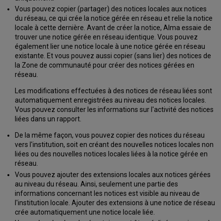
avec
Vous pouvez copier (partager) des notices locales aux notices
des
du réseau, ce qui crée la notice gérée en réseau et relie la notice
règles
locale à cette dernière. Avant de créer la notice, Alma essaie de
de
trouver une notice gérée en réseau identique. Vous pouvez
normalisation
également lier une notice locale à une notice gérée en réseau
dans
existante. Et vous pouvez aussi copier (sans lier) des notices de
le
la Zone de communauté pour créer des notices gérées en
réseau
réseau.
Empêcher
l'ajout
Les modifications effectuées à des notices de réseau liées sont
de
automatiquement enregistrées au niveau des notices locales.
champs
Vous pouvez consulter les informations sur l'activité des notices
locaux
liées dans un rapport.
aux
De la même façon, vous pouvez copier des notices du réseau
notices
vers l'institution, soit en créant des nouvelles notices locales non
de
liées ou des nouvelles notices locales liées à la notice gérée en
la
réseau.
Zone
réseau
Vous pouvez ajouter des extensions locales aux notices gérées
au niveau du réseau. Ainsi, seulement une partie des
Copier
informations concernant les notices est visible au niveau de
et/ou
l'institution locale. Ajouter des extensions à une notice de réseau
Lier
crée automatiquement une notice locale liée.
des