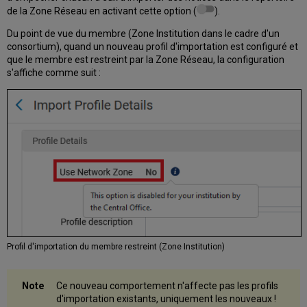
de la Zone Réseau en activant cette option (
).
21
Récolte
Du point de vue du membre (Zone Institution dans le cadre d'un
des
consortium), quand un nouveau profil d'importation est configuré et
notices
que le membre est restreint par la Zone Réseau, la configuration
électroniques
s'affiche comme suit :
liées
à
la
Zone
de
communauté
Rapport
Moissonnage
réseau
Créer
des
modèles
dans
Profil d'importation du membre restreint (Zone Institution)
la
Zone
réseau
Ce nouveau comportement n'affecte pas les profils
d'importation existants, uniquement les nouveaux !
GND