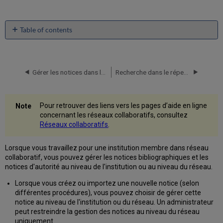
Table of contents
Sélectionner
où
créer
de
Gérer les notices dans la Zone réseau
Recherche dans le répertoire dans une Zone réseau
nouvelles
notices
bibliographiques
Pour retrouver des liens vers les pages d’aide en ligne
Travailler
concernant les réseaux collaboratifs, consultez
avec
Réseaux collaboratifs
.
des
profils
Lorsque vous travaillez pour une institution membre dans réseau
de
collaboratif, vous pouvez gérer les notices bibliographiques et les
gestion
notices d'autorité au niveau de l'institution ou au niveau du réseau.
des
erreurs
Lorsque vous créez ou importez une nouvelle notice (selon
dans
différentes procédures), vous pouvez choisir de gérer cette
le
notice au niveau de l'institution ou du réseau. Un administrateur
réseau
peut restreindre la gestion des notices au niveau du réseau
Travailler
uniquement.