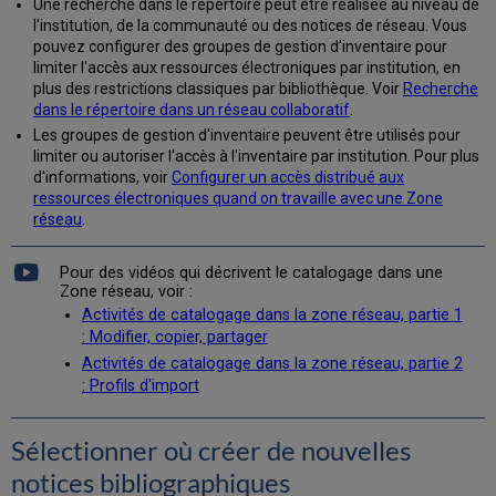
notices
Une recherche dans le répertoire peut être réalisée au niveau de
bibliographiques
l'institution, de la communauté ou des notices de réseau. Vous
locales
pouvez configurer des groupes de gestion d'inventaire pour
et
limiter l'accès aux ressources électroniques par institution, en
de
plus des restrictions classiques par bibliothèque. Voir
Recherche
la
dans le répertoire dans un réseau collaboratif
.
Zone
Les groupes de gestion d'inventaire peuvent être utilisés pour
réseau
limiter ou autoriser l'accès à l'inventaire par institution. Pour plus
Ajouter
d'informations, voir
Configurer un accès distribué aux
des
ressources électroniques quand on travaille avec une Zone
extensions
réseau
.
locales
à
Pour des vidéos qui décrivent le catalogage dans une
des
Zone réseau, voir :
notices
Activités de catalogage dans la zone réseau, partie 1
bibliographiques
: Modifier, copier, partager
de
Activités de catalogage dans la zone réseau, partie 2
la
: Profils d'import
Zone
réseau
Ajouter
Sélectionner où créer de nouvelles
des
notices bibliographiques
extensions