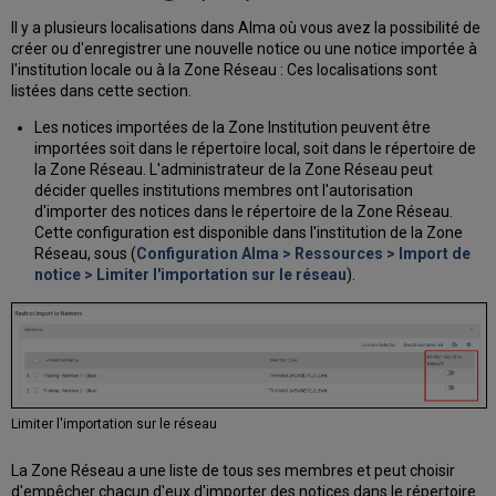
locales
à
Il y a plusieurs localisations dans Alma où vous avez la possibilité de
l'aide
créer ou d'enregistrer une nouvelle notice ou une notice importée à
de
l'institution locale ou à la Zone Réseau : Ces localisations sont
l'Éditeur
listées dans cette section.
de
Les notices importées de la Zone Institution peuvent être
métadonnées
importées soit dans le répertoire local, soit dans le répertoire de
Ajouter
la Zone Réseau. L'administrateur de la Zone Réseau peut
des
décider quelles institutions membres ont l'autorisation
extensions
d'importer des notices dans le répertoire de la Zone Réseau.
locales
Cette configuration est disponible dans l'institution de la Zone
grâce
Réseau, sous (
Configuration Alma > Ressources > Import de
à
notice > Limiter l'importation sur le réseau
).
l'importation
Gestion
de
champs
locaux
via
un
Limiter l'importation sur le réseau
traitement
Normalisation
La Zone Réseau a une liste de tous ses membres et peut choisir
Bib
d'empêcher chacun d'eux d'importer des notices dans le répertoire
MARC