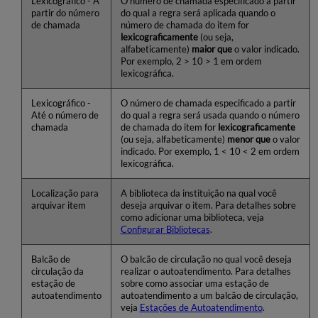
Lexicográfico - A
O número de chamada especificado a partir
partir do número
do qual a regra será aplicada quando o
de chamada
número de chamada do item for
lexicograficamente
(ou seja,
alfabeticamente)
maior que
o valor indicado.
Por exemplo, 2 > 10 > 1 em ordem
lexicográfica.
Lexicográfico -
O número de chamada especificado a partir
Até o número de
do qual a regra será usada quando o número
chamada
de chamada do item for
lexicograficamente
(ou seja, alfabeticamente)
menor que
o valor
indicado. Por exemplo, 1 < 10 < 2 em ordem
lexicográfica.
Localização para
A biblioteca da instituição na qual você
arquivar item
deseja arquivar o item. Para detalhes sobre
como adicionar uma biblioteca, veja
Configurar Bibliotecas
.
Balcão de
O balcão de circulação no qual você deseja
circulação da
realizar o autoatendimento. Para detalhes
estação de
sobre como associar uma estação de
autoatendimento
autoatendimento a um balcão de circulação,
veja
Estações de Autoatendimento
.