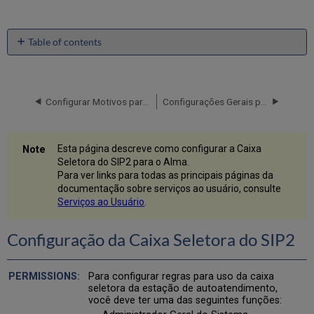
Table of contents
Configuração
da
Caixa
Seletora
Configurar Motivos para Cancelamento da Solicitação
Configurações Gerais para Serviços ao Usuário
do
SIP2
Adicionar
Esta página descreve como configurar a Caixa
uma
Seletora do SIP2 para o Alma.
Regra
Para ver links para todas as principais páginas da
de
documentação sobre serviços ao usuário, consulte
Configuração
Serviços ao Usuário
.
da
Caixa
Configuração da Caixa Seletora do SIP2
Seletora
do
SIP2
Para configurar regras para uso da caixa
seletora da estação de autoatendimento,
você deve ter uma das seguintes funções: