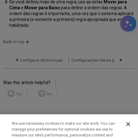
Se você definiu mais de uma regra, use as setas
Mover para
Cima
e
Mover para Baixo
para definir a ordem das regras. A
ordem das regras é importante, uma vez que o sistema aplicará
a primeira (e somente a primeira) regra apropriada que estiver
habilitada.
Back to top
Configurar Motivos para Cancelamento da Solicitação
Configurações Gerais para Serviços ao Usuário
Was this article helpful?
Yes
No
We use necessary cookies to make our site work. You can
manage your preferences for optional cookies we use to
measure our site’s performance, personalize content and
Term of Use
Privacy Policy
Contact Us