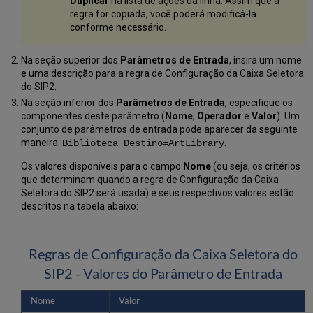
Duplicar
na lista de ações da linha. Assim que a
regra for copiada, você poderá modificá-la
conforme necessário.
Na seção superior dos
Parâmetros de Entrada
, insira um nome
e uma descrição para a regra de Configuração da Caixa Seletora
do SIP2.
Na seção inferior dos
Parâmetros de Entrada
, especifique os
componentes deste parâmetro (
Nome
,
Operador
e
Valor
). Um
conjunto de parâmetros de entrada pode aparecer da seguinte
maneira:
.
Biblioteca Destino=ArtLibrary
Os valores disponíveis para o campo
Nome
(ou seja, os critérios
que determinam quando a regra de Configuração da Caixa
Seletora do SIP2 será usada) e seus respectivos valores estão
descritos na tabela abaixo:
Regras de Configuração da Caixa Seletora do
SIP2 - Valores do Parâmetro de Entrada
Nome
Valor