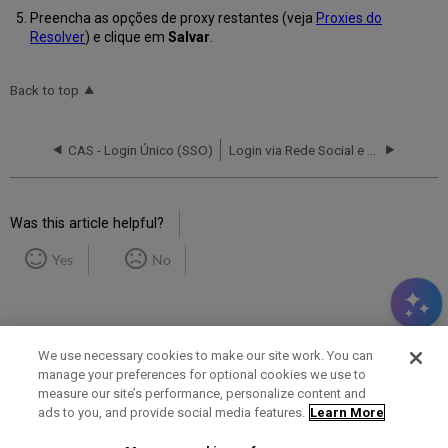
Preencha as opções de proxy restantes (veja
Proxies do
Resolver
) e clique em
Salvar
.
Back to top
CAS - Login Único (SSO)
Login via Rede Social e E-mail
Was this article helpful?
Yes
No
We use necessary cookies to make our site work. You can
manage your preferences for optional cookies we use to
measure our site’s performance, personalize content and
Term of Use
Privacy Policy
Contact Us
ads to you, and provide social media features.
Learn More