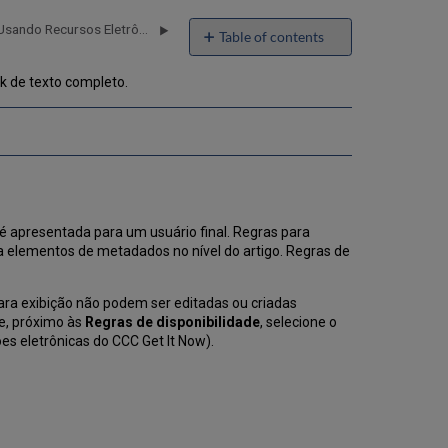
Link Resolver para Instituições Usando Recursos Eletrônicos Distribuídos
Table of contents
Regras
nk de texto completo.
de
Exibição
Configurar
URLs
Dinâmicos
para
Coleções
Eletrônicas
é apresentada para um usuário final. Regras para
e
 elementos de metadados no nível do artigo. Regras de
Portfólios
Funções
do
para exibição não podem ser editadas ou criadas
URL
 e, próximo às
Regras de disponibilidade
, selecione o
es eletrônicas do CCC Get It Now).
Proxies
do
Resolver
Relações
de
Proxy