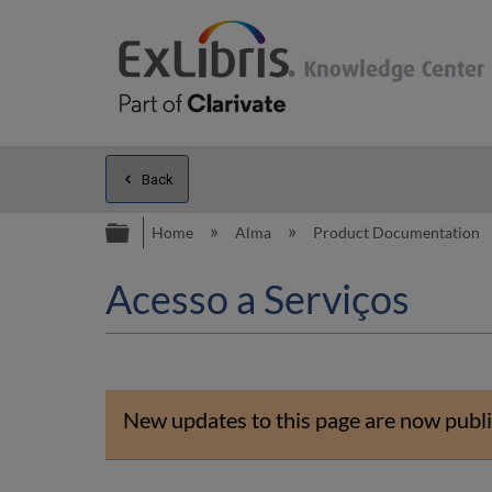
Back
Expand/collapse global hierarc
Home
Alma
Product Documentation
Acesso a Serviços
New updates to this page are now publi