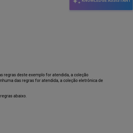
KNOWLEDGE ASSISTANT
do
OpenURL
O
XML
Gerado
Analisar/Depurar
Problemas
nos
Resultados
da
Busca
Relatórios
de
das regras deste exemplo for atendida, a coleção
Analytics
nhuma das regras for atendida, a coleção eletrônica de
de
Uso
do
 regras abaixo.
Link
Resolver
Serviços
Especiais
do
Link