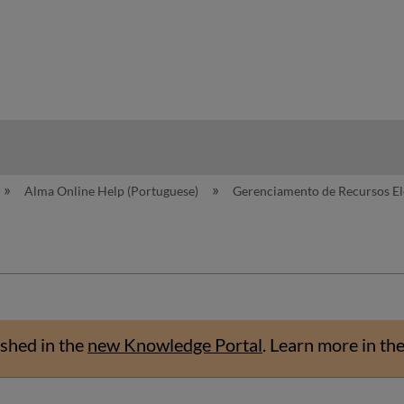
hy
Alma Online Help (Portuguese)
Gerenciamento de Recursos El
shed in the
new Knowledge Portal
.
Learn more in th