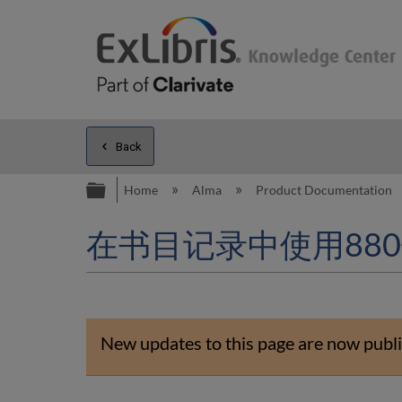
Back
Expand/collapse global hierarc
Home
Alma
Product Documentation
在书目记录中使用88
New updates to this page are now publi