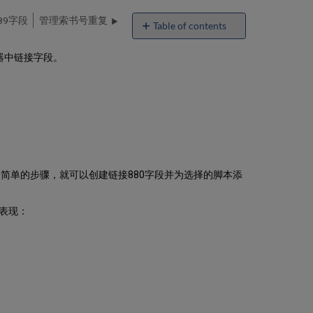
689字段
管理索书号重复
Table of contents
在
器中链接字段。
元
数
据
编
辑
器
中
使
用
简单的步骤，就可以创建链接880字段并为选择的脚本添
链
接
的
表现：
880
字
段
创
建
关
联