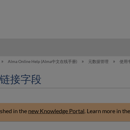
hy
Alma Online Help (Alma中文在线手册)
元数据管理
使用
0链接字段
shed in the
new Knowledge Portal
.
Learn more in th