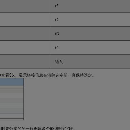
(S
(2
(B
(4
德瓦
查看$6。 显示链接信息在清除选定前一直保持选定。
时要链接的另一行创建多个880链接字段。