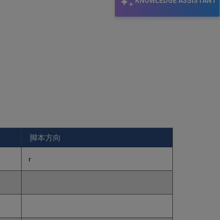
KNOWLEDGE ASSISTANT
字
段
配
置
发
布
配
置
文
件
使
用
实
施
脚本方向
为
接
r
入
点
的
880
字
段