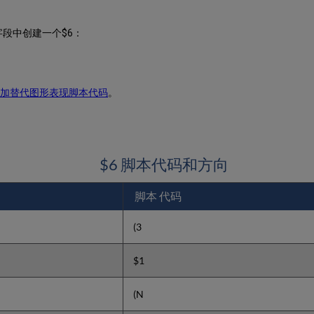
段中创建一个$6：
添加替代图形表现脚本代码
。
$6 脚本代码和方向
脚本 代码
(3
$1
(N