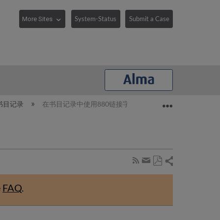
System-Status
Submit a Case
Expand/collaps
书目记录
在书目记录中使用880链接字段
Share
Subscribe
by
Save
page
Share
as
RSS
by
e
FAQ
.
PDF
email