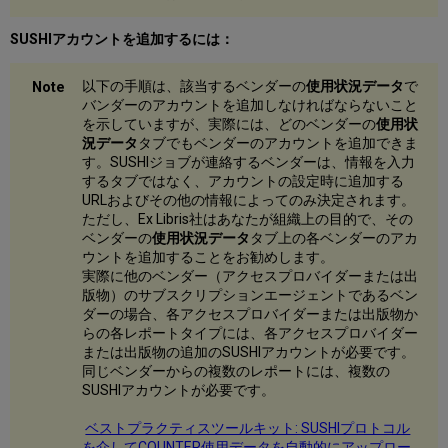
SUSHIアカウントを追加するには：
以下の手順は、該当するベンダーの
使用状況データ
で
バンダーのアカウントを追加しなければならないこと
を示していますが、実際には、どのベンダーの
使用状
況データ
タブでもベンダーのアカウントを追加できま
す。SUSHIジョブが連絡するベンダーは、情報を入力
するタブではなく、アカウントの設定時に追加する
URLおよびその他の情報によってのみ決定されます。
ただし、Ex Libris社はあなたが組織上の目的で、その
ベンダーの
使用状況データ
タブ上の各ベンダーのアカ
ウントを追加することをお勧めします。
実際に他のベンダー（アクセスプロバイダーまたは出
版物）のサブスクリプションエージェントであるベン
ダーの場合、各アクセスプロバイダーまたは出版物か
らの各レポートタイプには、各アクセスプロバイダー
または出版物の追加のSUSHIアカウントが必要です。
同じベンダーからの複数のレポートには、複数の
SUSHIアカウントが必要です。
ベストプラクティスツールキット: SUSHIプロトコル
を介してCOUNTER使用データを自動的にアップロー