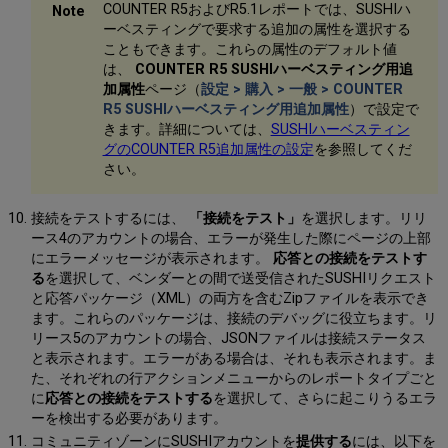
COUNTER R5およびR5.1レポートでは、SUSHIハ
ーベスティングで要求する追加の属性を選択する
こともできます。これらの属性のデフォルト値
は、
COUNTER R5 SUSHIハーベスティング用追
加属性
ページ（
設定 > 購入 > 一般 > COUNTER
R5 SUSHIハーベスティング用追加属性
）で設定で
きます。詳細については、
SUSHIハーベスティン
グのCOUNTER R5追加属性の設定
を参照してくだ
さい。
接続をテストするには、
「接続をテスト」
を選択します。リリ
ース4のアカウントの場合、エラーが発生した際にページの上部
にエラーメッセージが表示されます。
応答との接続をテストす
る
を選択して、ベンダーとの間で送受信されたSUSHIリクエスト
と応答パッケージ（XML）の両方を含むZipファイルを表示でき
ます。これらのパッケージは、接続のデバッグに役立ちます。リ
リース5のアカウントの場合、JSONファイルは接続ステータス
と表示されます。エラーがある場合は、それも表示されます。ま
た、それぞれの行アクションメニューからのレポートタイプごと
に
応答との接続をテストする
を選択して、さらに起こりうるエラ
ーを検出する必要があります。
コミュニティゾーンにSUSHIアカウントを
提供する
には、以下を