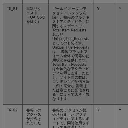
に
TR_B1
書籍リク
ゴールド オープンア
Y
Y
Alma
エスト
クセス コンテンツを
に
（OA_Gold
除く、書籍のフルテキ
よ
を除く）
ストアクティビティに
関するレポートで、
っ
Total_Item_Requests
て
および
実
Unique_Title_Requests
行
としてのものです。
Unique_Title_Requests
さ
は、 書籍 プラットフ
れ
ォーム全体で同等の使
る
用状況を提供します。
チ
Total_Item_Requests
は全体的なアクティビ
ェ
ティを示します。ただ
ッ
し、サイト間の数は、
ク
コンテンツの配信方法
（例：完全な 書籍 ま
フ
たは章ごとに配信され
ァ
る）によって大きく異
イ
なります。
ル
の
TR_B2
書籍への
書籍の アクセスが拒
Y
Y
リ
アクセス
否されました アクテ
が拒否さ
ィビティに関するレポ
ロ
れました
ートで、同時使用ライ
ー
センスを超過したた