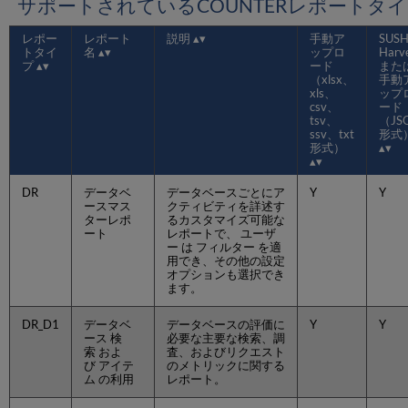
サポートされているCOUNTERレポートタ
理
SUSHI
レポー
レポート
説明
手動ア
SUSH
採
トタイ
名
ップロ
Harv
集
プ
ード
また
を
（xlsx、
手動
管
xls、
ップ
csv、
ード
理
tsv、
（JS
SUSHI
ssv、txt
形式
形式）
ア
カ
ウ
DR
データベ
データベースごとにア
Y
Y
ン
ースマス
クティビティを詳述す
ターレポ
るカスタマイズ可能な
ト
ート
レポートで、 ユーザ
情
ー は フィルター を適
報
用でき、その他の設定
を
オプションも選択でき
ます。
R5
か
ら
DR_D1
データベ
データベースの評価に
Y
Y
ース 検
必要な主要な検索、調
R5.1
索 およ
査、およびリクエスト
に
び アイテ
のメトリックに関する
移
ム の利用
レポート。
行