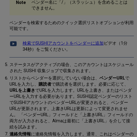
ベンダー名に「/」（スラッシュ）を含めることは
できません。
ベンダーを検索するためのクイック選択リストオプションが利用
可能です。
検索でSUSHIアカウントをベンダーに追加
ビデオ（1分
34秒）をご覧ください。
ステータスがアクティブの場合、このアカウントはスケジュール
された SUSHI 収集ジョブで収集されます。
リストからベンダーを選択していない場合は、
ベンダーURL
で
URLを入力し、
購読者
で購読者を選択します。必要に応じて、
URLを上書き
でURLを入力します。URLを上書き、またはベンダ
ーURLを入力する必要があります。SUSHI認定ベンダーのリスト
でSUSHIアカウントのベンダーURLが変更されると、ベンダー
URLが更新されます。上書きURLは更新によって変更されませ
ん。 「ベンダーURL」フィールドと「上書きURL」フィールドの
両方が入力されると、Almaは最初に「上書きURL」を介して接
続を試みます。
連絡先情報
に連絡先情報を入力します。通常、これはベンダーの