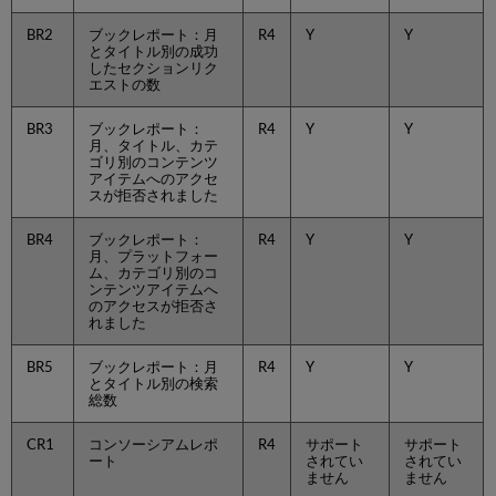
BR2
ブックレポート：月
R4
Y
Y
とタイトル別の成功
したセクションリク
エストの数
BR3
ブックレポート：
R4
Y
Y
月、タイトル、カテ
ゴリ別のコンテンツ
アイテムへのアクセ
スが拒否されました
BR4
ブックレポート：
R4
Y
Y
月、プラットフォー
ム、カテゴリ別のコ
ンテンツアイテムへ
のアクセスが拒否さ
れました
BR5
ブックレポート：月
R4
Y
Y
とタイトル別の検索
総数
CR1
コンソーシアムレポ
R4
サポート
サポート
ート
されてい
されてい
ません
ません