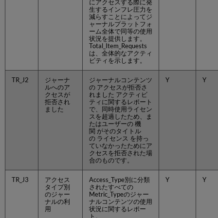
動
にアクセスする際に発
生するインフレ圧力を
で
減らすことによってジ
削
ャーナルプラットフォ
除
ーム全体で同等の使用
す
状況を提供します。
Total_Item_Requests
る
は、全体的なアクティ
ビティを示します。
TR_J2
ジャーナ
ジャーナルコンテンツ
Y
Y
ルへのア
の アクセスが拒否さ
クセスが
れました アクティビ
拒否され
ティに関するレポート
ました
で、同時使用ライセン
スを超過したため、ま
たはユーザーの 機
関 がそのタイトル
の ライセンス を持っ
ていなかったためにア
クセスを拒否された場
合のものです。
TR_J3
アクセス
Access_Type別に分類
Y
Y
タイプ別
されたすべての
のジャー
Metric_Typeのジャー
ナルの利
ナルコンテンツの使用
用
状況に関するレポー
ト。