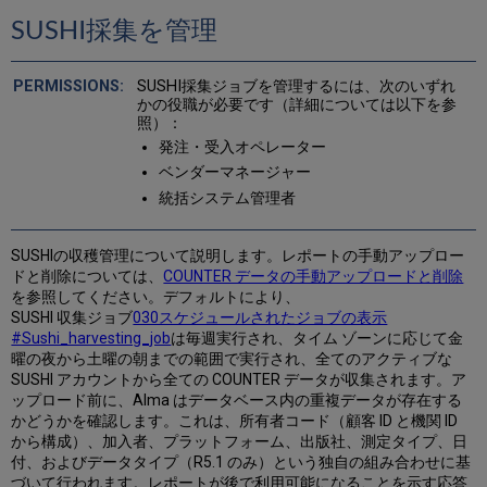
SUSHI採集を管理
SUSHI採集ジョブを管理するには、次のいずれ
かの役職が必要です（詳細については以下を参
照）：
発注・受入オペレーター
ベンダーマネージャー
統括システム管理者
SUSHIの収穫管理について説明します。レポートの手動アップロー
ドと削除については、
COUNTER データの手動アップロードと削除
を参照してください。デフォルトにより、
SUSHI 収集ジョブ
030スケジュールされたジョブの表示
#Sushi_harvesting_job
は毎週実行され、タイム ゾーンに応じて金
曜の夜から土曜の朝までの範囲で実行され、全てのアクティブな
SUSHI アカウントから全ての COUNTER データが収集されます。ア
ップロード前に、Alma はデータベース内の重複データが存在する
かどうかを確認します。これは、所有者コード（顧客 ID と機関 ID
から構成）、加入者、プラットフォーム、出版社、測定タイプ、日
付、およびデータタイプ（R5.1 のみ）という独自の組み合わせに基
づいて行われます。レポートが後で利用可能になることを示す応答