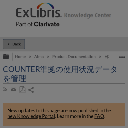
Back
Expand/collapse global hierarchy
E
Home
Alma
Product Documentation
日本語
COUNTER準拠の使用状況データ
を管理
Share
Subscribe
by
page
Save
Share
RSS
as
by
PDF
New updates to this page are now published in the
email
new Knowledge Portal
.
Learn more in the
FAQ
.