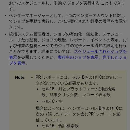
およびスケジュールし、手動で ジョブを実行する こともできま
す。
ベンダーマネージャーとして、1つのベンダーアカウントに対し
てジョブを手動で実行し、これが実行された頻度の履歴を表示で
きます。
統括システム管理者は、ジョブの有効化、無効化、スケジュー
ル、または監視、ジョブの履歴、レポート、イベントの表示、お
よび作業の監視ページでのジョブの電子メール通知の設定を行う
ことができます。詳細については、
スケジュールされたジョブを
表示
を参照してください。
実行中のジョブを表示
、
完了したジョ
ブを表示
。
PR1レポートには、セル1Bおよび1Cに次のデー
タが含まれている必要があります。
セル1B -
月とプラットフォーム別総検索
数、結果クリック数、レコード表示数
セル1C - 空
場合によっては、ベンダーはセル1Bおよび1Cに
次の（誤った）データを含むPR1レポートを送
信しています。
セル1B -
合計検索数