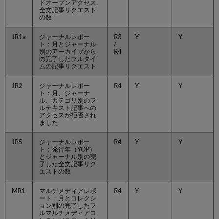
ドオープンアクセス
全文記事リクエスト
の数
JR1a
ジャーナルレポー
R3
Y
Y
ト：月とジャーナル
/
別のアーカイブから
R4
の完了したフルタイ
ムの記事リクエスト
JR2
ジャーナルレポー
R4
Y
Y
ト：月、ジャーナ
ル、カテゴリ別のフ
ルテキスト記事への
アクセスが拒否され
ました
JR5
ジャーナルレポー
R4
Y
Y
ト：発行年（YOP）
とジャーナル別の完
了した全文記事リク
エストの数
MR1
マルチメディアレポ
R4
Y
Y
ート：月とコレクシ
ョン別の完了したフ
ルマルチメディアコ