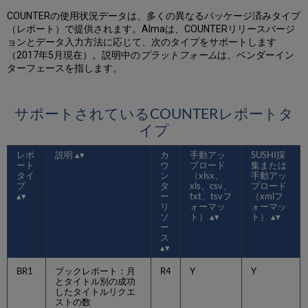
COUNTERの使用状況データは、多くの異なるパッケージ済みタイプ
（レポート）で提供されます。Almaは、COUNTERリリースバージ
ョンとデータ入力方法に応じて、次のタイプをサポートします
（2017年5月現在）。説明中の
プラットフォーム
は、ベンダーイン
ターフェースを指します。
サポートされているCOUNTERレポートタ
イプ
レポ
説明
カ
手動アッ
SUSHI採
ート
ウ
プロード
集または
タイ
ン
（xlsx、
手動アッ
プ
タ
xls、csv、
プロード
ー
txt、tsvフ
（xmlフ
リ
ォーマッ
ォーマッ
ソ
ト）
ト）
ー
ス
BR1
ブックレポート：月
R4
Y
Y
とタイトル別の成功
したタイトルリクエ
ストの数