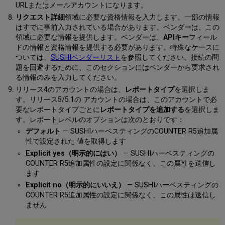
URLまたはメールアカウントになります。
リクエスト詳細
領域に必要な資格情報を入力します。一部の情報
はすでに事前入力されている場合があります。ベンダーは、この
領域に必要な情報を提供します。ベンダーは、
APIキー
フィール
ドの情報と資格情報を提供する必要があります。特殊なケースに
ついては、
SUSHIベンダーリスト
を参照してください。接続の問
題を回避するために、このセクションにはベンダーから要求され
る情報のみを入力してください。
リリース4のアカウントの場合は、
レポートタイプ
を選択しま
す。リリース5/5.1の アカウントの場合は、このアカウントで必
要なレポートタイプごとに
レポートタイプを追加する
を選択しま
す。レポートレベルのオプションは次のとおりです：
デフォルト
— SUSHIハーベスティングのCOUNTER R5追加属
性で設定された 値を取得します
Explicit yes（明示的にはい）
— SUSHIハーベスティングの
COUNTER R5追加属性の設定に関係なく、この属性を送信し
ます
Explicit no（明示的にいいえ）
— SUSHIハーベスティングの
COUNTER R5追加属性の設定に関係なく、この属性は送信し
ません