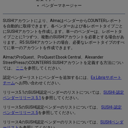
ベンダーマネージャー
SUSHIアカウントにより、AlmaはベンダーからCOUNTERレポート
を自動的に取得できます。各ベンダーおよび各レポートタイプごと
にSUSHIアカウントを作成します。単一のベンダーは、レポートタ
イプごとに1つずつ、複数のSUSHIアカウントを必要とする場合があ
ります。 R5 SUSHIアカウントの場合、必要なレポートタイプのすべ
てに単一のアカウントを作成できます。
AlmaのProQuest、ProQuest Ebook Central、Alexander
StreetPressのCOUNTERR5 SUSHIアカウントを定義する方法につい
ては、
ここ
を参照してください。
認定ベンダーリストにベンダーを追加するには、
Ex Librisサポート
チーム
へお問い合わせください。
リリース5.1のSUSHI認定ベンダーのリストについては、
SUSHI-認定
ベンダーリリース 5.1
を参照してください。
リリース5のSUSHI認定ベンダーのリストについては、
SUSHI-認定
ベンダーリリース 5
を参照してください。
リリース4のSUSHI認定ベンダーのリストについては、
SUSHIベンダ
ーリスト
を参照してください。