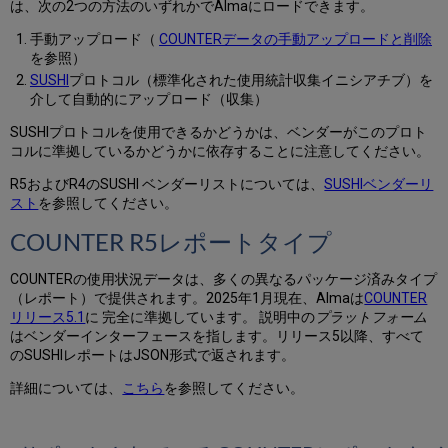
は、次の2つの方法のいずれかでAlmaにロードできます。
ー
ザ
手動アップロード（
COUNTERデータの手動アップロードと削除
ー
を参照）
役
SUSHI
プロトコル（標準化された使用統計収集イニシアチブ）を
職
介して自動的にアップロード（収集）
の
概
SUSHIプロトコルを使用できるかどうかは、ベンダーがこのプロト
要
コルに準拠しているかどうかに依存することに注意してください。
COUNTER
購
R5およびR4のSUSHI ベンダーリストについては、
SUSHIベンダーリ
読
スト
を参照してください。
者
COUNTER R5レポートタイプ
を
設
定
COUNTERの使用状況データは、多くの異なるパッケージ済みタイプ
（レポート）で提供されます。2025年1月現在、Almaは
COUNTER
SUSHI
リリース5.1
に 完全に準拠しています。 説明中の
プラットフォーム
ア
はベンダーインターフェースを指します。リリース5以降、すべて
カ
のSUSHIレポートはJSON形式で返されます。
ウ
ン
詳細については、
こちら
を参照してください。
ト
を
管