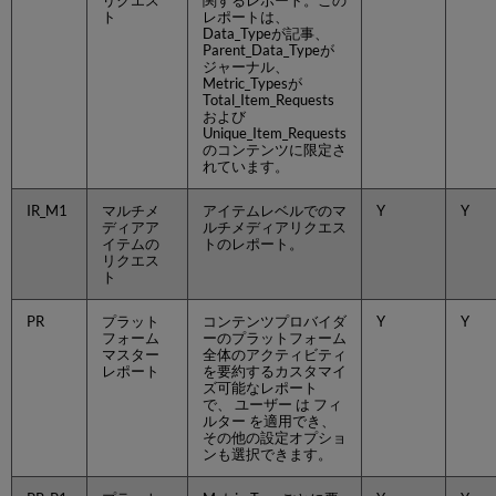
リクエス
関するレポート。この
ト
レポートは、
表
Data_Typeが記事、
示
Parent_Data_Typeが
COUNTER
ジャーナル、
Metric_Typesが
デ
Total_Item_Requests
ー
および
タ
Unique_Item_Requests
のコンテンツに限定さ
の
れています。
手
動
IR_M1
マルチメ
アイテムレベルでのマ
Y
Y
ア
ディアア
ルチメディアリクエス
ッ
イテムの
トのレポート。
プ
リクエス
ロ
ト
ー
ド
PR
プラット
コンテンツプロバイダ
Y
Y
フォーム
ーのプラットフォーム
と
マスター
全体のアクティビティ
削
レポート
を要約するカスタマイ
除
ズ可能なレポート
で、 ユーザー は フィ
必
ルター を適用でき、
須
その他の設定オプショ
形
ンも選択できます。
式