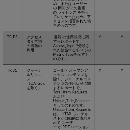
ド
め、またはユーザー
の 機関 がその書籍
COUNTER
の ライセンス を持っ
デ
ていなかったためにア
ー
クセスを拒否された場
タ
合のものです。
を
手
TR_B3
アクセス
書籍 の使用状況に関
Y
Y
タイプ別
するレポートで、
動
の書籍の
Access_Typeで分類さ
で
利用
れた該当するすべての
ア
Metric_Typeを示すも
ッ
のです。
プ
ロ
TR_J1
ジャーナ
ゴールド オープンア
Y
Y
ルリクエ
クセス コンテンツを
ー
スト
除く、ジャーナルコン
ド
（OA_Gold
テンツの使用状況に関
す
を除く）
するレポートで、
る
Total_Item_Requests
および
COUNTER
Unique_Title_Requests
デ
としてのものです。
ー
Unique_Item_Requests
は、 HTML フルテキ
タ
ストが自動的に表示さ
を
れて ユーザ
手
ー が PDF バージョン