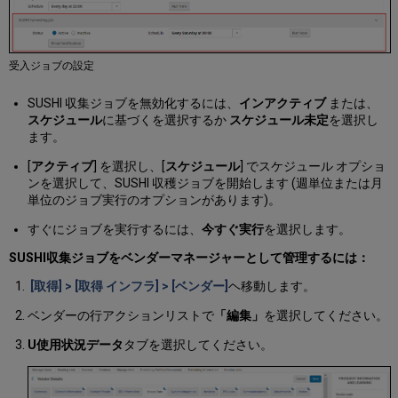
受入ジョブの設定
SUSHI 収集ジョブを無効化するには、
インアクティブ
または、
スケジュール
に基づくを選択するか
スケジュール未定
を選択し
ます。
[
アクティブ
] を選択し、[
スケジュール
] でスケジュール オプショ
ンを選択して、SUSHI 収穫ジョブを開始します (週単位または月
単位のジョブ実行のオプションがあります)。
すぐにジョブを実行するには、
今すぐ実行
を選択します。
SUSHI収集ジョブをベンダーマネージャーとして管理するには：
[取得] > [取得 インフラ] > [ベンダー]
ヘ移動します。
ベンダーの行アクションリストで
「編集」
を選択してください。
U使用状況データ
タブを選択してください。