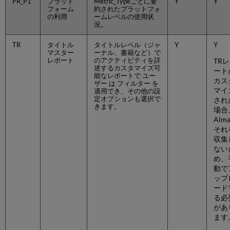
PR_P1
プラット
Metric_Typeごとに要
Y
Y
ア
フォーム
約されたプラットフォ
ッ
の利用
ームレベルの使用状
プ
況。
ロ
ー
TR
タイトル
タイトルレベル（ジャ
Y
Y
ド
マスター
ーナル、書籍など）で
機
レポート
のアクティビティを詳
TR
述するカスタマイズ可
能
ート
能なレポートで ユー
に
カス
ザー は フィルター を
ア
マイ
適用でき、その他の設
定オプションも選択で
ク
され
きます。
セ
場合
ス
Alm
す
それ
る
収集
場
ない
所
め、
動で
ア
ップ
ッ
ード
プ
る必
ロ
があ
ー
ます
ド
前