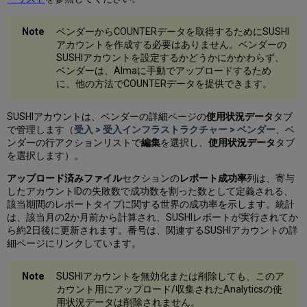
ベンダーからCOUNTERデータを取得するためにSUSHI
アカウントを作成する必要はありません。ベンダーの
SUSHIアカウントを設定するかどうかにかかわらず、
ベンダーは、Almaに手動でアップロードするため
に、他の方法でCOUNTERデータを提供できます。
SUSHIアカウントは、ベンダーの詳細ページの
使用状況データ
タブ
で管理します（
受入 > 受入インフラストラクチャー > ベンダー
、ベ
ンダーの行アクションリストで
編集
を選択し、
使用状況データ
タブ
を選択します）。
アップロード済みファイル
セクションの
レポート成功率
列は、寄与
したアカウントIDの失敗数で成功数を割った数として定義される、
該当期間のレポートタイプに関する世界の成功率を示します。統計
は、該当月の2か月前から計算され、SUSHIレポートが実行されてか
ら約2日後に更新されます。番号は、関連するSUSHIアカウントの詳
細ページにリンクしています。
SUSHIアカウントを無効化または削除しても、このア
カウント用にアップロード/収集されたAnalyticsの使
用状況データは削除されません。