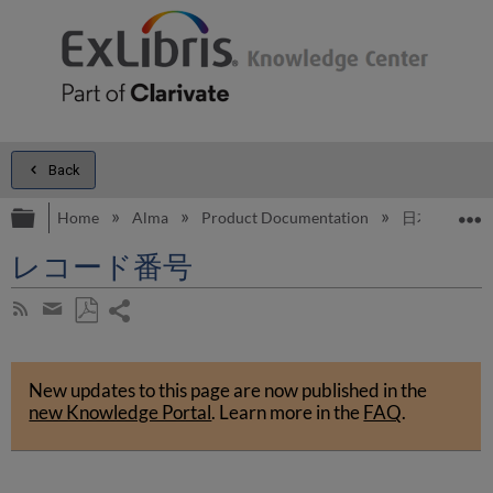
Back
Expand/collapse global hierarchy
E
Home
Alma
Product Documentation
日本語
レコード番号
Share
Subscribe
by
page
Save
Share
RSS
as
by
PDF
New updates to this page are now published in the
email
new Knowledge Portal
.
Learn more in the
FAQ
.