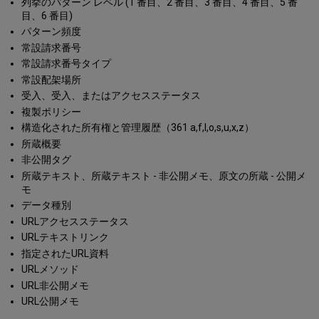
列挙のパターン レベル (1 番目、2 番目、3 番目、4 番目、5 番
目、6 番目)
パターン頻度
常設請求番号
常設請求番号タイプ
常設配架場所
受入、受入、またはアクセスステータス
複製ポリシー
構造化された所有権と管理履歴（361 a,f,l,o,s,u,x,z）
所蔵概要
非公開タグ
所蔵テキスト、所蔵テキスト - 非公開メモ、原文の所蔵 - 公開メ
モ
データ種別
URLアクセスステータス
URLテキストリンク
指定されたURL資料
URLメソッド
URL非公開メモ
URL公開メモ