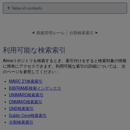
Table of contents
利
用
可
能
典拠管理ルール
分類検索索引
な
検
利用可能な検索索引
索
索
引
Almaリポジトリを検索するとき、索引付けをすると検索対象の情報
に簡単にアクセスできます。利用可能な索引の詳細については、 次
検
のページを参照してください：
索
可
MARC 21検索索引
能
BIBFRAME検索インデックス
な
フ
UNIMARC検索索引
ィ
CNMARC検索索引
ー
GND検索索引
ル
Dublin Core検索索引
ド
リ
分類検索索引
ス