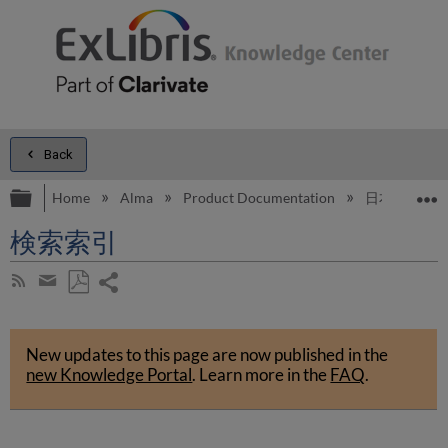
Back
Expand/collapse global hierarchy
E
Home
Alma
Product Documentation
日本語
検索索引
Share
Subscribe
by
page
Save
Share
RSS
as
by
PDF
New updates to this page are now published in the
email
new Knowledge Portal
.
Learn more in the
FAQ
.