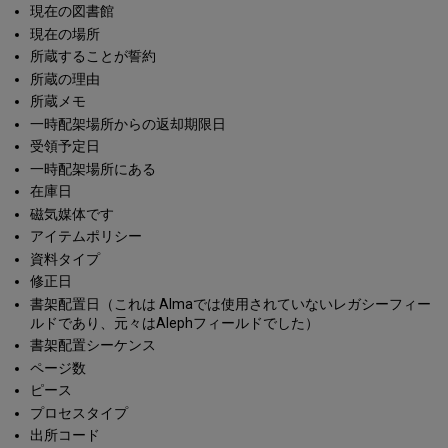
現在の図書館
現在の場所
所蔵することが誓約
所蔵の理由
所蔵メモ
一時配架場所からの返却期限日
受領予定日
一時配架場所にある
在庫日
磁気媒体です
アイテムポリシー
資料タイプ
修正日
書架配置日（これは Almaでは使用されていないレガシーフィー
ルドであり、元々はAlephフィールドでした）
書架配置シーケンス
ページ数
ピース
プロセスタイプ
出所コード