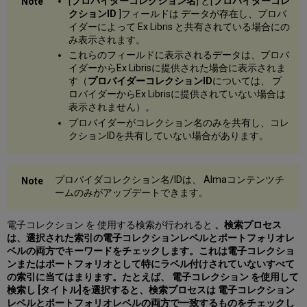
[
プロバイダーコレクション名
] と[
プロバイダーコレ
クションID
]フィールドは データが存在し、プロバ
イダーによって Ex Libris と共有されている場合にの
み表示されます。
これらのフィールドに表示されるデータは、プロバ
イダーからEx Librisに提供された場合に表示されま
す（
プロバイダーコレクションID
については、 プ
ロバイダーからEx Librisに提供されていない場合は
表示されません）。
プロバイダーがコレクション名のみを共有し、コレ
クションIDを共有していない場合があります。
プロバイダコレクション名/IDは、 Almaコンテンツチ
ームのみがアップデートできます。
電子コレクション を 使用する検索が行われると
、検索プロセス
は、選択された索引の電子コレクションレベルとポートフォリオレ
ベルの両方でキーワードをチェックします。これは電子コレクショ
ンまたはポートフォリオとして特にラベル付けされていないすべて
の索引に当てはまります。たとえば、
電子コレクション
を使用して
検索し
[タイトル]
を選択すると、検索プロセスは 電子コレクション
レベルとポートフォリオレベルの両方で一致するものをチェックし