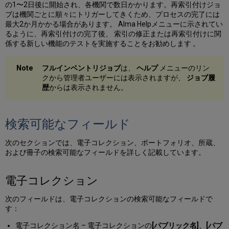
の1〜2日後に開始され、各機関で数日かかります。再索引付けジョ
ョ
ブは機関ごとに順々にトリガーしてきくため、プロセスの完了には
ン
最大2か月かかる場合があります。 Alma Helpメニューに示されてい
電
るように、再索引付けの完了後、 索引の修正または再索引付けに関
子
係する新しい機能のテストを実施することをお勧めします 。
ポ
ー
ト
フルインベントリジョブ
は、
ヘルプ
メニューのリン
フ
クから管理者ユーザーには表示されますが、
ジョブ履
ォ
歴
からは表示されません。
リ
オ
所
検索可能なフィールド
蔵
冊
次のセクションでは、電子コレクション、ポートフォリオ、所蔵、
子
および冊子の検索可能なフィールドを詳しく記載しています。
典
拠
電子コレクション
日
付
次のフィールドは、電子コレクションの検索可能なフィールドで
範
す：
囲
の
電子コレクション名 – 電子コレクションの
[パブリック名]
、
[パブ