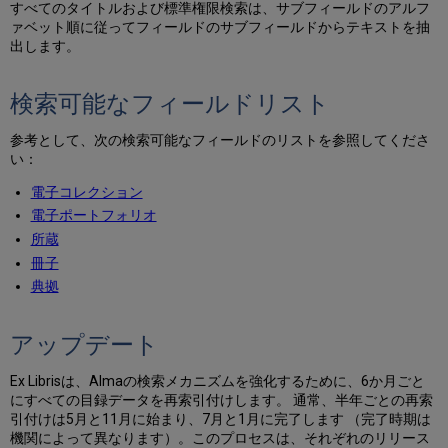
すべてのタイトルおよび標準権限検索は、サブフィールドのアルフ
ト
ァベット順に従ってフィールドのサブフィールドからテキストを抽
ア
出します。
ッ
プ
デ
検索可能なフィールドリスト
ー
ト
参考として、次の検索可能なフィールドのリストを参照してくださ
検
い：
索
可
電子コレクション
能
電子ポートフォリオ
な
所蔵
フ
冊子
ィ
ー
典拠
ル
ド
アップデート
電
子
Ex Librisは、Almaの検索メカニズムを強化するために、6か月ごと
コ
にすべての目録データを再索引付けします。 通常、半年ごとの再索
レ
引付けは5月と11月に始まり、7月と1月に完了します （完了時期は
ク
機関によって異なります）。このプロセスは、それぞれのリリース
シ