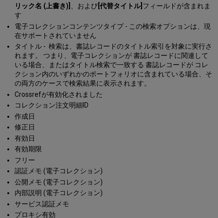
検
リック名 (上書き)]
、および
[代替タイトル]
フィールドが含まれま
索
す
電子コレクションコンテンツタイプ - この検索オプションは、現
在サポートされていません
タイトル - 検索は、書誌レコードのタイトル索引を対象に実行さ
れます。 つまり、電子コレクションが 書誌レコードに関連して
いる場合、またはタイトル検索で一致する 書誌レコードが コレ
クション内のいずれかのポートフォリオに含まれている場合、そ
の両方のケースで検索結果に表示されます。
Crossrefが有効化されました
コレクション注文明細ID
作成日
修正日
有効日
有効期限
フリー
認証メモ (電子コレクション)
公開メモ (電子コレクション)
内部説明 (電子コレクション)
サービス認証メモ
プロキシ有効