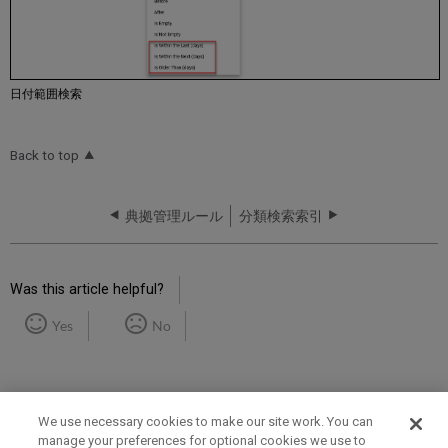
日付範囲検索
Back to top
典拠管理ルール
分類検索索引
Was this article helpful?
Yes
No
We use necessary cookies to make our site work. You can
manage your preferences for optional cookies we use to