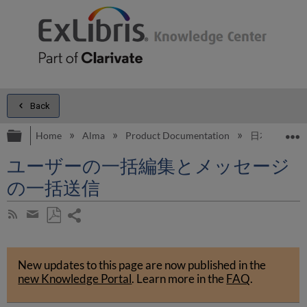
Back
Expand/collapse global hierarchy
E
Home
Alma
Product Documentation
日本語
ユーザーの一括編集とメッセージ
の一括送信
Share
Subscribe
by
page
Save
Share
RSS
as
by
PDF
New updates to this page are now published in the
email
new Knowledge Portal
.
Learn more in the
FAQ
.