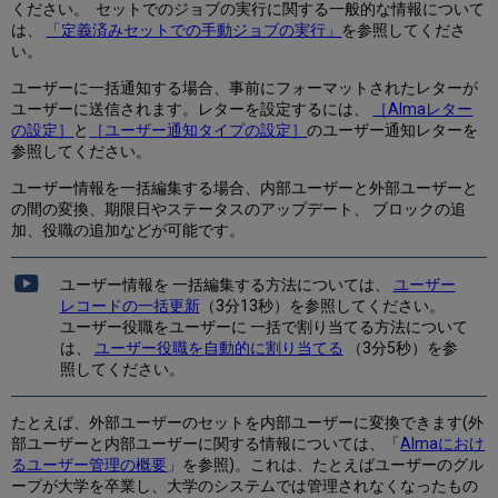
ください。 セットでのジョブの実行に関する一般的な情報について
は、
「定義済みセットでの手動ジョブの実行」
を参照してくださ
い。
ユーザーに一括通知する場合、事前にフォーマットされたレターが
ユーザーに送信されます。レターを設定するには、
［Almaレター
の設定］
と
［ユーザー通知タイプの設定］
のユーザー通知レターを
参照してください。
ユーザー情報を一括編集する場合、内部ユーザーと外部ユーザーと
の間の変換、期限日やステータスのアップデート、 ブロックの追
加、役職の追加などが可能です。
ユーザー情報を 一括編集する方法については、
ユーザー
レコードの一括更新
（3分13秒）を参照してください。
ユーザー役職をユーザーに 一括で割り当てる方法について
は、
ユーザー役職を自動的に割り当てる
（3分5秒）を参
照してください。
たとえば、外部ユーザーのセットを内部ユーザーに変換できます(外
部ユーザーと内部ユーザーに関する情報については、「
Almaにおけ
るユーザー管理の概要
」を参照)。これは、たとえばユーザーのグル
ープが大学を卒業し、大学のシステムでは管理されなくなったもの