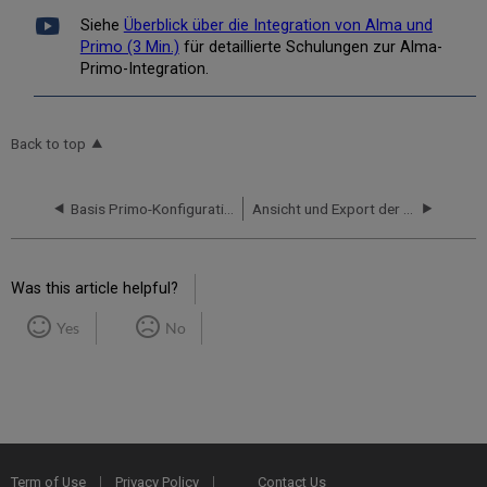
Siehe
Überblick über die Integration von Alma und
Primo (3 Min.)
für detaillierte Schulungen zur Alma-
Primo-Integration.
Back to top
Basis Primo-Konfiguration für die Integration mit Alma
Ansicht und Export der Alma-Bibliotheken
Was this article helpful?
Yes
No
Term of Use
Privacy Policy
Contact Us