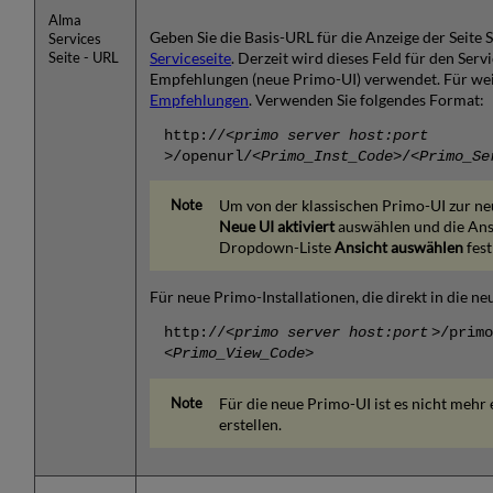
Alma
Geben Sie die Basis-URL für die Anzeige der Seite 
Services
Serviceseite
. Derzeit wird dieses Feld für den Serv
Seite - URL
Empfehlungen (neue Primo-UI) verwendet. Für wei
Empfehlungen
. Verwenden Sie folgendes Format:
http://<
primo server host:port
>/openurl/<
Primo_Inst_Code
>/<
Primo_Se
Um von der klassischen Primo-UI zur ne
Neue UI aktiviert
auswählen und die Ansic
Dropdown-Liste
Ansicht auswählen
fest
Für neue Primo-Installationen, die direkt in die 
http://<
primo server host:port
>/primo
<
Primo_View_Code>
Für die neue Primo-UI ist es nicht mehr e
erstellen.