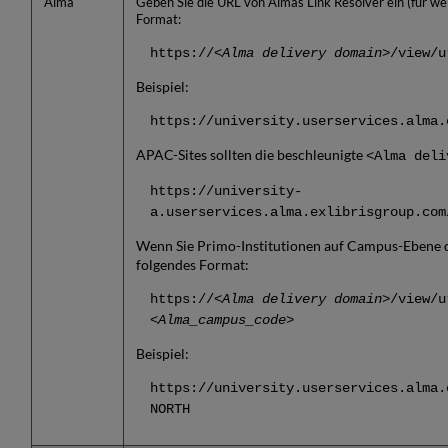
Alma
Geben Sie die URL von Almas Link Resolver ein (für we
Format:
https://<
Alma delivery domain>
/view/u
Beispiel:
https://university.userservices.alma.
APAC-Sites sollten die beschleunigte
<Alma deli
https://university-
a.userservices.alma.exlibrisgroup.com
Wenn Sie Primo-Institutionen auf Campus-Ebene d
folgendes Format:
https://
<Alma delivery domain>
/view/u
<Alma_campus_code>
Beispiel:
https://university.userservices.alma.
NORTH