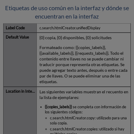
Etiquetas de uso común en la interfaz y dónde se
encuentran en la interfaz
c.search.htmlCreator.unifiedDisplay
{0} copia, {0} disponibles, {0} solicitudes
Formateado como:
{{copies_labels}},
{{available_labels}}, {{requests_labels}}
. Todo el
contenido entre llaves no se puede cambiar ni
traducir porque representa otras etiquetas. Se
puede agregar texto antes, después o entre cada
par de llaves. O se puede eliminar una de las
etiquetas.
Las siguientes variables muestran el recuento en
la lista de ejemplares:
{{copies_labels}}
se completa con información de
los siguientes códigos:
c.search.htmlCreator.copy
: utilizado para una
sola copia.
c.search.htmlCreator.copies
: utilizado si hay