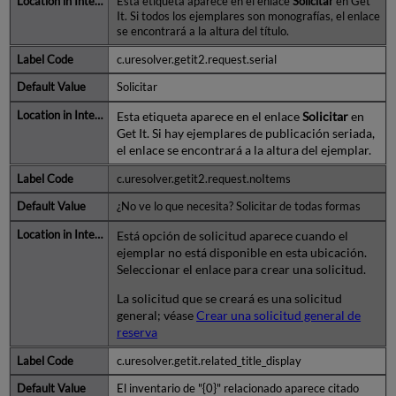
Esta etiqueta aparece en el enlace
Solicitar
en Get
It. Si todos los ejemplares son monografías, el enlace
se encontrará a la altura del título.
c.uresolver.getit2.request.serial
Solicitar
Esta etiqueta aparece en el enlace
Solicitar
en
Get It. Si hay ejemplares de publicación seriada,
el enlace se encontrará a la altura del ejemplar.
c.uresolver.getit2.request.noItems
¿No ve lo que necesita? Solicitar de todas formas
Está opción de solicitud aparece cuando el
ejemplar no está disponible en esta ubicación.
Seleccionar el enlace para crear una solicitud.
La solicitud que se creará es una solicitud
general; véase
Crear una solicitud general de
reserva
c.uresolver.getit.related_title_display
El inventario de "{0}" relacionado aparece citado