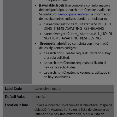
múltiples copias.
{{available_labels}}
se completa con información
del código
código c.search.htmlCreator.available
.
Si configuró
Tiempo para reubicar
, la información
de los siguientes códigos puede reemplazarlo:
c.uresolver.getit2.item_list.status.SOME_HOL
DING_ITEMS_AWAITING_RESHELVING
c.uresolver.getit2.item_list.status.ALL_HOLDI
NG_ITEMS_AWAITING_RESHELVING
{{requests_labels}}
se completa con información
de los siguientes códigos:
c.search.htmlCreator.request
: utilizado si hay
una sola solicitud.
c.search.htmlCreator.requests
: utilizado si
hay varias solicitudes.
c.search.htmlCreator.noRequests
: utilizado si
no hay solicitudes.
c.uresolver.locate
Localizar
Enlace a localizar ubicación en la biblioteca (mapa de
ubicación). Aparece tanto en la lista de ejemplares
(cuando solo hay una existencia) y en la lista de