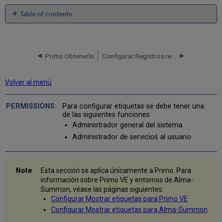
Table of contents
Lista
de
etiquetas
de
Primo Obtenerlo
Configurar Registros relacionados para mostrarlos en Primo
uso
común
Volver al menú
Para configurar etiquetas se debe tener una
de las siguientes funciones:
Administrador general del sistema
Administrador de servicios al usuario
Esta sección se aplica únicamente a Primo. Para
información sobre Primo VE y entornos de Alma-
Summon, véase las páginas siguientes:
Configurar Mostrar etiquetas para Primo VE
Configurar Mostrar etiquetas para Alma-Summon