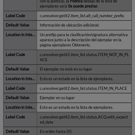
con la política), la
Política
debajo de la lista de
ejemplares será
Se puede prestar.
c.uresolver.getit2.item_list.alt_call_number_prefix
Información de ubicación adicional:
Un prefijo para la clasificación/signatura alternativa
aparece junto a la descripción del ejemplar en la
página ejemplares Obtenerlo,
c.uresolver.getit2.item_list.status.ITEM_NOT_IN_PL
ACE
El ejemplar no está en su lugar
Esto es un estado en la lista de ejemplares.
c.uresolver.getit2.item_list.status.ITEM_IN_PLACE
Ejemplar en su lugar
Esto es un estado en la lista de ejemplares.
c.uresolver.getit2.item_list.status.ACQ.with_expect
ed_date
En orden hasta {0}