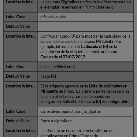
La columna
Digitalizar un fascículo diferente
está en
el ejemplar reservado en Primo Obtenerlo.
dlf.block.expiry
Configurar como {0} para mostrar la caducidad de la
sanción del usuario en la página
Mi cuenta
. Por
ejemplo, introduciendo
Caducada el {0}
en la
descripción de la etiqueta se mostrará como
Caducada el 07/07/2017
.
dlf.onHoldShelf.until
hasta {0}
Esta etiqueta aparece en la
Lista de solicitudes
en
Mi cuenta
de Primo. La primera parte del estado se
basa en el estado y por eso no puede ser
configurado. Solo el texto
hasta {0}
es configurable.
c.uresolver.request.part_to_digitize
Parte a digitalizar:
La etiqueta se encuentra en la solicitud de
digitalización en Primo Obtenerlo.