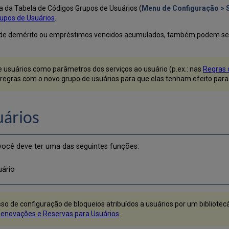
a da Tabela de Códigos Grupos de Usuários (
Menu de Configuração > S
rupos de Usuários
.
s de demérito ou empréstimos vencidos acumulados, também podem ser 
de usuários como parâmetros dos serviços ao usuário (p.ex.: nas
Regras 
as regras com o novo grupo de usuários para que elas tenham efeito para
uários
, você deve ter uma das seguintes funções:
uário
so de configuração de bloqueios atribuídos a usuários por um bibliotecá
Renovações e Reservas para Usuários
.