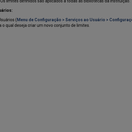
 Os limites definidos são aplicados a todas as bibliotecas da instituição.
ários:
suários (
Menu de Configuração > Serviços ao Usuário > Configuraç
 o qual deseja criar um novo conjunto de limites.