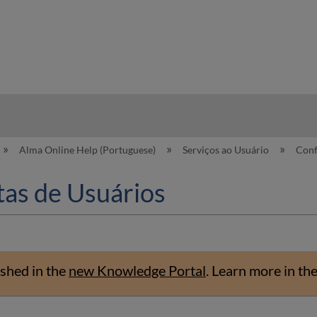
hy
Alma Online Help (Portuguese)
Serviços ao Usuário
Conf
as de Usuários
shed in the
new Knowledge Portal
.
Learn more in th