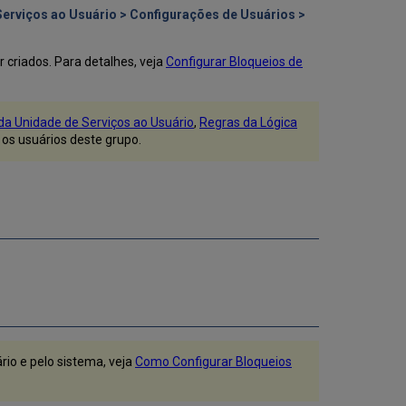
Regras
erviços ao Usuário > Configurações de Usuários >
de
Limite
criados. Para detalhes, veja
Configurar Bloqueios de
de
Empréstimo
Adicionar
da Unidade de Serviços ao Usuário
,
Regras da Lógica
Regras
 os usuários deste grupo.
de
Limite
de
Empréstimo
rio e pelo sistema, veja
Como Configurar Bloqueios