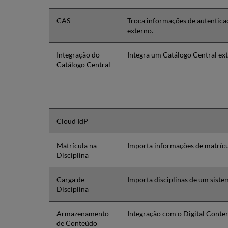
CAS
Troca informações de autentica
externo.
Integração do
Integra um Catálogo Central ex
Catálogo Central
Cloud IdP
Matrícula na
Importa informações de matrícu
Disciplina
Carga de
Importa disciplinas de um siste
Disciplina
Armazenamento
Integração com o Digital Conte
de Conteúdo