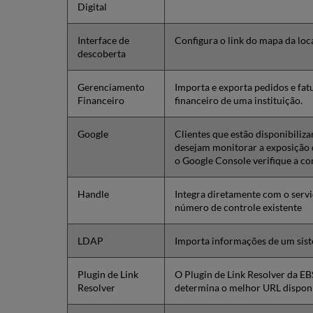
Digital
Interface de
Configura o link do mapa da loca
descoberta
Gerenciamento
Importa e exporta pedidos e fat
Financeiro
financeiro de uma instituição.
Google
Clientes que estão disponibiliza
desejam monitorar a exposição d
o Google Console verifique a co
Handle
Integra diretamente com o servi
número de controle existente
LDAP
Importa informações de um sist
Plugin de Link
O Plugin de Link Resolver da E
Resolver
determina o melhor URL disponí