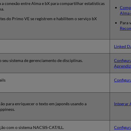
a a conexão entre Alma e bX para compartilhar estatísticas
Compar
ma.
Alma 
ntes do Primo VE se registrem e habilitem o serviço bX
Para 
Recom
Linked D
o seu sistema de gerenciamento de disciplinas.
Configur
Aprendiz
ils
Configur
ção para enriquecer o texto em japonês usando a
Integrar
ppiness.
ção com o sistema NACSIS-CAT/ILL.
Configur