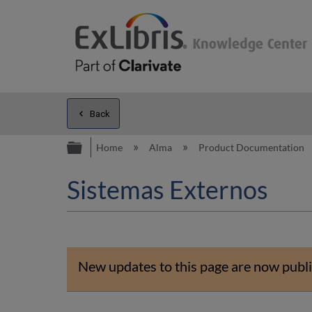
Back
Expand/collapse global hierarc
Home
Alma
Product Documentation
Sistemas Externos
New updates to this page are now publi