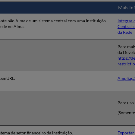
Mais In
ante não Alma de um sistema central com uma instituição
Integrar
Rede no Alma.
Central 
da Rede
Para mais
da Devel
https://d
restricti
OpenURL.
Ampliaçã
Para uso
(Somente
stema de setor financeiro da instituição.
Exportar 