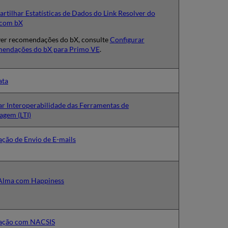
tilhar Estatísticas de Dados do Link Resolver do
com bX
ver recomendações do bX, consulte
Configurar
endações do bX para Primo VE
.
ata
ar Interoperabilidade das Ferramentas de
agem (LTI)
ação de Envio de E-mails
 Alma com Happiness
ação com NACSIS