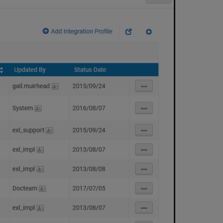
Conexões
S/FTP
Permitidas
Durante
os
Testes