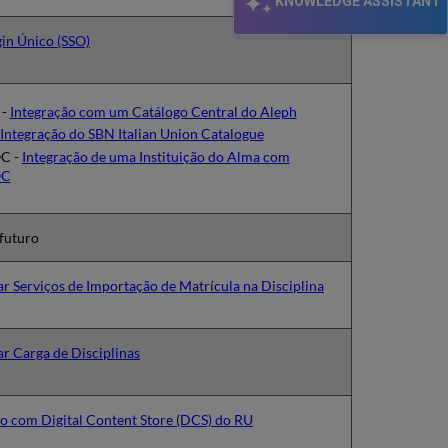
KNOWLEDGE ASSISTANT
in Único (SSO)
 -
Integração com um Catálogo Central do Aleph
Integração do SBN Italian Union Catalogue
C -
Integração de uma Instituição do Alma com
OC
 futuro
r Serviços de Importação de Matrícula na Disciplina
r Carga de Disciplinas
ão com Digital Content Store (DCS) do RU