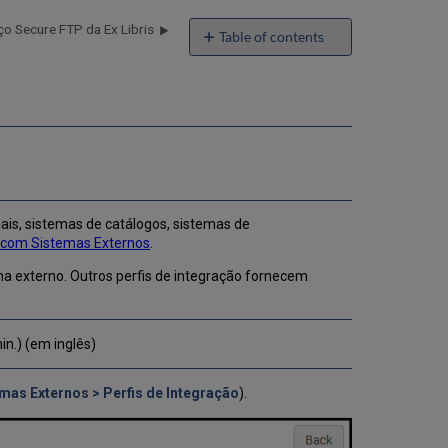
ço Secure FTP da Ex Libris
Table of contents
Configurar
Perfis
de
Integração
Configurar
Conexões
S/FTP
Adicionar
is, sistemas de catálogos, sistemas de
Conexões
 com Sistemas Externos
.
S/FTP
Recriar
a externo. Outros perfis de integração fornecem
Chave
no
Perfil
in.) (em inglês)
S/FTP
Configurar
E-
mas Externos > Perfis de Integração
).
mails
Permitidos
Configurar