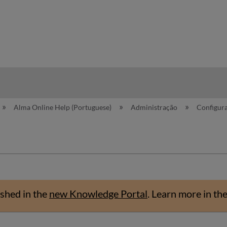
hy
Alma Online Help (Portuguese)
Administração
Configur
shed in the
new Knowledge Portal
.
Learn more in th