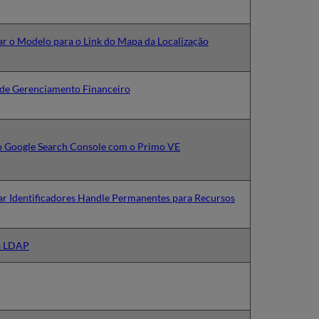
ar o Modelo para o Link do Mapa da Localização
 de Gerenciamento Financeiro
 o Google Search Console com o Primo VE
ar Identificadores Handle Permanentes para Recursos
a LDAP