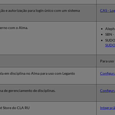
ção e autorização para login único com um sistema
CAS - Log
terno com o Alma.
Aleph
SBN -
SUDO
SUD
Para uso
la em disciplina no Alma para uso com Leganto
Configura
ma de gerenciamento de disciplinas.
Configura
nt Store do CLA RU
Integraç