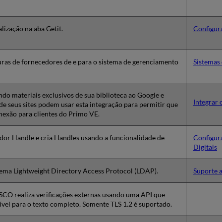
lização na aba Getit.
Configur
uras de fornecedores de e para o sistema de gerenciamento
Sistemas
ndo materiais exclusivos de sua biblioteca ao Google e
Integrar
e seus sites podem usar esta integração para permitir que
nexão para clientes do Primo VE.
dor Handle e cria Handles usando a funcionalidade de
Configur
Digitais
ema Lightweight Directory Access Protocol (LDAP).
Suporte 
BSCO realiza verificações externas usando uma API que
vel para o texto completo. Somente TLS 1.2 é suportado.