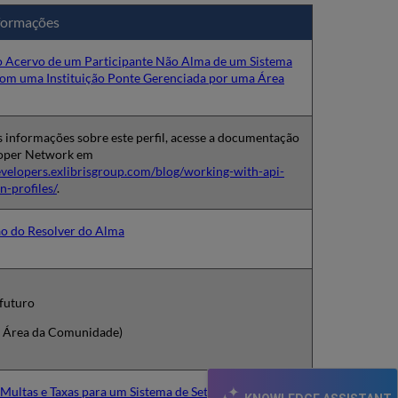
formações
 o Acervo de um Participante Não Alma de um Sistema
com uma Instituição Ponte Gerenciada por uma Área
 informações sobre este perfil, acesse a documentação
oper Network em
evelopers.exlibrisgroup.com/blog/working-with-api-
on-profiles/
.
o do Resolver do Alma
 futuro
 Área da Comunidade)
Multas e Taxas para um Sistema de Setor Financeiro