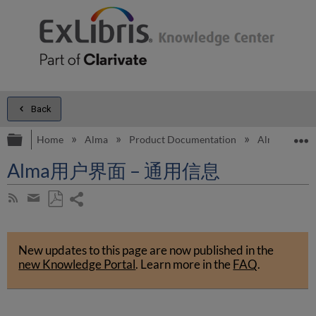
Back
Expand/collapse global hierarchy
E
Home
Alma
Product Documentation
Alma Onli
Alma用户界面 – 通用信息
Share
Subscribe
by
page
Save
Share
RSS
as
by
PDF
New updates to this page are now published in the
email
new Knowledge Portal
.
Learn more in the
FAQ
.