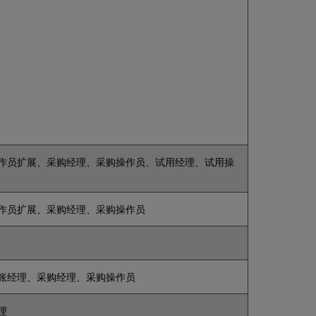
索
重
新
运
行
此
前
的
检
索
检
索
作员扩展、采购经理、采购操作员、试用经理、试用操
特
殊
字
符
作员扩展、采购经理、采购操作员
检
索
特
殊
账经理、采购经理、采购操作员
符
号
仓
理