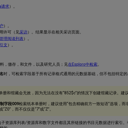
ma请求
）。
户
）。
使用许可（见
采访
）。结果显示在相关采访页面。
管理阅读列表
）。
引文
）。
究资料，缴存，和文件，以及研究人员；见
在Esploro中检索
。
名
时，可检索字段基于所有记录格式通用的元数据基础，但不包括特定的
单册和馆藏会无效，因为无法在没有“852$c”的情况下创建馆藏记录。建
制字段009
检索纸本单册时，建议使用“包含精确前方一致短语”选项，而
Z0”，而不仅仅是“7”或“Z”。
电子资源库列表/资源库和数字文件都且其所链接的书目元数据进行索引。