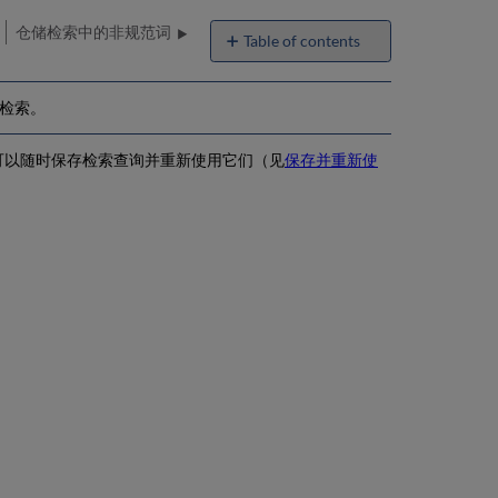
仓储检索中的非规范词
Table of contents
检
索
检索。
选
项
执
可以随时保存检索查询并重新使用它们（见
保存并重新使
行
简
单
检
索
执
行
高
级
检
索
使
用
高
级