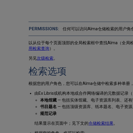
任何可以访问Alma仓储检索的用户角
以从位于每个页面顶部的全局检索框中查找Alma（全局
用检索查询
）。
另见
次级检索
。
检索选项
根据您的用户角色，您可以在Alma仓储中检索多种单册
由Ex Libris或机构本地或合作网络编译的元数据记录
本地馆藏
— 包括实体馆藏、电子资源库列表、还
书目题名
— 包括顶级资源库、纸本题名、电子资
规范记录
结果显示在页面中；见下文的
仓储检索结果
。
根据您的角色，也可以检索: