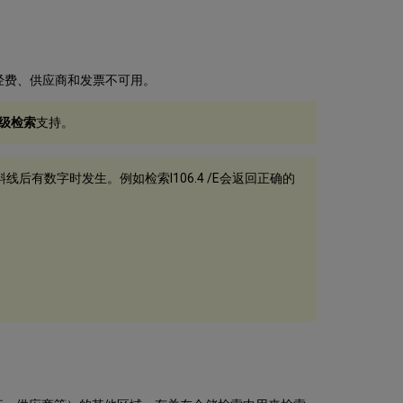
段
Alma
支
持
的
经费、供应商和发票不可用。
RDA
字
级检索
支持。
段
根
据
索
线后有数字时发生。例如检索I106.4 /E会返回正确的
书
号
范
围
检
索
题
名
订
单
行
检
索