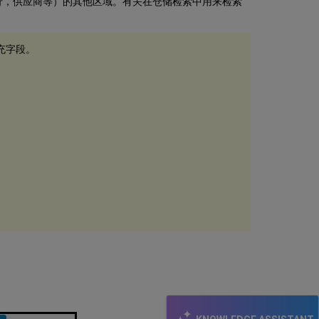
行，供应商等）的其他区域。有关在仓储检索中用来检索
字
段
供
填充字段。
应
商
检
索
字
段
阅
读
列
表
检
索
字
段
引
文
检
索
字
段