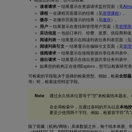
读者请求
— 结果显示在资源请求监控页面（见
Al
课程
— 在课程页面显示的结果（见
管理课程
）。
缴存
— 在缴存页面显示的结果（见
缴存
）。
用户
— 结果显示在查找和管理用户页面（见
管理用
采访信息
— 包括订单行、经费、发票、供应商和
阅读列表
— 结果显示在阅读列表任务列表页面（见
阅读列表引文
— 结果显示在编辑引文页面（见
管理
借阅请求
— 结果显示在借阅资源共享任务列表中。
借出请求
— 结果显示在借出资源共享任务列表中。
如果您的机构正在使用Esploro，您可以检索研
可检索的字段取决于选择的检索类型。例如，检索
全部题
等）时，检索这些特定字段。
通过永久纸本位置等于“空”来检索纸本题名、
在全局检索中，当通过条码的开头以及
本地控
要至少使用两个字符。例如，检索首字符“7L”或“
除了馆藏（机构/网络）具体数据之外，每个纸本单册、