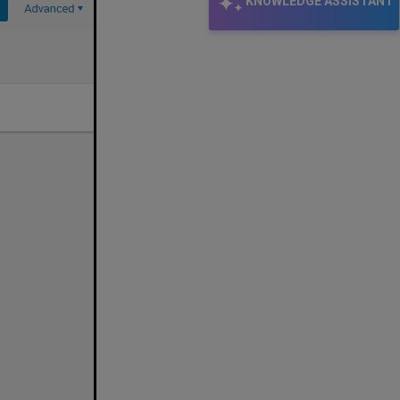
KNOWLEDGE ASSISTANT
（仅
简
单
检
索）
借
阅/
借
出
检
索
字
段
用
户
检
索
字
段
课
程
检
索