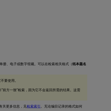
检
索
新
高
级
检
索
经
典
高
级
检
索
单册、电子或数字馆藏。可以在检索相关格式（
纸本题名
检
索
请
议不要使用。
确
短
非“前方一致”检索，因为它不会返回所需的结果。这需
语
检
索
字
有关更多信息，见
检索索引
。无论编目记录的格式如何