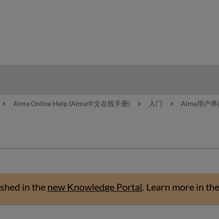
hy
Alma Online Help (Alma中文在线手册)
入门
Alma用户界
shed in the
new Knowledge Portal
.
Learn more in th