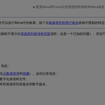
配置Alma和Primo以使用您的机构特有Alma域名
色可以执行Alma中的检索，除了在
检索类型的用户角色
表格中限制的特定
检索框不显示在
资源库列表清单页面
顶部；这是一个已知的问题）。您也
，包括：
（见
元数据管理
和
馆藏
）。这些记录包括：
有数字化表现和文件。
源库和资源库列表题名和数字题名。