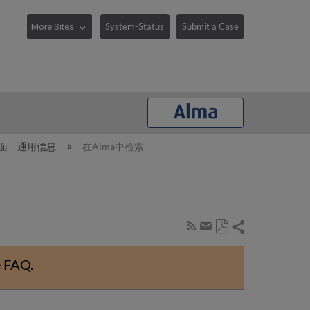
System-Status
Submit a Case
面 – 通用信息
在Alma中检索
Share
Subscribe
by
Save
page
Share
as
RSS
by
e
FAQ
.
PDF
email