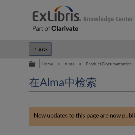
Back
Expand/collapse global hierarc
Home
Alma
Product Documentation
在Alma中检索
New updates to this page are now publi