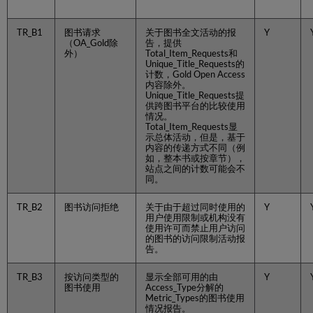
上
传
前
TR_B1
图书请求
关于图书全文活动的报
Y
（OA_Gold除
告，提供
执
外）
Total_Item_Requests和
行
Unique_Title_Requests的
的
计数，Gold Open Access
检
内容除外。
Unique_Title_Requests提
查
供跨图书平台的比较使用
重
情况。
载
Total_Item_Requests显
示总体活动，但是，基于
文
内容的传递方式不同（例
件
如，整本书或按章节），
手
站点之间的计数可能会不
同。
动
上
TR_B2
图书访问拒绝
关于由于超过同时使用的
Y
传
用户使用限制或机构没有
COUNTER
使用许可而禁止用户访问
数
的图书的访问限制活动报
据
告。
手
动
TR_B3
按访问类型的
显示全部可用的由
Y
图书使用
Access_Type分解的
删
Metric_Types的图书使用
除
情况报告。