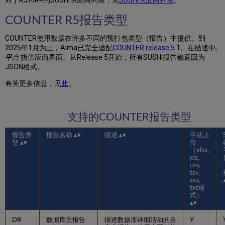
对于R5和R4的SUSHI供应商列表，见
SUSHI供应商列表
。
订
COUNTER R5报告类型
阅
者
COUNTER使用数据在许多不同的预打包类型（报告）中提供。到
管
2025年1月为止，Alma已完全适配
COUNTER release 5.1
。在描述中,
理
平台
指供应商界面。从Release 5开始，所有SUSHI报告都返回为
SUSHI
JSON格式。
账
户
有关更多信息，见
此
。
管
理
SUSHI
支持的COUNTER报告类型
收
割
报告类
报告名称
描述
手动上
将
型
传
SUSHI
（xlsx,
xls,
账
csv,
户
tsv,
信
ssv,
息
txt格
式）
从
R5
迁
DR
数据库主报告
描述数据库详细活动的自
Y