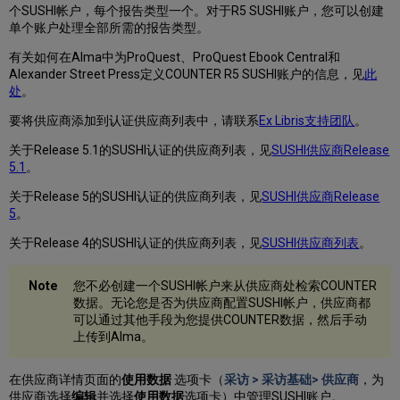
个SUSHI帐户，每个报告类型一个。对于R5 SUSHI账户，您可以创建
单个账户处理全部所需的报告类型。
有关如何在Alma中为ProQuest、ProQuest Ebook Central和
Alexander Street Press定义COUNTER R5 SUSHI账户的信息，见
此
处
。
要将供应商添加到认证供应商列表中，请联系
Ex Libris支持团队
。
关于Release 5.1的SUSHI认证的供应商列表，见
SUSHI供应商Release
5.1
。
关于Release 5的SUSHI认证的供应商列表，见
SUSHI供应商Release
5
。
关于Release 4的SUSHI认证的供应商列表，见
SUSHI供应商列表
。
您不必创建一个SUSHI帐户来从供应商处检索COUNTER
数据。无论您是否为供应商配置SUSHI帐户，供应商都
可以通过其他手段为您提供COUNTER数据，然后手动
上传到Alma。
在供应商详情页面的
使用数据
选项卡（
采访 > 采访基础> 供应商
，为
供应商选择
编辑
并选择
使用数据
选项卡）中管理SUSHI账户。