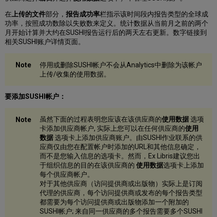
在
上传的文件
部分，
报告成功率
栏指示该时间段内报告类型的全球成
功率，按照成功数除以失败数来定义。统计数据从当前月之前的两个
月开始计算并大约在SUSHI报告运行后的两天左右更新。数字链接到
相关SUSHI账户详情页面。
停用或删除SUSHI帐户不会从Analytics中删除为该帐户
上传/收集的使用数据。
要添加SUSHI帐户：
虽然下面的过程表明您应该在该供应商的
使用数据
选项
卡添加供应商帐户, 实际上您可以在任何供应商的
使用
数据
选项卡上添加供应商账户。由SUSHI作业联系的供
应商仅由您在配置帐户时添加的URL和其他信息确定，
而不是您输入信息的选项卡。然而，Ex Libris建议您出
于组织信息的目的在该供应商的
使用数据
选项卡上添加
每个供应商帐户。
对于其他供应商（访问提供商或出版物）实际上是订阅
代理的供应商，每个访问提供商或发布的每个报告类型
都需要为每个访问提供商或出版物添加一个附加的
SUSHI帐户; 来自同一供应商的多个报告需要多个SUSHI