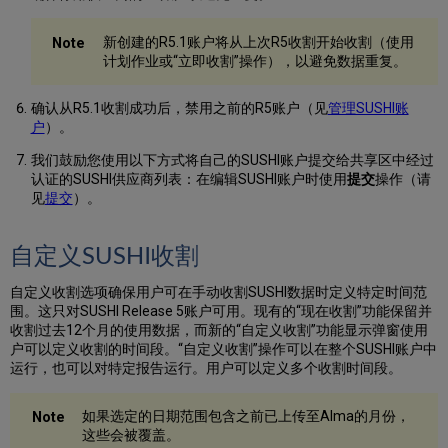
新创建的R5.1账户将从上次R5收割开始收割（使用
计划作业或“立即收割”操作），以避免数据重复。
确认从R5.1收割成功后，禁用之前的R5账户（见
管理SUSHI账
户
）。
我们鼓励您使用以下方式将自己的SUSHI账户提交给共享区中经过
认证的SUSHI供应商列表：在编辑SUSHI账户时使用
提交
操作（请
见
提交
）。
自定义SUSHI收割
自定义收割选项确保用户可在手动收割SUSHI数据时定义特定时间范
围。这只对SUSHI Release 5账户可用。现有的“现在收割”功能保留并
收割过去12个月的使用数据，而新的“自定义收割”功能显示弹窗使用
户可以定义收割的时间段。“自定义收割”操作可以在整个SUSHI账户中
运行，也可以对特定报告运行。用户可以定义多个收割时间段。
如果选定的日期范围包含之前已上传至Alma的月份，
这些会被覆盖。