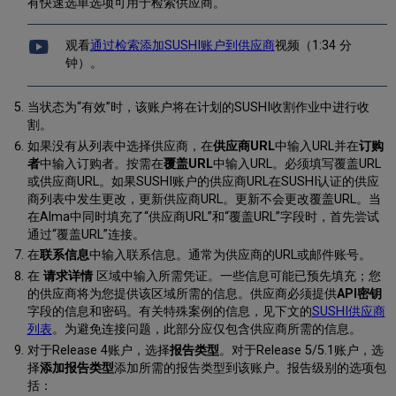
有快速选单选项可用于检索供应商。
观看
通过检索添加SUSHI账户到供应商
视频（1:34 分
钟）。
当状态为“有效”时，该账户将在计划的SUSHI收割作业中进行收
割。
如果没有从列表中选择供应商，在
供应商URL
中输入URL并在
订购
者
中输入订购者。按需在
覆盖URL
中输入URL。必须填写覆盖URL
或供应商URL。如果SUSHI账户的供应商URL在SUSHI认证的供应
商列表中发生更改，更新供应商URL。更新不会更改覆盖URL。当
在Alma中同时填充了“供应商URL”和“覆盖URL”字段时，首先尝试
通过“覆盖URL”连接。
在
联系信息
中输入联系信息。通常为供应商的URL或邮件账号。
在
请求详情
区域中输入所需凭证。一些信息可能已预先填充；您
的供应商将为您提供该区域所需的信息。供应商必须提供
API密钥
字段的信息和密码。有关特殊案例的信息，见下文的
SUSHI供应商
列表
。为避免连接问题，此部分应仅包含供应商所需的信息。
对于Release 4账户，选择
报告类型
。对于Release 5/5.1账户，选
择
添加报告类型
添加所需的报告类型到该账户。报告级别的选项包
括：