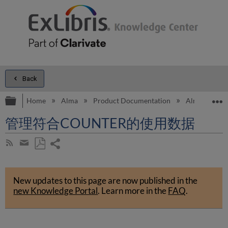
Back
Expand/collapse global hierarchy
E
Home
Alma
Product Documentation
Alma Onli
管理符合COUNTER的使用数据
Share
Subscribe
by
page
Save
Share
RSS
as
by
PDF
New updates to this page are now published in the
email
new Knowledge Portal
.
Learn more in the
FAQ
.