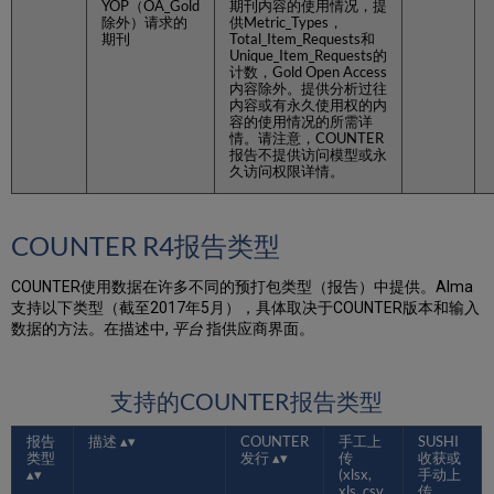
YOP（OA_Gold
期刊内容的使用情况，提
除外）请求的
供Metric_Types，
期刊
Total_Item_Requests和
Unique_Item_Requests的
计数，Gold Open Access
内容除外。提供分析过往
内容或有永久使用权的内
容的使用情况的所需详
情。请注意，COUNTER
报告不提供访问模型或永
久访问权限详情。
COUNTER R4报告类型
COUNTER使用数据在许多不同的预打包类型（报告）中提供。Alma
支持以下类型（截至2017年5月），具体取决于COUNTER版本和输入
数据的方法。在描述中,
平台
指供应商界面。
支持的COUNTER报告类型
报告
描述
COUNTER
手工上
SUSHI
类型
发行
传
收获或
(xlsx,
手动上
xls, csv,
传