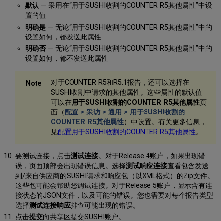
默认
— 采用在“用于SUSHI收割的COUNTER R5其他属性”中设
置的值
明确是
— 无论“用于SUSHI收割的COUNTER R5其他属性”中的
设置如何，都发送此属性
明确否
— 无论“用于SUSHI收割的COUNTER R5其他属性”中的
设置如何，都不发送此属性
对于COUNTER R5和R5.1报告，还可以选择在
SUSHI收割中请求的其他属性。这些属性的默认值
可以在
用于SUSHI收割的COUNTER R5其他属性
页
面（
配置 > 采访 > 通用 > 用于SUSHI收割的
COUNTER R5其他属性
）中设置。有关更多信息，
见
配置用于SUSHI收割的COUNTER R5其他属性
。
要测试连接，点击
测试连接
。对于Release 4账户，如果出现错
误，页面顶部会出现错误信息。选择
测试响应连接
查看包含发送
到/来自供应商的SUSHI请求和响应包（以XML格式）的Zip文件。
这些包可能会帮助您调试连接。对于Release 5账户，显示含有连
接状态的JSON文件，以及可能的错误。您也需要对每个报告类型
选择
测试连接响应
排查可能出现的错误。
点击
提交
向共享区提交SUSHI账户。