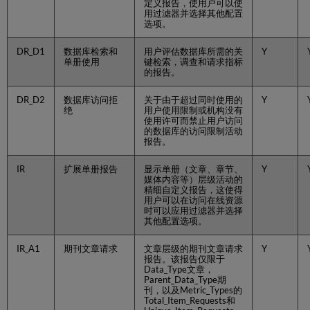
移
定义报告，使用户可以使
用过滤器并选择其他配置
至
选项。
R5.1
-
DR_D1
数据库检索和
用户评估数据库所需的关
Y
工
单册使用
键检索，调查和请求指标
作
的报告。
流
程
DR_D2
数据库访问拒
关于由于超过同时使用的
Y
自
绝
用户使用限制或机构没有
使用许可而禁止用户访问
定
的数据库的访问限制活动
义
报告。
SUSHI
收
IR
扩展单册报告
显示单册（文章、章节、
Y
割
媒体内容等）层级活动的
查
精细自定义报告，这使得
用户可以在访问在线资源
看
时可以应用过滤器并选择
使
其他配置选项。
用
数
IR_A1
期刊文章请求
文章层级的期刊文章请求
Y
据
报告。该报告仅限于
Data_Type文章，
手
Parent_Data_Type期
动
刊，以及Metric_Types的
上
Total_Item_Requests和