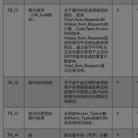
COUNTER
数
TR_J1
期刊请求
关于期刊内容使用情况的
Y
据
（OA_Gold除
报告，提供
外）
Total_Item_Requests和
Unique_Item_Requests的
计数，Gold Open Access
内容除外。
Unique_Item_Requests提
供跨期刊平台的比较使用
情况，减少由于HTML全
文自动显示而用户之后访
问PDF版本造成的重复计
数影响。
Total_Item_Requests显
示总体活动。
TR_J2
期刊访问拒绝
关于由于超过同时使用的
Y
用户使用限制或机构没有
使用许可而禁止用户访问
的期刊内容的访问限制活
动报告。
TR_J3
按访问类型的
全部由Access_Type分解
Y
期刊使用
的Metric_Types的期刊内
容使用情况报告。
TR_J4
由
按出版年份（YOP）分解
Y