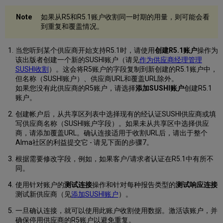
如果从R5和R5.1账户收割同一时期的用量，则可能会看
到重复和覆盖情况。
当您听到某个供应商开始支持R5.1时，请使用
创建R5.1账户
操作为
该出版者创建一个新的SUSHI账户（请见
作为供应商经理管理
SUSHI收割
）。这会将R5账户的字段复制到新创建的R5.1账户中，
但名称（SUSHI账户）、供应商URL和覆盖URL除外。
如果您没有此供应商的R5账户，请选择
添加SUSHI账户
创建R5.1
账户。
创建帐户后，从共享区列表中选择现有的经认证SUSHI供应商或填
写供应商名称（SUSHI账户字段）。如果未从共享区中选择供应
商，请添加覆盖URL。确认连接适用于收割URL后，请出于整个
Alma社区的利益提交它 - 请见下面的步骤7。
根据需要修改字段，例如，如果客户/请求者认证在R5.1中有所不
同。
使用针对账户的
测试连接
操作和针对每种报告类型的
测试响应连接
测试新供应商（见
添加SUSHI账户
）。
一旦确认连接，就可以使用此账户收割使用数据。激活该账户，并
确保停用供应商的R5账户以避免重复。