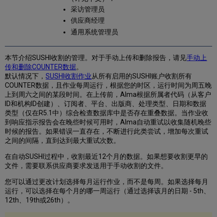
采访管理员
供应商经理
通用系统管理员
本节介绍SUSHI收割的管理。对于手动上传和删除报告，请见
手动上
传和删除COUNTER数据
。
默认情况下，
SUSHI收割作业
从所有启用的SUSHI账户收割所有
COUNTER数据，且作业每周运行，根据您的时区，运行时间为周五晚
上到周六之间的某段时间。在上传前，Alma根据所属者代码（从客户
ID和机构ID创建）、订阅者、平台、出版商、处理类型、日期和数据
类型（仅在R5.1中）综合检查数据库中是否存在重叠数据。当作业收
到响应指示报告会在晚些时候可用时，Alma自动重试以收集随机晚些
时候的报告。如果错误一直存在，不断进行此类尝试，增加每次重试
之间的间隔，直到达到最大重试次数。
在自动SUSHI过程中，收割最近12个月的数据。如果想要收割更早的
文件，需要联系供应商要求发送用于手动收割的文件。
您可以通过更改计划选择每月运行作业，而不是每周。如果选择每月
运行，可以选择在每个月的哪一周运行（通过选择该月的日期 - 5th、
12th、19th或26th）。