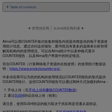
Table of contents
COUNTER
R5
报
告
管理供应商
SUSHI供应商列表
类
型
Alma可以用
COUNTER
格式收集和报告内容提供商提供的电子资源使
COUNTER
用统计信息。通过访问这些报告，图书馆员有更多的选择来分析和理
R4
解其机构内的使用情况。可以在Alma统计中以多种格式显示
报
COUNTER报告，以及Alma用户界面中的特定情况。
告
类
符合COUNTER（计算网络电子资源的在线使用）的使用统计数据说
型
明：
https://www.projectcounter.org/
。
用
许多供应商可以为您的机构的使用情况以COUNTER报告的形式提供
户
COUNTER统计。这些COUNTER报告可以通过两种方式加载到Alma：
角
色
手动上传（见
手动上传和删除COUNTER数据
）
概
通过
SUSHI
协议自动上传（收割）
要
配
请注意，使用SUSHI协议的能力取决于供应商是否遵从该协议。
置
COUNTER