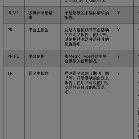
传
Unique_Item_Requests。
和
删
IR_M1
多媒体单册请
单册层级的多媒体请求的
Y
求
报告。
除
COUNTER
数
PR
平台主报告
总结内容提供商平台活动
Y
的自定义报告，使用户可
据
以使用过滤器并选择其他
配置选项。
必
需
的
PR_P1
平台使用
由Metric_Type总结的平
Y
台级别的使用情况。
格
式
TR
题名主报告
描述题名级别（期刊，图
Y
在
书等）详细活动的自定义
何
报告，使用户可以使用过
处
滤器并选择其他配置选
项。
访
问
上
传
功
能
Alma
在