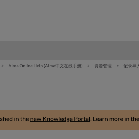
hy
Alma Online Help (Alma中文在线手册)
资源管理
记录导
shed in the
new Knowledge Portal
.
Learn more in th