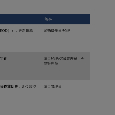
告
作
业
报
角色
告
中
EOD）），更新馆藏
采购操作员/经理
由
于
版
本
保
护
字化
编目经理/馆藏管理员，仓
而
储管理员
导
入
的
记
录
择
作业历史
，则仅监控
编目管理员
记
录
未
导
入