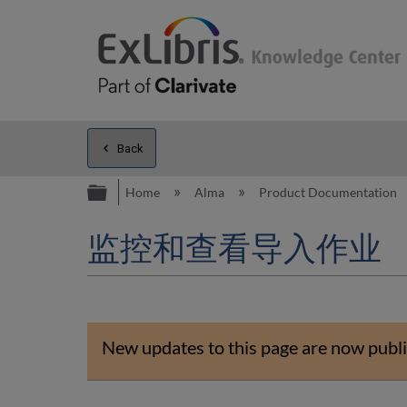
Back
Expand/collapse global hierarc
Home
Alma
Product Documentation
监控和查看导入作业
New updates to this page are now publi