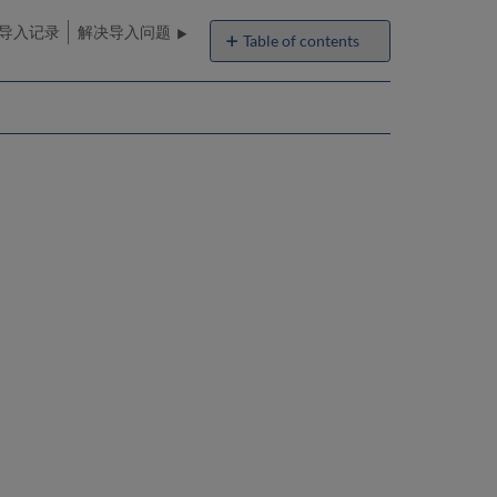
导入记录
解决导入问题
Table of contents
监
控
和
查
看
导
入
作
业
查
看
导
入
配
置
文
件
作
业
报