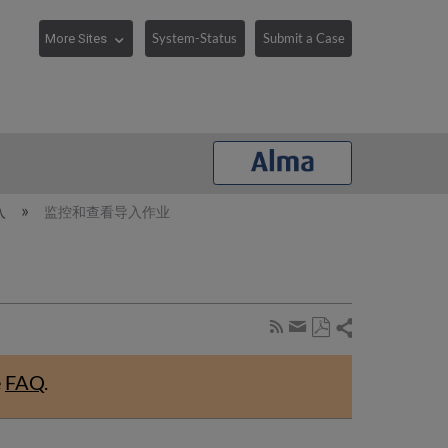
System-Status
Submit a Case
入
监控和查看导入作业
Share
Subscribe
by
Save
page
Share
as
RSS
by
e
FAQ
.
PDF
email