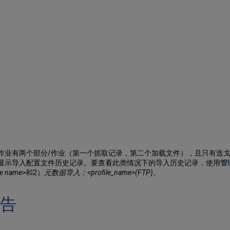
作业有两个部分/作业（第一个抓取记录，第二个加载文件），且只有迭戈
会显示导入配置文件历史记录。要查看此类情况下的导入历史记录，使用
管
 name>
和2）
元数据导入：<profile_name>(FTP)
。
告