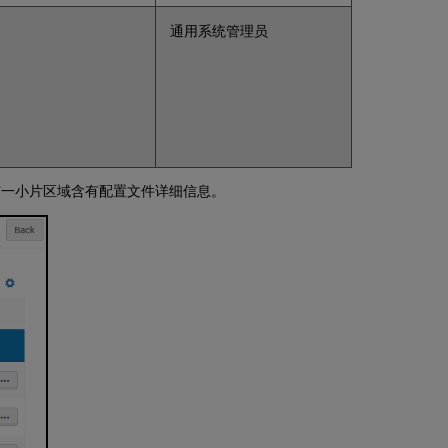
的
其
通用系统管理员
他
原
因
馆
藏
记
录
报
有一小片区域含有配置文件详细信息。
告
详
情
查
看
文
件
详
细
信
息
下
载