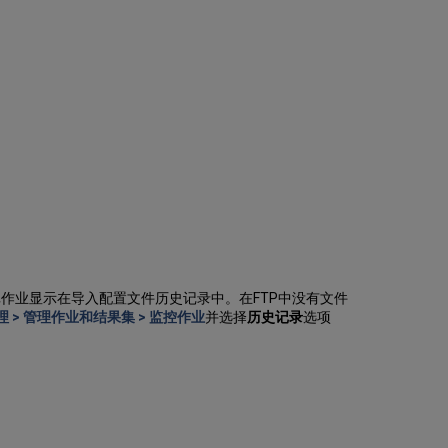
行
系
统
作
业
通
知
报
告
作业显示在导入配置文件历史记录中。在FTP中没有文件
理 > 管理作业和结果集 > 监控作业
并选择
历史记录
选项