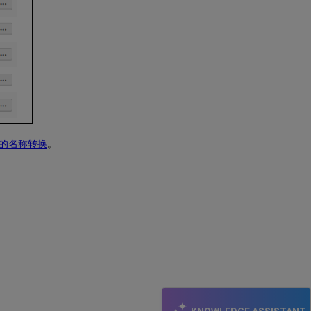
未
导
入
记
录
重
新
运
行
呼
叫
录的名称转换
。
网
络
区
后
提
交
失
败
查
看
导
入