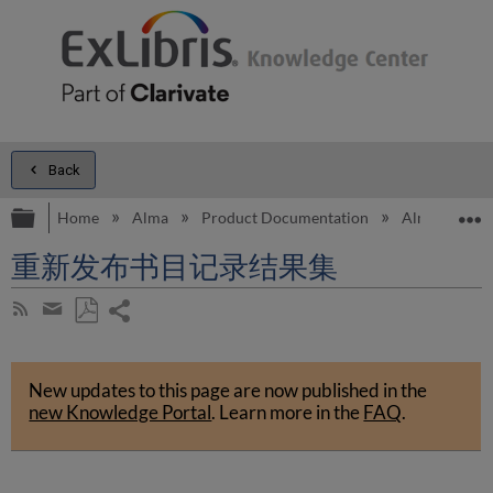
Back
Expand/collapse global hierarchy
E
Home
Alma
Product Documentation
Alma Onli
重新发布书目记录结果集
Share
Subscribe
by
page
Save
Share
RSS
as
by
PDF
New updates to this page are now published in the
email
new Knowledge Portal
.
Learn more in the
FAQ
.