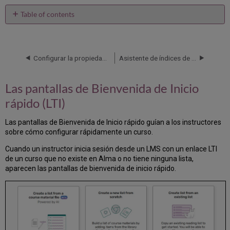
Table of contents
Las
pantallas
de
Bienvenida
Configurar la propiedad de la lista de lecturas
Asistente de índices de IA de Leganto: Preguntas frecuentes
de
Inicio
Las pantallas de Bienvenida de Inicio
rápido
(LTI)
rápido (LTI)
Obtener
ayuda
Las pantallas de Bienvenida de Inicio rápido guían a los instructores
Enlazar
sobre cómo configurar rápidamente un curso.
Leganto
a
Cuando un instructor inicia sesión desde un LMS con un enlace LTI
un
de un curso que no existe en Alma o no tiene ninguna lista,
gestor
aparecen las pantallas de bienvenida de inicio rápido.
de
citas
externo
Contraer
o