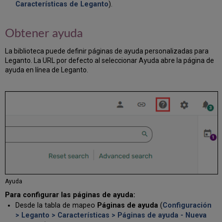
Características de Leganto
).
instructores
solicitar
nuevas
Obtener ayuda
ediciones
de
La biblioteca puede definir páginas de ayuda personalizadas para
los
Leganto. La URL por defecto al seleccionar Ayuda abre la página de
libros
ayuda en línea de Leganto.
Detalles
del
ejemplar
Debate
de
biblioteca
Crear
una
lista
a
partir
Ayuda
de
un
Para configurar las páginas de ayuda:
índice
Desde la tabla de mapeo
Páginas de ayuda
(
Configuración
> Leganto > Características > Páginas de ayuda - Nueva
Pegar