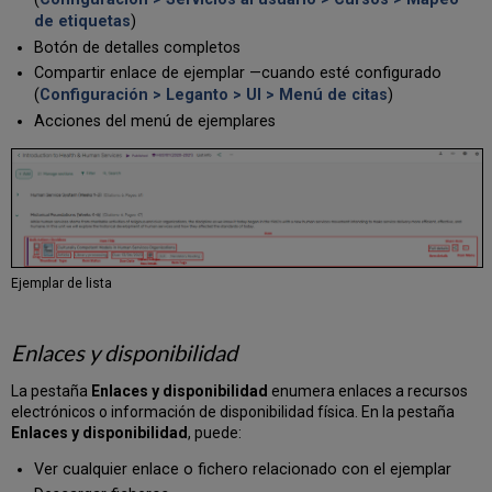
ficheros
de etiquetas
)
de
Botón de detalles completos
un
Compartir enlace de ejemplar —cuando esté configurado
ejemplar
(
Configuración > Leganto > UI > Menú de citas
)
Añadir
Acciones del menú de ejemplares
ejemplares
relacionados
Editar
ejemplares
en
masa
Exportar
enlaces
Ejemplar de lista
compartibles
Exportar
un
Enlaces y disponibilidad
solo
ejemplar
La pestaña
Enlaces y disponibilidad
enumera enlaces a recursos
en
electrónicos o información de disponibilidad física. En la pestaña
un
Enlaces y disponibilidad
, puede:
formato
Ver cualquier enlace o fichero relacionado con el ejemplar
de
referencia