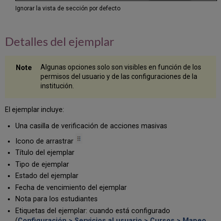
ejemplares
Ignorar la vista de sección por defecto
Gestionar
etiquetas
de
Detalles del ejemplar
ejemplar
Ocultar
ejemplares
Algunas opciones solo son visibles en función de los
a
permisos del usuario y de las configuraciones de la
los
institución.
estudiantes
Gestionar
El ejemplar incluye:
los
enlaces
Una casilla de verificación de acciones masivas
electrónicos
Icono de arrastrar
y
la
Título del ejemplar
capacidad
Tipo de ejemplar
física
Estado del ejemplar
de
Fecha de vencimiento del ejemplar
un
artículo
Nota para los estudiantes
Gestionar
Etiquetas del ejemplar: cuando está configurado
los
(
Configuración > Servicios al usuario > Cursos > Mapeo