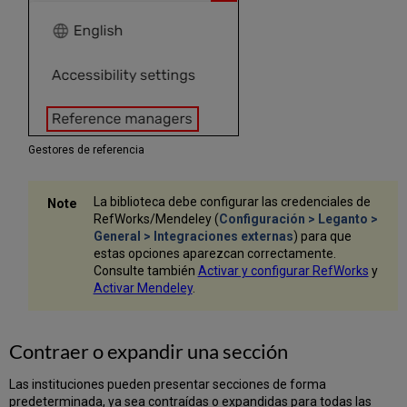
Añadir
un
índice
a
una
lista
Administrar
los
colaboradores
Gestores de referencia
de
una
lista
La biblioteca debe configurar las credenciales de
Marcar
RefWorks/Mendeley (
Configuración > Leganto >
una
General > Integraciones externas
) para que
lista
estas opciones aparezcan correctamente.
como
Consulte también
Activar y configurar RefWorks
y
lista
Activar Mendeley
.
de
muestra
Indicación
Contraer o expandir una sección
de
Lista
Las instituciones pueden presentar secciones de forma
más
predeterminada, ya sea contraídas o expandidas para todas las