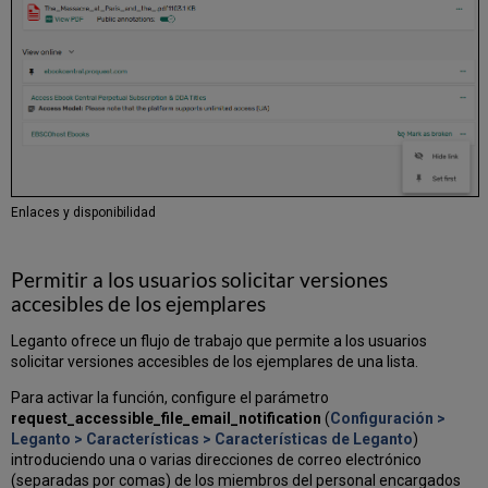
la
biblioteca
Solicitar
digitalización
Activar
automáticamente
el
formulario
de
Enlaces y disponibilidad
autorización
de
derechos
Permitir a los usuarios solicitar versiones
de
accesibles de los ejemplares
autor
Copia
Leganto ofrece un flujo de trabajo que permite a los usuarios
personal
solicitar versiones accesibles de los ejemplares de una lista.
Para activar la función, configure el parámetro
request_accessible_file_email_notification
(
Configuración >
Leganto > Características > Características de Leganto
)
introduciendo una o varias direcciones de correo electrónico
(separadas por comas) de los miembros del personal encargados