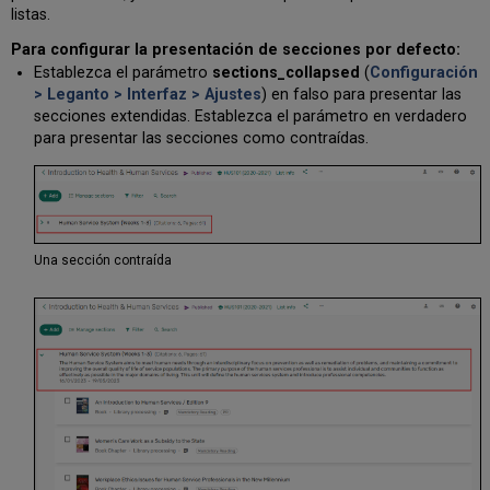
reciente
listas.
Asociar
una
Para configurar la presentación de secciones por defecto:
lista
Establezca el parámetro
sections_collapsed
(
Configuración
a
> Leganto > Interfaz > Ajustes
) en falso para presentar las
uno
secciones extendidas. Establezca el parámetro en verdadero
o
para presentar las secciones como contraídas.
varios
cursos
Indicar
que
los
cursos
Una sección contraída
carecen
deliberadamente
de
lista
de
lectura
Ofrecer
una
cita
que