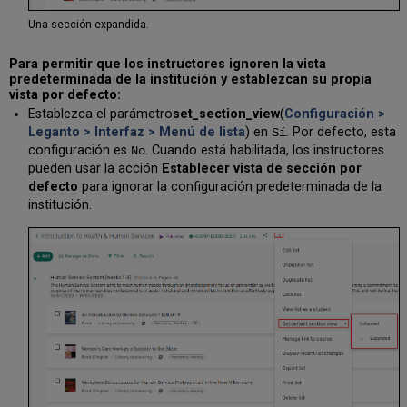
substituya
una
Una sección expandida.
citación
existente
Para permitir que los instructores ignoren la vista
Gestionar
predeterminada de la institución y establezcan su propia
etiquetas
vista por defecto:
de
Establezca el parámetro
set_section_view
(
Configuración >
sección
Leganto > Interfaz > Menú de lista
) en
. Por defecto, esta
Sí
Bloquear
configuración es
. Cuando está habilitada, los instructores
No
una
pueden usar la acción
Establecer vista de sección por
sección
defecto
para ignorar la configuración predeterminada de la
Ordenar
institución.
ejemplares
dentro
de
una
sección
Colocar
sangría
en
una
sección
Modificar