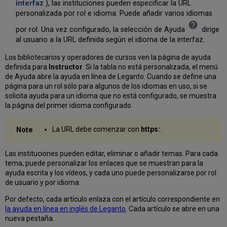
interfaz
), las instituciones pueden especificar la URL
referencias
en
personalizada por rol e idioma. Puede añadir varios idiomas
una
por rol. Una vez configurado, la selección de Ayuda
dirige
lista
al usuario a la URL definida según el idioma de la interfaz.
existente
Duplicar
Los bibliotecarios y operadores de cursos ven la página de ayuda
una
definida para
Instructor
. Si la tabla no está personalizada, el menú
lista
de Ayuda abre la ayuda en línea de Leganto. Cuando se define una
Evitar
página para un rol sólo para algunos de los idiomas en uso, si se
que
solicita ayuda para un idioma que no está configurado, se muestra
los
la página del primer idioma configurado.
instructores
creen
La URL debe comenzar con
https:
.
nuevas
listas
Borrar
Las instituciones pueden editar, eliminar o añadir temas. Para cada
listas
tema, puede personalizar los enlaces que se muestran para la
ayuda escrita y los vídeos, y cada uno puede personalizarse por rol
Archivar
de usuario y por idioma.
listas
Añadir
Por defecto, cada artículo enlaza con el artículo correspondiente en
una
la ayuda en línea en inglés de Leganto
. Cada artículo se abre en una
sección
nueva pestaña.
a