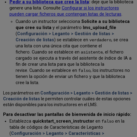
Pedir a su biblioteca que cree la lista
:
deje que la biblioteca
accesibilidad
genere una lista. Consulte
Configurar si los instructores
de
pueden cargar ficheros que contengan listas de lecturas
.
los
Cuando un instructor selecciona
Solicite a su biblioteca
ficheros
que cree su lista
y el parámetro
lms_upload_file
Habilitar
(
Configuración > Leganto > Gestión de listas >
la
Creación de listas
) se establece en
, se crea
verdadero
carga
una lista con una única cita que contiene el
de
varios
fichero. Cuando se establece en
, el fichero
asistente
formatos
cargado se ejecuta a través del asistente de índice de IA a
de
fin de crear una lista para que la biblioteca la
fichero
revise. Cuando se establece en
, los instructores no
falso
a
tienen la opción de enviar un fichero y que la biblioteca
un
cree la lista.
ejemplar
de
Los parámetros en
Configuración > Leganto > Gestión de listas >
la
Creación de listas
le permiten controlar cuáles de estas opciones
lista
están disponibles para los instructores en el LMS.
Ejemplares
Para desactivar las pantallas de bienvenida de inicio rápido:
relacionados
Establezca
quickstart_screen_instructor
en
en la
falso
Permitir
tabla de códigos de Características de Leganto
a
(
Configuración > Leganto > Características >
los