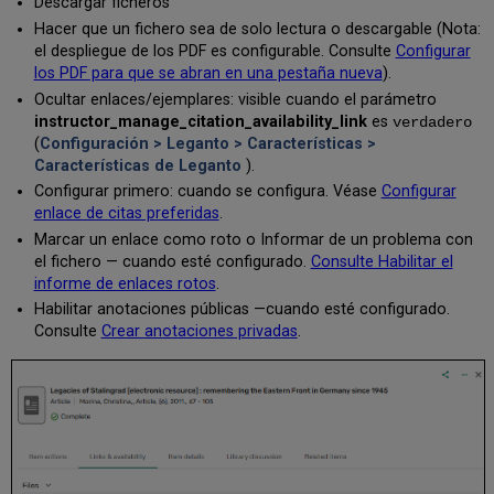
Descargar ficheros
específico
Hacer que un fichero sea de solo lectura o descargable (Nota:
(cita
el despliegue de los PDF es configurable. Consulte
Configurar
rápida).
los PDF para que se abran en una pestaña nueva
).
Exportar
Ocultar enlaces/ejemplares: visible cuando el parámetro
un
instructor_manage_citation_availability_link
es
verdadero
ejemplar
(
Configuración > Leganto > Características >
a
Características de Leganto
).
RefWorks
Configurar primero: cuando se configura. Véase
Configurar
Debatir
enlace de citas preferidas
.
la
lista
Marcar un enlace como roto o Informar de un problema con
con
el fichero — cuando esté configurado.
Consulte Habilitar el
la
informe de enlaces rotos
.
biblioteca
Habilitar anotaciones públicas —cuando esté configurado.
Enviar
Consulte
Crear anotaciones privadas
.
solicitudes
de
autorización
de
digitalización/derechos
de
autor
a