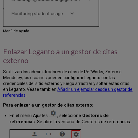
Enriquecimiento
de
metadatos
de
citas
Menú de ayuda
Filtrar
listas
por
Enlazar Leganto a un gestor de citas
fechas
de
externo
cursos
Modificar
Si utilizan los administradores de citas de RefWorks, Zotero o
detalles
Mendeley, los usuarios pueden configurar Leganto con las
de
credenciales del sitio externo y luego arrastrar y soltar estas citas
lista
en Leganto. Véase también
Añadir un ejemplar desde un gestor de
referencias
.
Suprimir
el
Para enlazar a un gestor de citas externo:
estado
de
En el menú Ajustes
, seleccione
Gestores de
proceso
referencias
. Se abre la ventana de Gestores de referencias.
de
listas