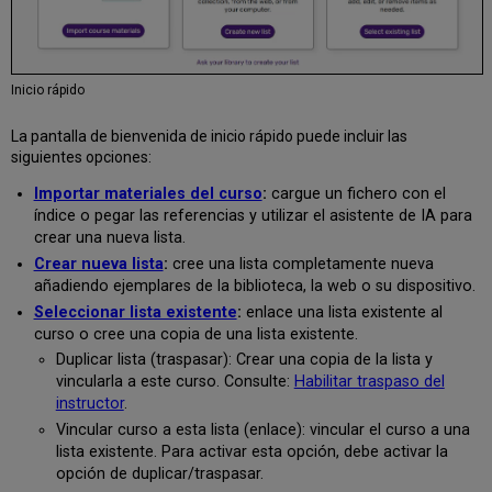
expandir
una
sección
Detalles
del
Inicio rápido
ejemplar
La pantalla de bienvenida de inicio rápido puede incluir las
Enlaces
siguientes opciones:
y
disponibilidad
Importar materiales del curso
:
cargue un fichero con el
Permitir
índice o pegar las referencias y utilizar el asistente de IA para
a
crear una nueva lista.
los
Crear nueva lista
:
cree una lista completamente nueva
usuarios
añadiendo ejemplares de la biblioteca, la web o su dispositivo.
solicitar
Seleccionar lista existente
:
enlace una lista existente al
versiones
curso o cree una copia de una lista existente.
accesibles
de
Duplicar lista (traspasar): Crear una copia de la lista y
los
vincularla a este curso. Consulte:
Habilitar traspaso del
ejemplares
instructor
.
Configurar
Vincular curso a esta lista (enlace): vincular el curso a una
los
lista existente. Para activar esta opción, debe activar la
estados
opción de duplicar/traspasar.
de