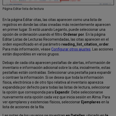
Página Editar lista de lectura
En la página Editar citas, las citas aparecen como una lista de
registros en donde las citas creadas más recientemente aparecen
en primer lugar. Si está usando Leganto, puede seleccionar una
opción de ordenación usando el filtro
Ordenar por
. En la página
Editar Listas de Lecturas Recomendadas, las citas aparecen en el
orden especificado en el parámetro
reading_list_citation_order
.
Para más información, véase
Configurar otros ajustes
. Las acciones
están disponibles en varios grupos.
Debajo de cada cita aparecen pestañas de alertas, información de
inventario e información adicional sobre la cita; inicialmente, estas
pestañas están contraídas. Seleccionar una pestaña para expandir
o contraer la información. Si se desea que toda la información
física, electrónica o de otro tipo relativa al inventario aparezca
expandida por defecto para todas las listas de lectura, seleccionar
la opción que corresponda para
Expandir
. Debe seleccionarse
nuevamente esta opción cada vez que inicia sesión en Alma. Para
ver ejemplares y existencias físicos, seleccionar
Ejemplares
en la
lista de acciones de la fila.
Las notas de los usuarios se muestran
en
Detalles
, ubicado en
la