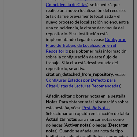
Coincidencia de Citas
), se le pedirá que
realice una nueva localización del recurso.
Si la cita fue previamente localizada y el
nuevo proceso de localización no encuentra
una coincidencia, la cita se desvincula del
repositorio. Si su institución está
implementando Leganto, véase
Configurar
Flujo de Trabajo de Localización en el
Repositorio
para obtener más información
sobre la configuración de este flujo de
trabajo. Si la cita está desvinculada del
repositorio, se activa
citation_detached_from_repository
; véase
Configurar Estados por Defecto para
Citas/Listas de Lecturas Recomendadas
)
Añadir, editar o borrar notas en la pestaña
Notas
. Para obtener más información sobre
esta pestaña, véase
Pestaña Notas
.
Seleccionar una opción en la acción de tabla
Actualizar notas
para marcar notas como
no leídas (
Activar notas
) o leídas (
Descartar
notas
). Cuando se añade una nota de tipo
biblioteca, solo otros bibliotecarios pueden