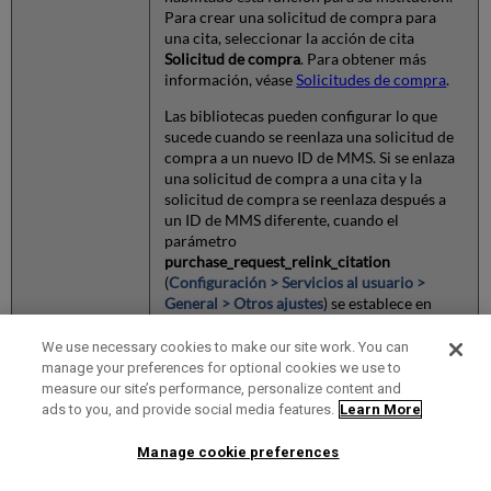
Para crear una solicitud de compra para
una cita, seleccionar la acción de cita
Solicitud de compra
. Para obtener más
información, véase
Solicitudes de compra
.
Las bibliotecas pueden configurar lo que
sucede cuando se reenlaza una solicitud de
compra a un nuevo ID de MMS. Si se enlaza
una solicitud de compra a una cita y la
solicitud de compra se reenlaza después a
un ID de MMS diferente, cuando el
parámetro
purchase_request_relink_citation
(
Configuración > Servicios al usuario >
General > Otros ajustes
) se establece en
(por defecto), la cita se enlaza al
verdadero
nuevo ID de MMS. Cuando el parámetro se
We use necessary cookies to make our site work. You can
establece en
falso
, la cita permanece
manage your preferences for optional cookies we use to
enlazada al ID de MMS original.
measure our site’s performance, personalize content and
ads to you, and provide social media features.
Learn More
Si el ID de MMS original tenía
Manage cookie preferences
un registro asociado de
derechos de autor, los