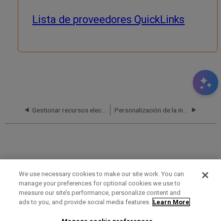
Lista de proveedores QuickLinks
Gestionar recursos electrónicos en una red colaborativa
Personalización de la interfaz de usuario de la NDE - Buenas prácticas
We use necessary cookies to make our site work. You can
manage your preferences for optional cookies we use to
measure our site’s performance, personalize content and
Term of Use
Privacy Policy
Contact Us
ads to you, and provide social media features.
Learn More