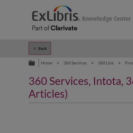
Back
Expand/collapse global hierarc
Home
360 Services
360 Link
Pro
360 Services, Intota
Articles)