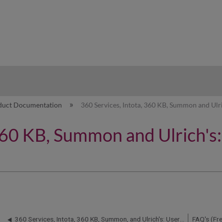
hy
duct Documentation
360 Services, Intota, 360 KB, Summon and Ul
, 360 KB, Summon and Ulric
360 Services, Intota, 360 KB, Summon, and Ulrich's: User Guides
FAQ's (Fr