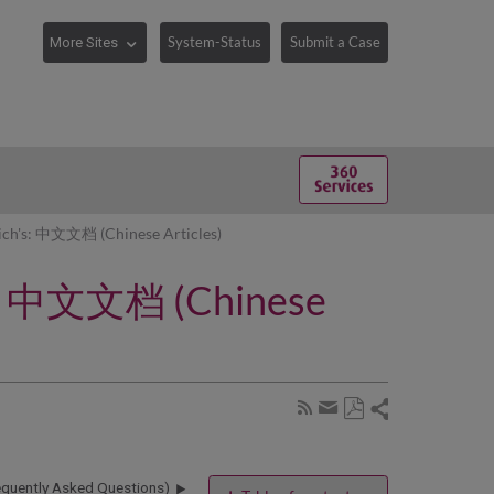
System-Status
Submit a Case
rich's: 中文文档 (Chinese Articles)
h's: 中文文档 (Chinese
Share
Subscribe
by
Save
page
Share
as
RSS
by
PDF
equently Asked Questions)