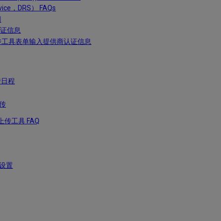
rvice，DRS） FAQs
割
商认证信息
使用导出/上传工具表单输入提供商认证信息
上传日程
上传
数据上传工具 FAQ
e）设置