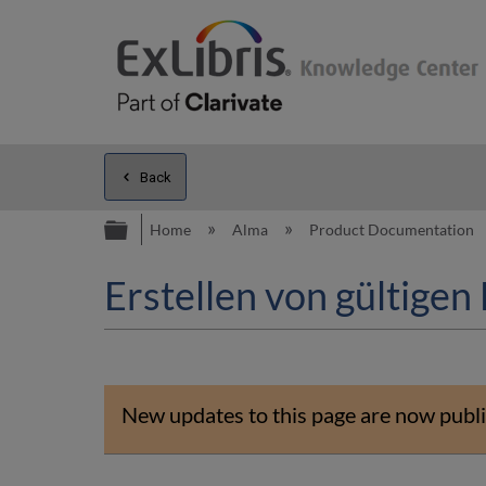
Back
Expand/collapse global hierarc
Home
Alma
Product Documentation
Erstellen von gültigen
New updates to this page are now publi