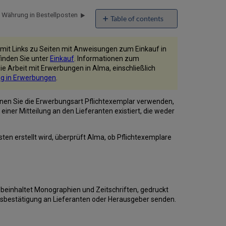
 Währung in Bestellposten
Table of contents
Wie
es
te mit Links zu Seiten mit Anweisungen zum Einkauf in
funktioniert
finden Sie unter
Einkauf
. Informationen zum
Arbeitsablauf
die Arbeit mit Erwerbungen in Alma, einschließlich
für
ng in Erwerbungen
.
Pflichtexemplare
önnen Sie die Erwerbungsart Pflichtexemplar verwenden,
iner Mitteilung an den Lieferanten existiert, die weder
sten erstellt wird, überprüft Alma, ob Pflichtexemplare
s beinhaltet Monographien und Zeitschriften, gedruckt
ngsbestätigung an Lieferanten oder Herausgeber senden.