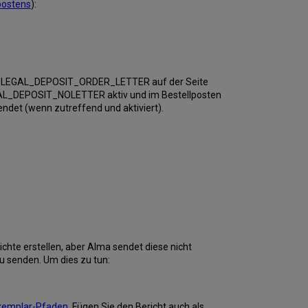
postens
):
LEGAL_DEPOSIT_ORDER_LETTER auf der Seite
LEGAL_DEPOSIT_NOLETTER aktiv und im Bestellposten
endet (wenn zutreffend und aktiviert).
ichte erstellen, aber Alma sendet diese nicht
u senden. Um dies zu tun:
exemplar-Pfaden
. Fügen Sie den Bericht auch als