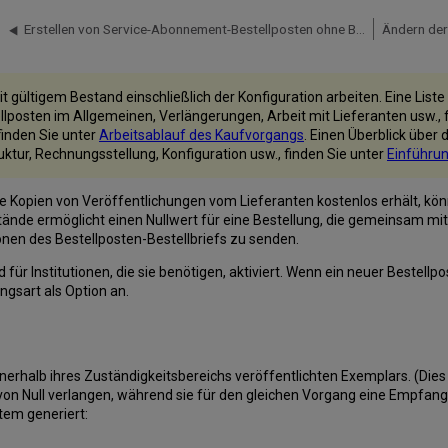
Erstellen von Service-Abonnement-Bestellposten ohne Bestand
Ändern der
it gültigem Bestand einschließlich der Konfiguration arbeiten. Eine Lis
ellposten im Allgemeinen, Verlängerungen, Arbeit mit Lieferanten usw., 
inden Sie unter
Arbeitsablauf des Kaufvorgangs
. Einen Überblick über 
uktur, Rechnungsstellung, Konfiguration usw., finden Sie unter
Einführu
die Kopien von Veröffentlichungen vom Lieferanten kostenlos erhält, k
nde ermöglicht einen Nullwert für eine Bestellung, die gemeinsam mit e
onen des Bestellposten-Bestellbriefs zu senden.
für Institutionen, die sie benötigen, aktiviert. Wenn ein neuer Bestellpo
ngsart als Option an.
nnerhalb ihres Zuständigkeitsbereichs veröffentlichten Exemplars. (Die
s von Null verlangen, während sie für den gleichen Vorgang eine Empfa
em generiert: