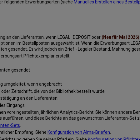
 der folgenden Erwerbungsarten (siehe
Manuelles Erstellen eines Bestell
lung an den Lieferanten, wenn LEGAL_DEPOSIT oder
(Neu für Mai 2026)
er Optionen im Bestellposten ausgewählt ist. Wenn die Erwerbungsart 
nten gesendet. Es wird jedoch ein Brief - Legaler Bestand, Mahnung ges
erbungsart Pflichtexemplar erstellt:
ranten gesendet
ng umgeleitet, wenn angebracht
der Zeitschrift, die von der Bibliothek bestellt wurde.
stätigung an den Lieferanten:
des Eingangs.
nen voreingestellten jährlichen Analytics-Bericht. Sie können andere Ber
s ausführen, und diese Berichte an das gewünschten Lieferanten-Set z
anten-Sets
.
jährlicher Empfang. Siehe
Konfiguration von Alma-Briefen
.
Bericht und geben Sie seinen Pfad ein. Siehe
Konfiguration von Pflicht