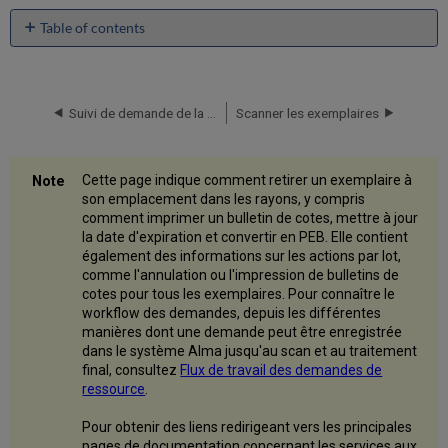
Table of contents
Aperçu
Informations
de
Suivi de demande de la ressource
Scanner les exemplaires
liste
de
retrait
Prendre
Cette page indique comment retirer un exemplaire à
des
son emplacement dans les rayons, y compris
exemplaires
comment imprimer un bulletin de cotes, mettre à jour
en
la date d'expiration et convertir en PEB. Elle contient
rayon
également des informations sur les actions par lot,
Annuler
comme l'annulation ou l'impression de bulletins de
tous
cotes pour tous les exemplaires. Pour connaître le
les
workflow des demandes, depuis les différentes
exemplaires
manières dont une demande peut être enregistrée
dans le système Alma jusqu'au scan et au traitement
Imprimer
final, consultez
Flux de travail des demandes de
des
ressource
.
bulletins
de
Pour obtenir des liens redirigeant vers les principales
cotes
pages de documentation concernant les services aux