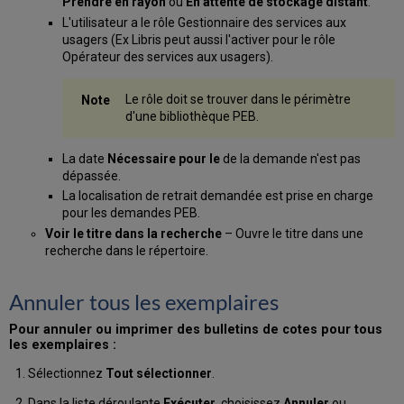
Prendre en rayon
ou
En attente de stockage distant
.
L'utilisateur a le rôle Gestionnaire des services aux
usagers (Ex Libris peut aussi l'activer pour le rôle
Opérateur des services aux usagers).
Le rôle doit se trouver dans le périmètre
d'une bibliothèque PEB.
La date
Nécessaire pour le
de la demande n'est pas
dépassée.
La localisation de retrait demandée est prise en charge
pour les demandes PEB.
Voir le titre dans la recherche
– Ouvre le titre dans une
recherche dans le répertoire.
Annuler tous les exemplaires
Pour annuler ou imprimer des bulletins de cotes pour tous
les exemplaires :
Sélectionnez
Tout sélectionner
.
Dans la liste déroulante
Exécuter
, choisissez
Annuler
ou