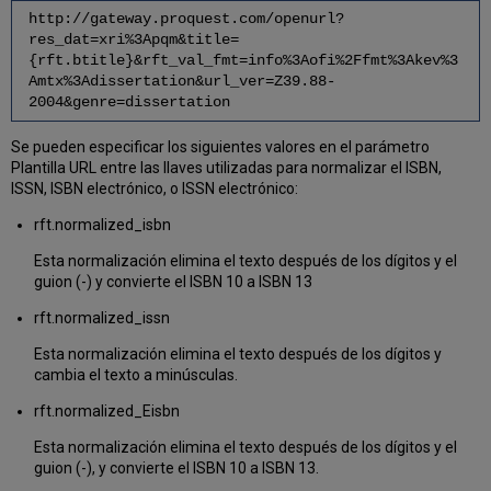
http://gateway.proquest.com/openurl?
res_dat=xri%3Apqm&title=
{rft.btitle}&rft_val_fmt=info%3Aofi%2Ffmt%3Akev%3
Amtx%3Adissertation&url_ver=Z39.88-
2004&genre=dissertation
Se pueden especificar los siguientes valores en el parámetro
Plantilla URL entre las llaves utilizadas para normalizar el ISBN,
ISSN, ISBN electrónico, o ISSN electrónico:
rft.normalized_isbn
Esta normalización elimina el texto después de los dígitos y el
guion (-) y convierte el ISBN 10 a ISBN 13
rft.normalized_issn
Esta normalización elimina el texto después de los dígitos y
cambia el texto a minúsculas.
rft.normalized_Eisbn
Esta normalización elimina el texto después de los dígitos y el
guion (-), y convierte el ISBN 10 a ISBN 13.