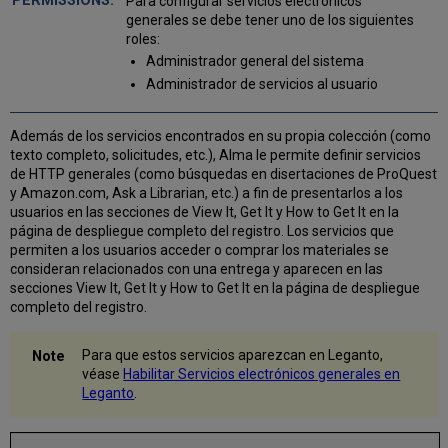
Para configurar servicios electrónicos
de
generales se debe tener uno de los siguientes
ejemplar
roles:
Permitir
Administrador general del sistema
el
uso
Administrador de servicios al usuario
de
cualquier
Además de los servicios encontrados en su propia colección (como
campo
texto completo, solicitudes, etc.), Alma le permite definir servicios
del
de HTTP generales (como búsquedas en disertaciones de ProQuest
registro
y Amazon.com, Ask a Librarian, etc.) a fin de presentarlos a los
bibliográfico
usuarios en las secciones de View It, Get It y How to Get It en la
al
página de despliegue completo del registro. Los servicios que
definir
permiten a los usuarios acceder o comprar los materiales se
un
consideran relacionados con una entrega y aparecen en las
servicio
secciones View It, Get It y How to Get It en la página de despliegue
electrónico
completo del registro.
general
Compartir
Servicios
Para que estos servicios aparezcan en Leganto,
Electrónicos
véase
Habilitar Servicios electrónicos generales en
Generales
Leganto
.
en
la
Zona