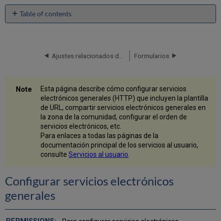
Table of contents
Configurar
servicios
electrónicos
generales
Ajustes relacionados de Primo
Formularios
Plantilla
URL
Atributos
Esta página describe cómo configurar servicios
OpenURL
electrónicos generales (HTTP) que incluyen la plantilla
comúnmente
de URL, compartir servicios electrónicos generales en
utilizados
la zona de la comunidad, configurar el orden de
para
servicios electrónicos, etc.
la
Para enlaces a todas las páginas de la
plantilla
documentación principal de los servicios al usuario,
de
consulte
Servicios al usuario
.
URL
Servicios
Configurar servicios electrónicos
electrónicos
generales
generales
de
nivel