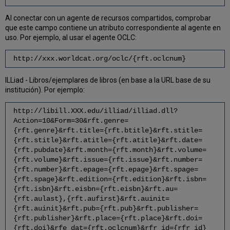
Al conectar con un agente de recursos compartidos, comprobar
que este campo contiene un atributo correspondiente al agente en
uso. Por ejemplo, al usar el agente OCLC:
http://xxx.worldcat.org/oclc/{rft.oclcnum}
ILLiad - Libros/ejemplares de libros (en base a la URL base de su
institución). Por ejemplo:
http://libill.XXX.edu/illiad/illiad.dll?
Action=10&Form=30&rft.genre=
{rft.genre}&rft.title={rft.btitle}&rft.stitle=
{rft.stitle}&rft.atitle={rft.atitle}&rft.date=
{rft.pubdate}&rft.month={rft.month}&rft.volume=
{rft.volume}&rft.issue={rft.issue}&rft.number=
{rft.number}&rft.epage={rft.epage}&rft.spage=
{rft.spage}&rft.edition={rft.edition}&rft.isbn=
{rft.isbn}&rft.eisbn={rft.eisbn}&rft.au=
{rft.aulast},{rft.aufirst}&rft.auinit=
{rft.auinit}&rft.pub={rft.pub}&rft.publisher=
{rft.publisher}&rft.place={rft.place}&rft.doi=
{rft.doi}&rfe_dat={rft.oclcnum}&rfr_id={rfr_id}