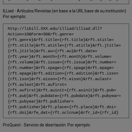
ILLiad - Artículos/Revistas (en base a la URL base de su institución)
Por ejemplo:
http://libill.XXX.edu/illiad/illiad.dll?
Action=10&Form=30&rft.genre=
{rft.genre}&rft.title={rft.title}&rft.stitle=
{rft.stitle}&rft.atitle={rft.atitle}&rft.jtitle=
{rft.jtitle}&rft.au={rft.au}&rft.date=
{rft.year}&rft.month={rft.month}&rft.volume=
{rft.volume}&rft.issue={rft.issue}&rft.number=
{rft.number}&rft.spage={rft.spage}&rft.epage=
{rft.epage}&rft.edition={rft.edition}&rft.issn=
{rft.issn}&rft.eissn={rft.eissn}&rft.aulast=
{rft.aulast}&rft.aufirst=
{rft.aufirst}&rft.auinit={rft.auinit}&rft.pub=
{rft.pub}&rft.pubdate={rft.pubdate}&rft.pubyear=
{rft.pubyear}&rft.publisher=
{rft.publisher}&rft.place={rft.place}&rft.doi=
{rft.doi}&rfe_dat={rft.oclcnum}&rfr_id={rfr_id}
ProQuest - Servicio de disertación. Por ejemplo: