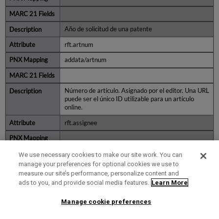
Año de solicitud de una patente
rft.artnum
addata/artnum
Número de artículo. Asignado por el editor. Una URL
puede ser el único ID utilizable para un artículo
online.
rft.assignee
We use necessary cookies to make our site work. You can
manage your preferences for optional cookies we use to
Cesionario, para una patente: "Smith, John J.", "IBM"
measure our site’s performance, personalize content and
ads to you, and provide social media features.
Learn More
rft.atitle
addata/atitle
Manage cookie preferences