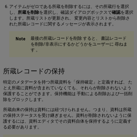
アイテムがゼロである所蔵を削除するには、その所蔵行を選択
し、
所蔵を削除
を選択し、確認ダイアログボックスで
確認
を選択
します。所蔵リストが更新され、 変更内容とリストから削除さ
れた所蔵レコードに関するメッセージが表示されます。
最後の所蔵レコードを削除 すると、 書誌レコード
を削除/非表示にするかどうかをユーザーに 尋ねま
す 。
所蔵レコードの保持
特定のメタデータを持つ所蔵資料を「保持確定」と定義すれば、 た
とえ所蔵に資料が含まれていなくても、それらが削除されないよう
保護することができます。保持機能は 手動による削除および一括削
除をブロックします。
所蔵由来の保持は資料には紐づけられません。つまり、資料は所蔵
の保持ステータスを受け継ぎません。資料が削除されないように保
護するには、資料エディタでその資料自体を保持するように定義す
る必要があります。