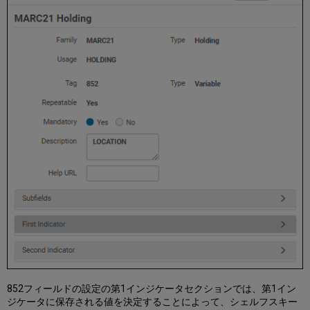
の
作
成
ア
イ
テ
ム
に
基
づ
く
所
蔵
概
要
ス
テ
ー
ト
メ
ン
ト
852フィールドの設定の第1インジケータセクションでは、第1イン
の
ジケータに保存される値を決定することによって、シェルフスキー