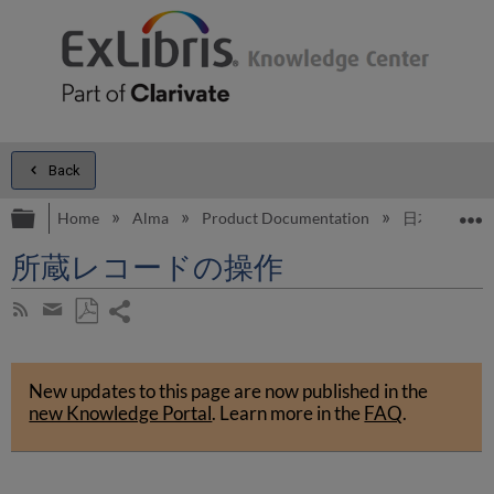
Back
Expand/collapse global hierarchy
E
Home
Alma
Product Documentation
日本語
所蔵レコードの操作
Share
Subscribe
by
page
Save
Share
RSS
as
by
PDF
New updates to this page are now published in the
email
new Knowledge Portal
.
Learn more in the
FAQ
.