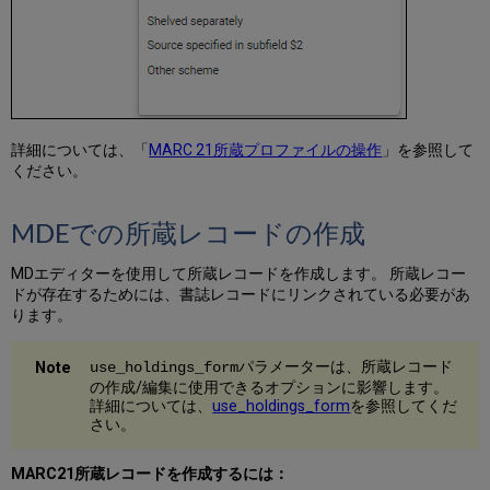
キ
ン
グ）
所
蔵
間
で
詳細については、「
MARC 21所蔵プロファイルの操作
」を参照して
の
ください。
ア
イ
MDEでの所蔵レコードの作成
テ
ム
の
MDエディターを使用して所蔵レコードを作成します。 所蔵レコー
移
ドが存在するためには、書誌レコードにリンクされている必要があ
動
ります。
と
所
パラメーターは、所蔵レコード
use_holdings_form
蔵
の作成/編集に使用できるオプションに影響します。
レ
詳細については、
use_holdings_form
を参照してくだ
コ
さい。
ー
ド
MARC21所蔵レコードを作成するには：
の