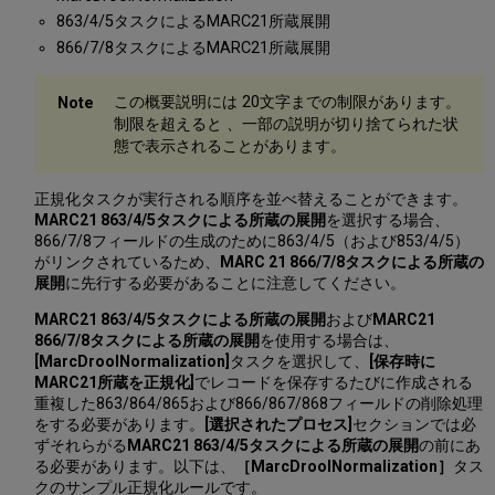
863/4/5タスクによるMARC21所蔵展開
866/7/8タスクによるMARC21所蔵展開
この概要説明には 20文字までの制限があります。
制限を超えると 、一部の説明が切り捨てられた状
態で表示されることがあります。
正規化タスクが実行される順序を並べ替えることができます。
MARC21 863/4/5タスクによる所蔵の展開
を選択する場合、
866/7/8フィールドの生成のために863/4/5（および853/4/5）
がリンクされているため、
MARC 21 866/7/8タスクによる所蔵の
展開
に先行する必要があることに注意してください。
MARC21 863/4/5タスクによる所蔵の展開
および
MARC21
866/7/8タスクによる所蔵の展開
を使用する場合は、
[MarcDroolNormalization]
タスクを選択して、
[保存時に
MARC21所蔵を正規化]
でレコードを保存するたびに作成される
重複した863/864/865および866/867/868フィールドの削除処理
をする必要があります。
[選択されたプロセス]
セクションでは必
ずそれらがる
MARC21 863/4/5タスクによる所蔵の展開
の前にあ
る必要があります。以下は、
［MarcDroolNormalization］
タス
クのサンプル正規化ルールです。