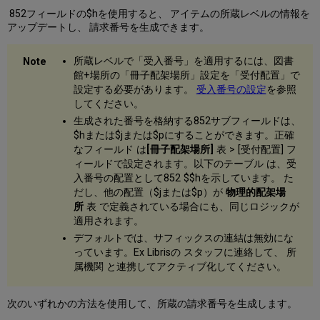
852フィールドの$hを使用すると、 アイテムの所蔵レベルの情報を
アップデートし、 請求番号を生成できます。
所蔵レベルで「受入番号」を適用するには、図書
館+場所の「冊子配架場所」設定を「受付配置」で
設定する必要があります。
受入番号の設定
を参照
してください。
生成された番号を格納する852サブフィールドは、
$hまたは$jまたは$pにすることができます。正確
なフィールド は
[冊子配架場所]
表 > [受付配置] フ
ィールドで設定されます。以下のテーブル は、受
入番号の配置として852 $$hを示しています。 た
だし、他の配置（$jまたは$p）が
物理的配架場
所
表 で定義されている場合にも、同じロジックが
適用されます。
デフォルトでは、サフィックスの連結は無効にな
っています。Ex Librisの スタッフに連絡して、 所
属機関 と連携してアクティブ化してください。
次のいずれかの方法を使用して、所蔵の請求番号を生成します。