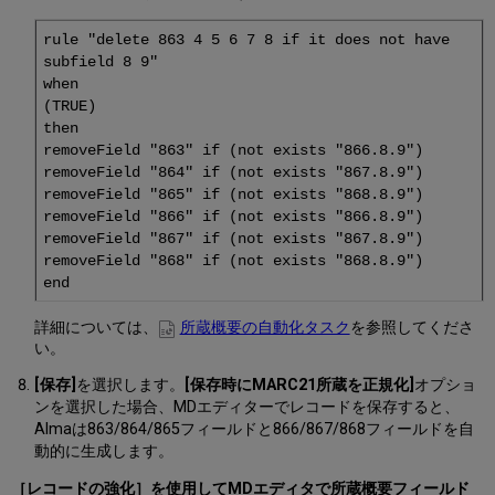
rule "delete 863 4 5 6 7 8 if it does not have
subfield 8 9"
when
(TRUE)
then
removeField "863" if (not exists "866.8.9")
removeField "864" if (not exists "867.8.9")
removeField "865" if (not exists "868.8.9")
removeField "866" if (not exists "866.8.9")
removeField "867" if (not exists "867.8.9")
removeField "868" if (not exists "868.8.9")
end
詳細については、
所蔵概要の自動化タスク
を参照してくださ
い。
[保存]
を選択します。
[保存時にMARC21所蔵を正規化]
オプショ
ンを選択した場合、MDエディターでレコードを保存すると、
Almaは863/864/865フィールドと866/867/868フィールドを自
動的に生成します。
［レコードの強化］を使用してMDエディタで所蔵概要フィールド