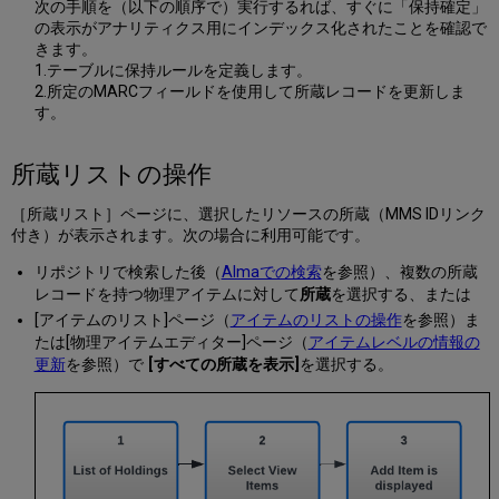
次の手順を（以下の順序で）実行するれば、すぐに「保持確定」
の表示がアナリティクス用にインデックス化されたことを確認で
きます。
1.テーブルに保持ルールを定義します。
2.所定のMARCフィールドを使用して所蔵レコードを更新しま
す。
所蔵リストの操作
［所蔵リスト］ページに、選択したリソースの所蔵（MMS IDリンク
付き）が表示されます。次の場合に利用可能です。
リポジトリで検索した後（
Almaでの検索
を参照）、複数の所蔵
レコードを持つ物理アイテムに対して
所蔵
を選択する、または
[アイテムのリスト]ページ（
アイテムのリストの操作
を参照）ま
たは[物理アイテムエディター]ページ（
アイテムレベルの情報の
更新
を参照）で
[すべての所蔵を表示]
を選択する。