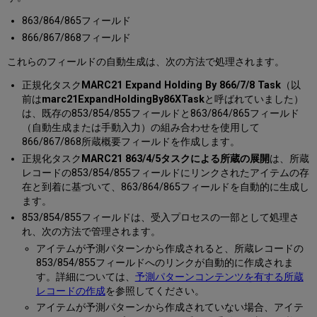
863/864/865フィールド
866/867/868フィールド
これらのフィールドの自動生成は、次の方法で処理されます。
正規化タスク
MARC21 Expand Holding By 866/7/8 Task
（以
前は
marc21ExpandHoldingBy86XTask
と呼ばれていました）
は、既存の853/854/855フィールドと863/864/865フィールド
（自動生成または手動入力）の組み合わせを使用して
866/867/868所蔵概要フィールドを作成します。
正規化タスク
MARC21 863/4/5タスクによる所蔵の展開
は、所蔵
レコードの853/854/855フィールドにリンクされたアイテムの存
在と到着に基づいて、863/864/865フィールドを自動的に生成し
ます。
853/854/855フィールドは、受入プロセスの一部として処理さ
れ、次の方法で管理されます。
アイテムが予測パターンから作成されると、所蔵レコードの
853/854/855フィールドへのリンクが自動的に作成されま
す。詳細については、
予測パターンコンテンツを有する所蔵
レコードの作成
を参照してください。
アイテムが予測パターンから作成されていない場合、アイテ