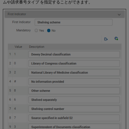
自
ムや請求番号タイプ を指定することができます。
動
生
成
所
蔵
レ
コ
ー
ド
の
更
新
所
蔵
レ
コ
ー
ド
の
グ
ロ
ー