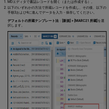
MDエディタで書誌レコードを開く（または作成する）。
削
除
以下のいずれかの方法で所蔵レコードを作成し、その後、以下の
手順3および4に進んでデータを入力・保存してください。
所
蔵
デフォルトの所蔵テンプレート法
：
[新規] > [MARC21
所蔵]
を選
レ
択します。
コ
ー
ド
の
保
持
所
蔵
リ
ス
ト
の
操
作
所
蔵
レ
ベ