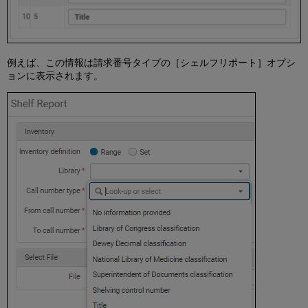
バ
ル
変
更
の
例えば、この情報は請求番号タイプの［シェルフリポート］オプシ
実
ョンに表示されます。
行
書
誌
レ
コ
ー
ド
間
で
の
所
蔵
の
移
動
（再
リ
ン