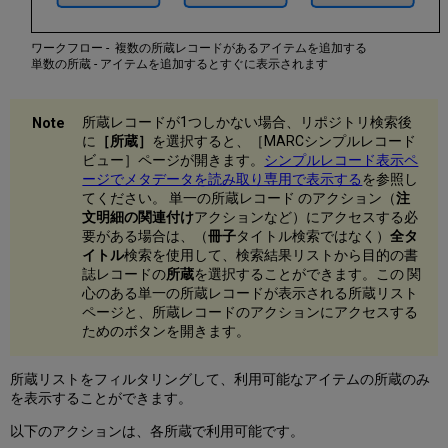
ワークフロー - 複数の所蔵レコードがあるアイテムを追加する
単数の所蔵 - アイテムを追加するとすぐに表示されます
所蔵レコードが1つしかない場合、リポジトリ検索後
に
［所蔵］
を選択すると、［MARCシンプルレコード
ビュー］ページが開きます。
シンプルレコード表示ペ
ージでメタデータを読み取り専用で表示する
を参照し
てください。 単一の所蔵レコード のアクション（
注
文明細の関連付け
アクションなど）にアクセスする必
要がある場合は、（
冊子
タイトル検索ではなく）
全タ
イトル
検索を使用して、検索結果リストから目的の書
誌レコードの
所蔵
を選択することができます。この 関
心のある単一の所蔵レコードが表示される所蔵リスト
ページと、所蔵レコードのアクションにアクセスする
ためのボタンを開きます。
所蔵リストをフィルタリングして、利用可能なアイテムの所蔵のみ
を表示することができます。
以下のアクションは、各所蔵で利用可能です。