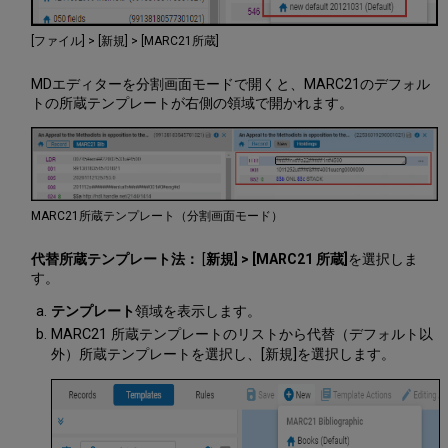
ル
の
[ファイル] > [新規] > [MARC21所蔵]
請
求
MDエディターを分割画面モードで開くと、MARC21のデフォル
番
トの所蔵テンプレートが右側の領域で開かれます。
号
の
生
成
追
加
MARC21所蔵テンプレート（分割画面モード）
の
所
代替所蔵テンプレート法：
[
新規] > [MARC21 所蔵
]
を選択しま
蔵
す。
レ
コ
テンプレート
領域を表示します。
ー
MARC21 所蔵テンプレートのリストから代替（デフォルト以
ド
外）所蔵テンプレートを選択し、[新規]を選択します。
情
報
所
蔵
レ