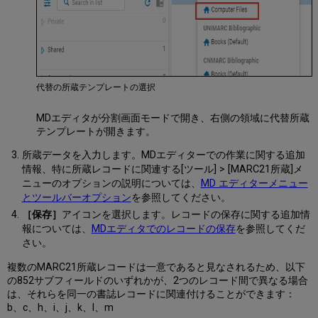
コ
ー
ド
の
請
求
番
代替の所蔵テンプレートの選択
号
タ
MDエディタが分割画面モードで開き、右側の領域に代替所蔵
イ
テンプレートが開きます。
プ
の
所蔵データを入力します。MDエディターでの作業に関する追加
使
情報、特に所蔵レコードに関連する[ツール] > [MARC21所蔵]メ
用
ニューのオプションの説明については、
MD エディターメニュー
事
とツールバーオプション
を参照してください。
例
［保存］
アイコンを選択します。レコードの保存に関する追加情
報については、
MDエディタでのレコードの保存
を参照してくだ
さい。
複数のMARC21所蔵レコードは一意であると見なされるため、以下
の852サブフィールドのいずれかが、2つのレコード間で異なる場合
は、それらを同一の書誌レコードに関連付けることができます：
b、c、h、i、j、k、l、m