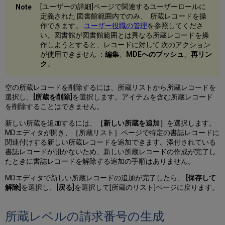
[ユーザーの詳細]ページで関連するユーザーロールに
定義された 図書館範囲内でのみ、 所蔵レコードを操
作できます。
ユーザー役職の管理
を参照してくださ
い。図書館が図書館範囲とは異なる所蔵レコードを操
作しようとすると、レコードに対して 次のアクション
が使用できません ：
編集
、
MDEへのプッシュ
、
再リン
ク
。
空の所蔵レコードを削除するには、所蔵リストから所蔵レコードを
選択し、
[所蔵を削除]
を選択します。アイテムを含む所蔵レコード
を削除することはできません。
新しい所蔵を追加するには、
［新しい所蔵を追加］
を選択します。
MDエディタが開き、［所蔵リスト］ページで特定の書誌レコードに
関連付けする新しい所蔵レコードを追加できます。添付されている
書誌レコードが開かないため、新しい所蔵レコードの作成が完了し
たときに書誌レコードを解除する追加の手順はありません。
MDエディタで新しい所蔵レコードの追加が完了したら、
[保存して
解除]
を選択し、
[戻る]
を選択して[所蔵のリスト]ページに戻ります。
所蔵レベルの請求番号の生成