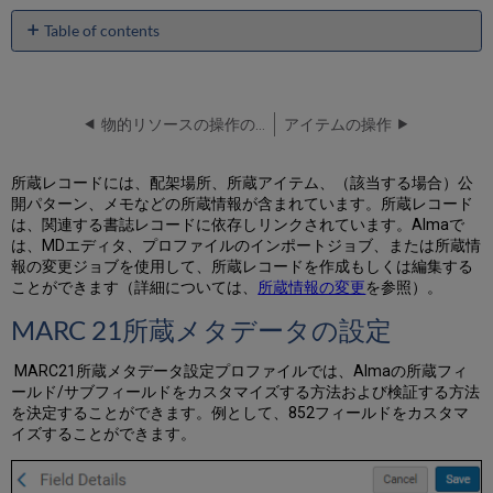
Table of contents
MARC
21
所
蔵
物的リソースの操作の概要
アイテムの操作
メ
タ
所蔵レコードには、配架場所、所蔵アイテム、（該当する場合）公
デ
開パターン、メモなどの所蔵情報が含まれています。所蔵レコード
ー
は、関連する書誌レコードに依存しリンクされています。Almaで
タ
は、MDエディタ、プロファイルのインポートジョブ、または所蔵情
の
報の変更ジョブを使用して、所蔵レコードを作成もしくは編集する
設
ことができます（詳細については、
所蔵情報の変更
を参照）。
定
MDE
MARC 21所蔵メタデータの設定
で
の
MARC21所蔵メタデータ設定プロファイルでは、Almaの所蔵フィ
所
ールド/サブフィールドをカスタマイズする方法および検証する方法
蔵
を決定することができます。例として、852フィールドをカスタマ
レ
イズすることができます。
コ
ー
ド