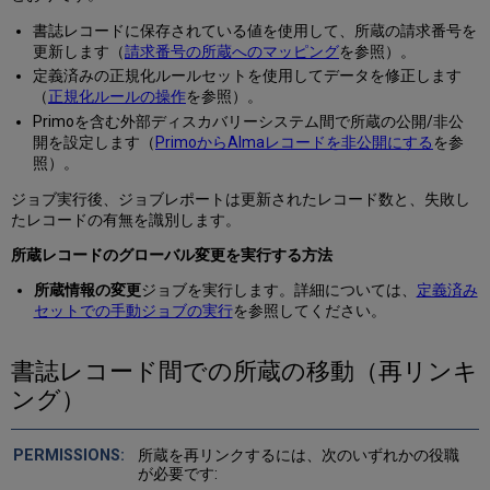
書誌レコードに保存されている値を使用して、所蔵の請求番号を
更新します（
請求番号の所蔵へのマッピング
を参照）。
定義済みの正規化ルールセットを使用してデータを修正します
（
正規化ルールの操作
を参照）。
Primoを含む外部ディスカバリーシステム間で所蔵の公開/非公
開を設定します（
PrimoからAlmaレコードを非公開にする
を参
照）。
ジョブ実行後、ジョブレポートは更新されたレコード数と、失敗し
たレコードの有無を識別します。
所蔵レコードのグローバル変更を実行する方法
所蔵情報の変更
ジョブを実行します。詳細については、
定義済み
セットでの手動ジョブの実行
を参照してください。
書誌レコード間での所蔵の移動（再リンキ
ング）
所蔵を再リンクするには、次のいずれかの役職
が必要です: