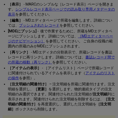
［表示］
- MARCのシンプルな［レコード表示］ページを開きま
す。
シンプルレコード表示ページでの読み取り専用メタデータの
表示
を参照してください。
［編集］
- MDエディタページで所蔵を編集します。詳細につい
ては、
プッシュされたレコード
を参照してください。
[MDEにプッシュ]
- 後で作業するために、所蔵をMDエディタペ
ージにプッシュします。詳細については、
［MDエディターペー
ジのナビゲーション］
を参照してください。 ご自身の役職の範
囲内の所蔵のみがMDEにプッシュされます。
［再リンク］
- MDエディタの分割表示で、所蔵レコードを書誌
レコードに再リンクします。詳細については、
書誌レコード間で
の所蔵の移動（再リンク）
を参照してください。
［アイテムの表示］
- ［アイテムリスト］ページで所蔵レコード
に関連付けられているアイテムを表示します（
アイテムのリスト
の操作
を参照）。
［注文明細の関連付け］
– 注文明細を所蔵に関連付けます。注文
明細を選択し、
［更新］
を選択します。物的連続タイプ の注文
明細のみ選択できます。関連付けられた注文明細が
注文明細
列に
表示されます。関連付けられた注文明細を削除するには、
［注文
明細の関連付け］
を再度選択し、選択した注文明細を
［注文明
細］
ボックスから削除します。