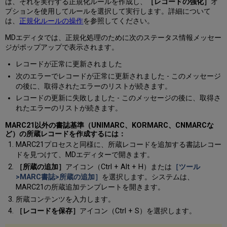
は、それを実行する正規化ルールを作成し、
［レコードの強化］
オ
プションを使用してルールを選択して実行します。詳細について
は、
正規化ルールの操作
を参照してください。
MDエディタでは、正規化処理のために次のステータス情報メッセー
ジがポップアップで表示されます。
レコードが正常に更新されました
次のエラーでレコードが正常に更新されました - このメッセージ
の後に、取得されたエラーのリストが続きます。
レコードの更新に失敗しました - このメッセージの後に、取得さ
れたエラーのリストが続きます。
MARC21以外の書誌基準（UNIMARC、KORMARC、CNMARCな
ど）の所蔵レコードを作成するには：
MARC21プロセスと同様に、所蔵レコードを追加する書誌レコー
ドを見つけて、MDエディターで開きます。
［所蔵の追加］
アイコン（Ctrl + Alt + H）または
［ツール
>MARC書誌>所蔵の追加］
を選択します。システムは、
MARC21の所蔵追加テンプレートを開きます。
所蔵コンテンツを入力します。
［レコードを保存］
アイコン（Ctrl + S）を選択します。