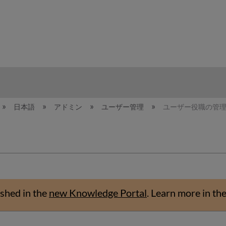
hy
日本語
アドミン
ユーザー管理
ユーザー役職の管
shed in the
new Knowledge Portal
.
Learn more in th