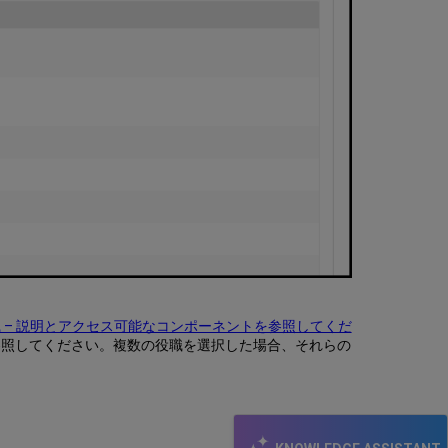
職
を
削
除
ユ
ー
ザ
ー
役
職
–
説
明
と
ア
ク
セ
 – 説明とアクセス可能なコンポーネントを参照してくだ
ス
参照してください。複数の役職を選択した場合、それらの
可
能
な
コ
ン