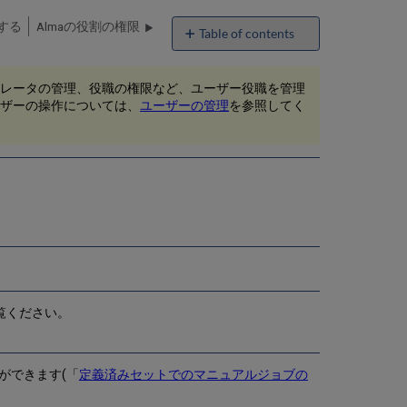
する
Almaの役割の権限
Table of contents
ユ
ー
レータの管理、役職の権限など、ユーザー役職を管理
ザ
ザーの操作については、
ユーザーの管理
を参照してく
ー
に
役
職
を
追
加
役
職
を
個
別
覧ください。
に
追
加
ができます(「
定義済みセットでのマニュアルジョブの
プ
ロ