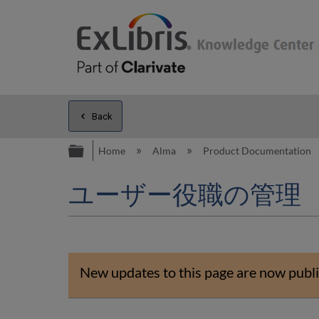
Back
Expand/collapse global hierarc
Home
Alma
Product Documentation
ユーザー役職の管理
New updates to this page are now publi