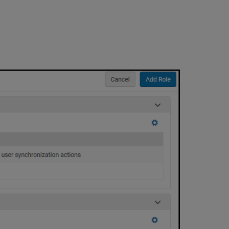
ユ
ー
ザ
ー
に
割
り
当
て
ら
れ
た
役
職
の
編
集
ユ
ー
ザ
ー
か
ら
役