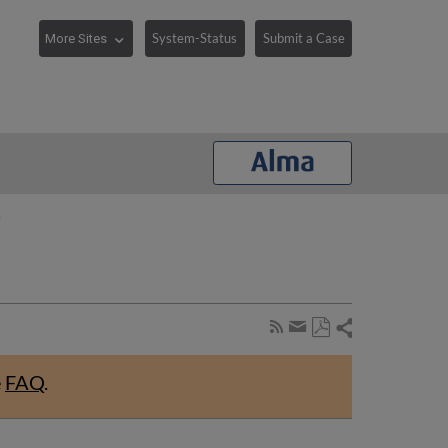
System-Status
Submit a Case
理
Share
Subscribe
by
Save
page
Share
as
RSS
by
e
FAQ
.
PDF
email