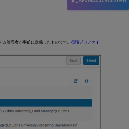
KNOWLEDGE ASSISTANT
ポ
ー
ネ
ン
ト
貸
出・
返
テム管理者が事前に定義したものです。
役職プロファイ
却
受
付
オ
ペ
レ
ー
タ
の
管
理
図
書
館
レ