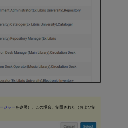
ベ
ル
で
管
理
さ
れ
る
役
職
役
割
権
限
ージャー
を参照）。この場合、制限された（および制