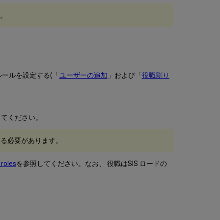
フ
ィ
い。
ー
ル
か
ら
役
職
ールを設定する(「
ユーザーの追加
」および「
役職割り
を
追
加
す
る
してください。
フ
ィ
する必要があります。
ル
タ
roles
を参照してください。なお、 役職はSIS ロードの
リ
ン
グ
ロ
ー
ル