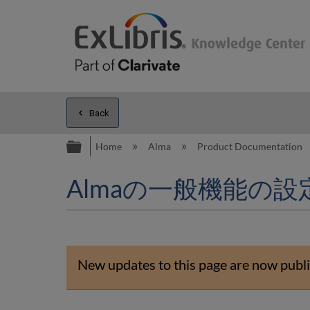
Back
Expand/collapse global hierarc
Home
Alma
Product Documentation
Almaの一般機能の設
New updates to this page are now publi