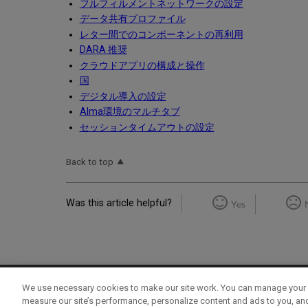
フルフィルメントネットワークの設定
データ共有プロファイル
レター間でのコンポーネントの再利用
DARA 推奨
クラウドアプリの構成と操作
国
デジタル導入の設定
Alma環境のマルチタブ
セッションタイムアウトの設定
Back to top
Was this article helpful?
Yes
We use necessary cookies to make our site work. You can manage your 
Term of Use
Privacy Policy
Contact Us
measure our site’s performance, personalize content and ads to you, an