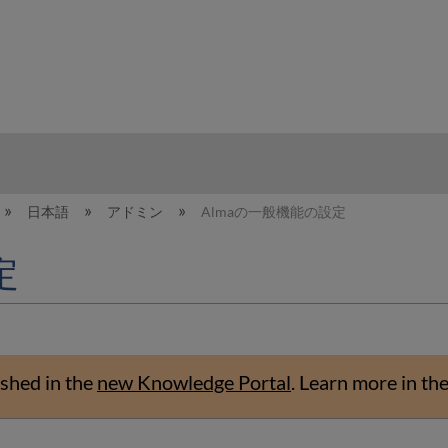
hy
日本語
アドミン
Almaの一般機能の設定
定
shed in the
new Knowledge Portal
.
Learn more in th