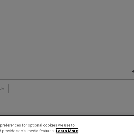
No
preferences for optional cookies we use to
d provide social media features.
Learn More