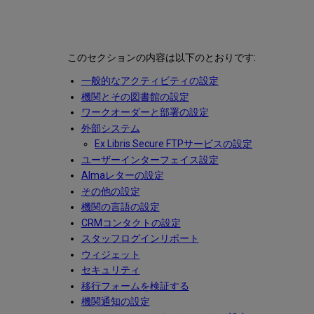
このセクションの内容は以下のとおりです:
一般的なアクティビティの設定
機関とその図書館の設定
ワークオーダーと部署の設定
外部システム
Ex Libris Secure FTPサービスの設定
ユーザーインターフェイス設定
Almaレターの設定
その他の設定
機関の言語の設定
CRMコンタクトの設定
スタッフログインリポート
ウィジェット
セキュリティ
移行フォームを検証する
機関通知の設定