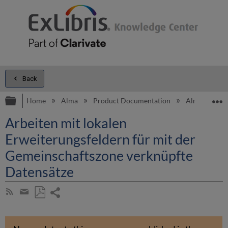
Back
Expand/collapse global hierarchy
E
Home
Alma
Product Documentation
Alma Online 
Arbeiten mit lokalen
Erweiterungsfeldern für mit der
Gemeinschaftszone verknüpfte
Datensätze
Share
Subscribe
by
page
Save
Share
RSS
as
by