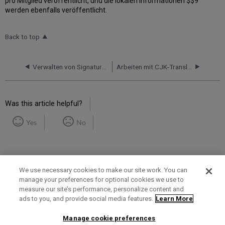
pro Mitglied veröffentlicht, und die lokalen Informationen $$9
werden ebenfalls veröffentlicht.
Back to top
Verwalten von Signatur-Duplikationen
Arbeiten mit CJK-Transliterationen in der Katalogisierung
Was this article helpful?
Yes
No
We use necessary cookies to make our site work. You can
manage your preferences for optional cookies we use to
measure our site’s performance, personalize content and
Term of Use
Privacy Policy
Contact Us
ads to you, and provide social media features.
Learn More
Manage cookie preferences