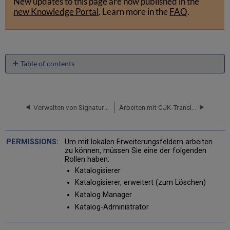
PDF
New updates to this page are now published in the
email
new Knowledge Portal
.
Learn more in the
FAQ
.
Table of contents
Lokale
Erweiterungen
durch
Verwendung
Verwalten von Signatur-Duplikationen
Arbeiten mit CJK-Transliterationen in der Katalogisierung
des
MD-
Editors
Um mit lokalen Erweiterungsfeldern arbeiten
hinzufügen
zu können, müssen Sie eine der folgenden
Verwenden
Rollen haben:
eines
Katalogisierer
Normalisierungsprozesses
Katalogisierer, erweitert (zum Löschen)
zum
Katalog Manager
Verwalten
lokaler
Katalog-Administrator
Erweiterungen
Prozessbericht