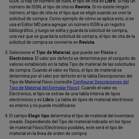
ISSN. Si hay un número de ISBN, el tipo de cita es
Libro
. Si hay un
número de ISSN, el tipo de cita es
Revista
. Si no existe ningún
número, el tipo de cita es el tipo que se eligió cuando se creó la
solicitud de compra. Como ejemplo de cómo se aplica esto, si se
usa el Editor MD para agregar un número ISSN a un registro
bibliográfico, y luego se edita y guarda la solicitud de compra,
una vez que se guarda la solicitud de compra, el tipo de cita de la
solicitud de compra se convierte en
Revista
.
Seleccione el
Tipo de Material
, que puede ser
Físico
o
Electrónico
. El valor por defecto se determina por el conjunto de
valores establecido en la tabla Tipo de material de las solicitudes
de compra. Cuando el valor es físico, el tipo de material se
determina por el valor por defecto en la tabla Descripciones del
Tipo de Material Físico (consulte
Configurar Descripciones del
Tipo de Material del Ejemplar Físico
). Cuando el valor es
Electrónico, el tipo se extrae de una tabla interna de tipos
electrónicos y es
Libro
. La tabla de tipos de material electrónico
es interno y no puede modificarse.
El campo
Elegir tipo
determina el tipo de material del inventario
creado. Dependiendo del Tipo de material indicado en los tipos
de material Físico/Electrónico posibles, este será el tipo de
material en la línea de orden de compra.