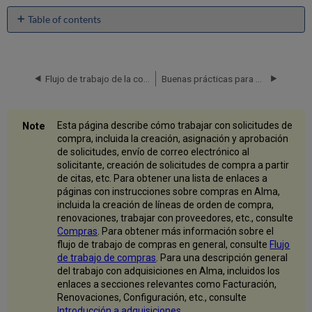
Table of contents
Creación
de
una
solicitud
Flujo de trabajo de la compra
Buenas prácticas para el acceso abierto en Alma
de
compra
Gestionar
Esta página describe cómo trabajar con solicitudes de
solicitudes
compra, incluida la creación, asignación y aprobación
de
de solicitudes, envío de correo electrónico al
compra
solicitante, creación de solicitudes de compra a partir
Como
de citas, etc. Para obtener una lista de enlaces a
ver
páginas con instrucciones sobre compras en Alma,
Solicitudes
incluida la creación de líneas de orden de compra,
de
renovaciones, trabajar con proveedores, etc., consulte
compra
Compras
. Para obtener más información sobre el
pendientes
flujo de trabajo de compras en general, consulte
Flujo
de trabajo de compras
. Para una descripción general
Asignar
del trabajo con adquisiciones en Alma, incluidos los
una
enlaces a secciones relevantes como Facturación,
Solicitud
Renovaciones, Configuración, etc., consulte
de
Introducción a adquisiciones
.