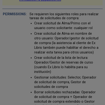
compra
Edición
de
Se requieren los siguientes roles para realizar
una
tareas de solicitudes de compra:
solicitud
Crear solicitud de Alma/Primo con el
de
usuario como solicitante: cualquier rol
compra
Enviar
Crear solicitud de Alma en nombre de
por
otro usuario: Operador/gestor de solicitud
correo
de compra (la asistencia al cliente de Ex
electrónico
Libris también puede habilitar el derecho a
a
realizar esta tarea para otros usuarios)
un
Crear solicitud de la lista de lectura:
solicitante
Operador/Gestor de reservas de curso
de
(cuando Ex Libris lo habilita para su
compra
institución)
Aprobar
Gestionar solicitudes: Selector, Operador
o
de solicitud de compra, Gestor de
rechazar
solicitudes de compra
una
solicitud
Borrar solicitudes rechazadas: Operador
de
de solicitud de compra + Operador de
compra
solicitud de compra extendido o Gestor