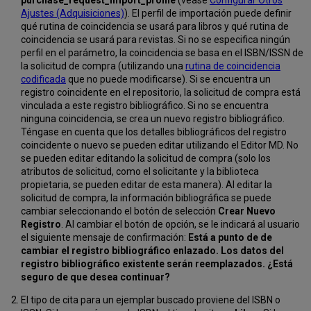
purchase_request_import_profile
(véase
Configurar Otros
Ajustes (Adquisiciones)
). El perfil de importación puede definir
qué rutina de coincidencia se usará para libros y qué rutina de
coincidencia se usará para revistas. Si no se especifica ningún
perfil en el parámetro, la coincidencia se basa en el ISBN/ISSN de
la solicitud de compra (utilizando una
rutina de coincidencia
codificada
que no puede modificarse). Si se encuentra un
registro coincidente en el repositorio, la solicitud de compra está
vinculada a este registro bibliográfico. Si no se encuentra
ninguna coincidencia, se crea un nuevo registro bibliográfico.
Téngase en cuenta que los detalles bibliográficos del registro
coincidente o nuevo se pueden editar utilizando el Editor MD. No
se pueden editar editando la solicitud de compra (solo los
atributos de solicitud, como el solicitante y la biblioteca
propietaria, se pueden editar de esta manera). Al editar la
solicitud de compra, la información bibliográfica se puede
cambiar seleccionando el botón de selección
Crear Nuevo
Registro
. Al cambiar el botón de opción, se le indicará al usuario
el siguiente mensaje de confirmación:
Está a punto de de
cambiar el registro bibliográfico enlazado. Los datos del
registro bibliográfico existente serán reemplazados. ¿Está
seguro de que desea continuar?
El tipo de cita para un ejemplar buscado proviene del ISBN o