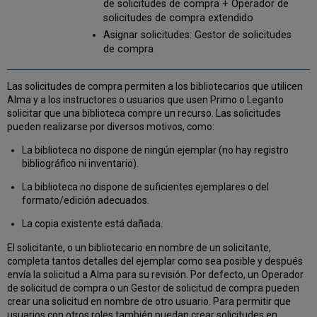
Gestionar
de solicitudes de compra + Operador de
solicitudes
solicitudes de compra extendido
de
Asignar solicitudes: Gestor de solicitudes
compra
de compra
creadas
a
partir
Las solicitudes de compra permiten a los bibliotecarios que utilicen
de
Alma y a los instructores o usuarios que usen Primo o Leganto
citas
solicitar que una biblioteca compre un recurso. Las solicitudes
Convertir
pueden realizarse por diversos motivos, como:
solicitudes
La biblioteca no dispone de ningún ejemplar (no hay registro
de
bibliográfico ni inventario).
compra
en
La biblioteca no dispone de suficientes ejemplares o del
solicitudes
formato/edición adecuados.
de
recursos
La copia existente está dañada.
compartidos
El solicitante, o un bibliotecario en nombre de un solicitante,
completa tantos detalles del ejemplar como sea posible y después
envía la solicitud a Alma para su revisión. Por defecto, un Operador
de solicitud de compra o un Gestor de solicitud de compra pueden
crear una solicitud en nombre de otro usuario. Para permitir que
usuarios con otros roles también puedan crear solicitudes en