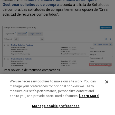
Gestionar solicitudes de compra
, acceda a la lista de Solicitudes
de compra. Las solicitudes de compra tienen una opción de "Crear
solicitud de recursos compartidos".
Crear solicitud de recursos compartidos
Si la solicitud de compra está activa, después de seleccionar la
We use necessary cookies to make our site work. You can
opción para crear una solicitud de recursos compartidos, se le
manage your preferences for optional cookies we use to
pedirá que rechace la solicitud de compra o que la mantenga activa.
measure our site’s performance, personalize content and
El estado de la solicitud de compra se actualizará en consecuencia.
ads to you, and provide social media features.
Learn More
Si selecciona rechazar la solicitud de compra, el
Motivo del
rechazo
en la solicitud de compra se actualiza para indicar que
Manage cookie preferences
"Cambió a solicitud de recursos compartidos".