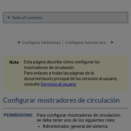
Table of contents
Configurar
mostradores
de
circulación
Configurar bibliotecas
Configurar Servicio al usuario físico
Agregar
un
mostrador
Esta página describe cómo configurar los
de
mostradores de circulación.
circulación
Para enlaces a todas las páginas de la
documentación principal de los servicios al usuario,
consulte
Servicios al usuario
.
Configurar mostradores de circulación
Para configurar mostradores de circulación,
se debe tener uno de los siguientes roles:
Administrador general del sistema