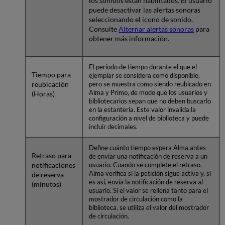
los sonidos están habilitados. El usuario
puede desactivar las alertas sonoras
seleccionando el icono de sonido.
Consulte
Alternar alertas sonoras
para
obtener más información.
El período de tiempo durante el que el
Tiempo para
ejemplar se considera como disponible,
reubicación
pero se muestra como siendo reubicado en
Alma y Primo, de modo que los usuarios y
(Horas)
bibliotecarios sepan que no deben buscarlo
en la estantería. Este valor invalida la
configuración a nivel de biblioteca y puede
incluir decimales.
Define cuánto tiempo espera Alma antes
Retraso para
de enviar una notificación de reserva a un
notificaciones
usuario. Cuando se complete el retraso,
Alma verifica si la petición sigue activa y, si
de reserva
es así, envía la notificación de reserva al
(minutos)
usuario. Si el valor se rellena tanto para el
mostrador de circulación como la
biblioteca, se utiliza el valor del mostrador
de circulación.