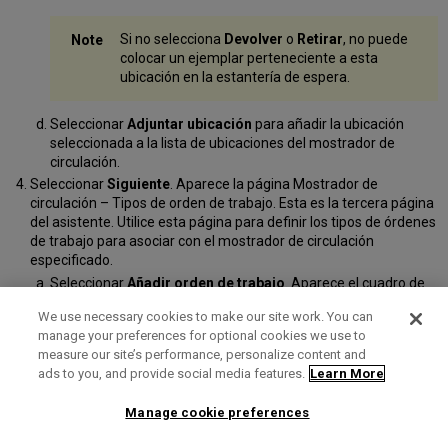
Si no selecciona
Devolver
o
Retirar
, no puede
colocar un ejemplar perteneciente a esta
ubicación en la estantería de espera.
Seleccionar
Adjuntar ubicación
para añadir la ubicación
seleccionada a la lista de ubicaciones del mostrador de
circulación.
Seleccionar
Siguiente
. Aparece la página Mostrador de
circulación – Tipos de orden de trabajo. Esta es la tercera página
del asistente. Utilice esta página para definir los tipos de órdenes
de trabajo para asociar con el mostrador de circulación
especificado.
Seleccionar
Añadir orden de trabajo
. Aparece el cuadro de
diálogo Añadir orden de trabajo.
We use necessary cookies to make our site work. You can
En el campo
Tipo de orden de trabajo
, especificar un tipo de
manage your preferences for optional cookies we use to
orden de trabajo a ser gestionado por el mostrador de
measure our site’s performance, personalize content and
circulación.
ads to you, and provide social media features.
Learn More
En el campo
Tiempo de orden de trabajo time (días)
,
introducir el número de días en los que quiere que la orden de
Manage cookie preferences
trabajo sea gestionada por el mostrador de circulación.
Seleccionar
Añadir
para añadir la orden de trabajo y permitir