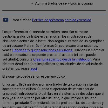
de
Administrador de servicios al usuario
préstamos
Configurar
perfiles
Vea el vídeo
Perfiles de préstamo perdido y vencido
.
de
préstamo
perdido
Las preferencias de sanción permiten controlar cómo se
y
gestionarán los distintos escenarios en los mostradores de
vencido
circulación dentro de la institución según el estado de un ejemplar o
de un usuario. Para más información sobre sancionar usuarios,
Añadir
véase
Sancionar y quitar sanciones a usuarios
. Cuando un ejemplar
una
está bloqueado, no se puede prestar al usuario (ni este puede
Notificación
solicitarlo); consulte
Crear una solicitud desde la institución
. Para
de
obtener detalles sobre las políticas de solicitudes de devolución de
Préstamo
préstamos, véase
aquí
.
vencido
y
El siguiente puede ser un escenario típico:
perdido
Añadir
Un usuario lleva un libro a un mostrador de circulación e intenta
un
sacar prestado el libro. Cuando el operador del mostrador de
Perfil
circulación introduce la ID del libro en el sistema, se descubre que el
de
libro ya fue solicitado por otro usuario, lo que impide al usuario
Préstamo
tomarlo prestado. Dependiendo de las preferencias de sanciones y
vencido
los permisos del miembro del personal, la sanción podría ignorarse.