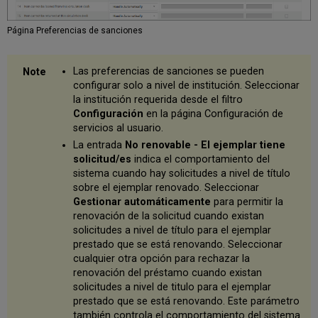
de
préstamos
Página Preferencias de sanciones
cortos
y
sanciones
Las preferencias de sanciones se pueden
Recordatorios
configurar solo a nivel de institución. Seleccionar
de
la institución requerida desde el filtro
préstamos
Configuración
en la página Configuración de
a
servicios al usuario.
corto
La entrada
No renovable - El ejemplar tiene
plazo
solicitud/es
indica el comportamiento del
Política
sistema cuando hay solicitudes a nivel de título
de
sobre el ejemplar renovado. Seleccionar
sanción
Gestionar automáticamente
para permitir la
de
renovación de la solicitud cuando existan
préstamos
solicitudes a nivel de título para el ejemplar
a
prestado que se está renovando. Seleccionar
corto
plazo
cualquier otra opción para rechazar la
renovación del préstamo cuando existan
Préstamos
solicitudes a nivel de titulo para el ejemplar
a
corto
prestado que se está renovando. Este parámetro
plazo
también controla el comportamiento del sistema