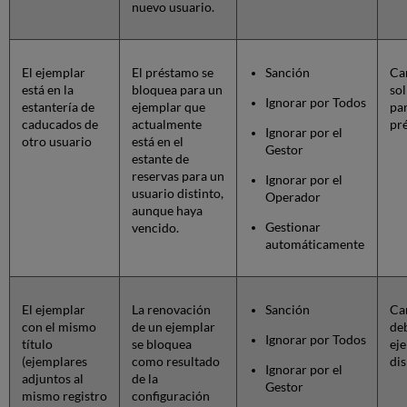
nuevo usuario.
El ejemplar
El préstamo se
Sanción
Ca
está en la
bloquea para un
sol
Ignorar por Todos
estantería de
ejemplar que
par
caducados de
actualmente
pr
Ignorar por el
otro usuario
está en el
Gestor
estante de
reservas para un
Ignorar por el
usuario distinto,
Operador
aunque haya
Gestionar
vencido.
automáticamente
El ejemplar
La renovación
Sanción
Can
con el mismo
de un ejemplar
deb
Ignorar por Todos
título
se bloquea
eje
(ejemplares
como resultado
di
Ignorar por el
adjuntos al
de la
Gestor
mismo registro
configuración