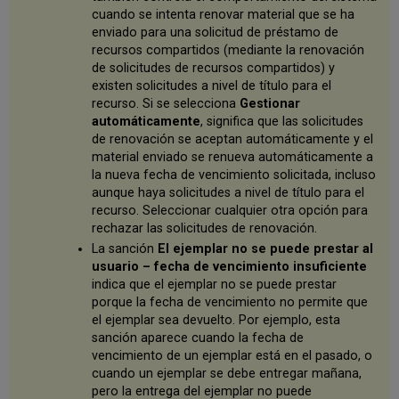
perdidos
cuando se intenta renovar material que se ha
enviado para una solicitud de préstamo de
Configuración
de
recursos compartidos (mediante la renovación
solicitud
de solicitudes de recursos compartidos) y
de
existen solicitudes a nivel de título para el
devolución
recurso. Si se selecciona
Gestionar
de
automáticamente
, significa que las solicitudes
préstamos
de renovación se aceptan automáticamente y el
Configurar
material enviado se renueva automáticamente a
los
la nueva fecha de vencimiento solicitada, incluso
nombres
aunque haya solicitudes a nivel de título para el
de
recurso. Seleccionar cualquier otra opción para
estado
rechazar las solicitudes de renovación.
del
La sanción
El ejemplar no se puede prestar al
proceso
usuario – fecha de vencimiento insuficiente
de
indica que el ejemplar no se puede prestar
préstamo
porque la fecha de vencimiento no permite que
el ejemplar sea devuelto. Por ejemplo, esta
sanción aparece cuando la fecha de
vencimiento de un ejemplar está en el pasado, o
cuando un ejemplar se debe entregar mañana,
pero la entrega del ejemplar no puede