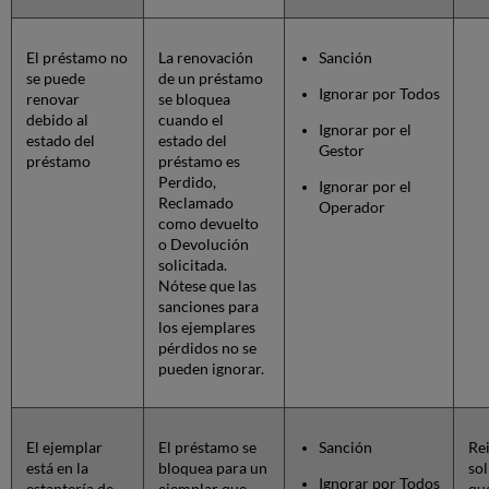
El préstamo no
La renovación
Sanción
se puede
de un préstamo
Ignorar por Todos
renovar
se bloquea
debido al
cuando el
Ignorar por el
estado del
estado del
Gestor
préstamo
préstamo es
Perdido,
Ignorar por el
Reclamado
Operador
como devuelto
o Devolución
solicitada.
Nótese que las
sanciones para
los ejemplares
pérdidos no se
pueden ignorar.
El ejemplar
El préstamo se
Sanción
Rei
está en la
bloquea para un
sol
Ignorar por Todos
estantería de
ejemplar que
que