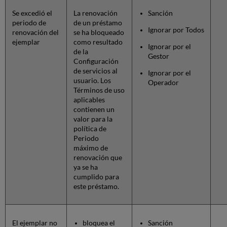
Se excedió el
La renovación
Sanción
periodo de
de un préstamo
Ignorar por Todos
renovación del
se ha bloqueado
ejemplar
como resultado
Ignorar por el
de la
Gestor
Configuración
de servicios al
Ignorar por el
usuario. Los
Operador
Términos de uso
aplicables
contienen un
valor para la
política de
Periodo
máximo de
renovación que
ya se ha
cumplido para
este préstamo.
El ejemplar no
bloquea el
Sanción