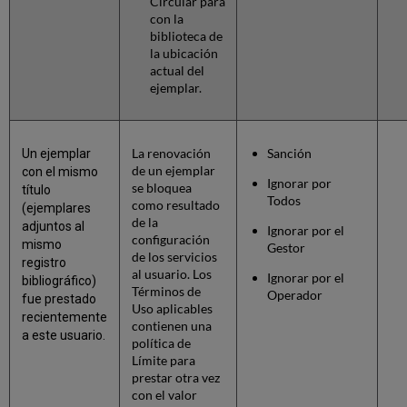
Circular para
con la
biblioteca de
la ubicación
actual del
ejemplar.
La renovación
Sanción
Un ejemplar
de un ejemplar
con el mismo
Ignorar por
se bloquea
título
Todos
como resultado
(ejemplares
de la
adjuntos al
Ignorar por el
configuración
mismo
Gestor
de los servicios
registro
al usuario. Los
Ignorar por el
bibliográfico)
Términos de
Operador
fue prestado
Uso aplicables
recientemente
contienen una
a este usuario.
política de
Límite para
prestar otra vez
con el valor