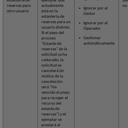
reservas para
actualmente
no 
Ignorar por el
otro usuario
está en la
Gestor
estantería de
reservas para un
Ignorar por el
usuario distinto.
Operador
Si el paso del
Gestionar
proceso
automáticamente
"Estante de
reservas" de la
solicitud ya ha
caducado, la
solicitud se
cancelará (el
motivo de la
cancelación
será "Ha
vencido el plazo
para recoger el
recurso del
estante de
reservas") y el
ejemplar se
prestará al