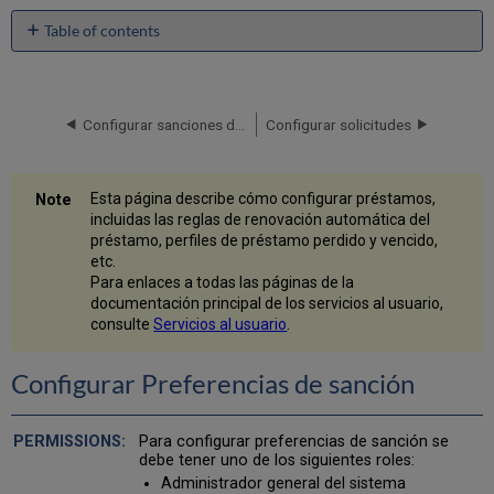
Table of contents
Configurar
Preferencias
de
sanción
Configurar sanciones de usuario
Configurar solicitudes
Editar
preferencias
de
Esta página describe cómo configurar préstamos,
sanción
incluidas las reglas de renovación automática del
Configurar
préstamo, perfiles de préstamo perdido y vencido,
reglas
etc.
de
Para enlaces a todas las páginas de la
renovación
documentación principal de los servicios al usuario,
automática
consulte
Servicios al usuario
.
de
préstamos
Configurar Preferencias de sanción
Añadir
reglas
de
Para configurar preferencias de sanción se
renovación
debe tener uno de los siguientes roles:
automática
Administrador general del sistema