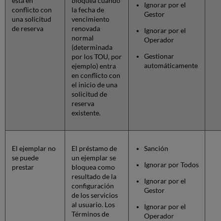
está en
bloquea cuando
Ignorar por el
conflicto con
la fecha de
Gestor
una solicitud
vencimiento
de reserva
renovada
Ignorar por el
normal
Operador
(determinada
Gestionar
por los TOU, por
automáticamente
ejemplo) entra
en conflicto con
el inicio de una
solicitud de
reserva
existente.
El ejemplar no
El préstamo de
Sanción
se puede
un ejemplar se
Ignorar por Todos
prestar
bloquea como
resultado de la
Ignorar por el
configuración
Gestor
de los servicios
al usuario. Los
Ignorar por el
Términos de
Operador