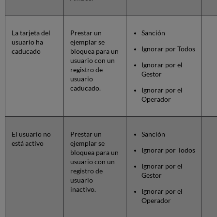
La tarjeta del
Prestar un
Sanción
usuario ha
ejemplar se
Ignorar por Todos
caducado
bloquea para un
usuario con un
Ignorar por el
registro de
Gestor
usuario
caducado.
Ignorar por el
Operador
El usuario no
Prestar un
Sanción
está activo
ejemplar se
Ignorar por Todos
bloquea para un
usuario con un
Ignorar por el
registro de
Gestor
usuario
inactivo.
Ignorar por el
Operador