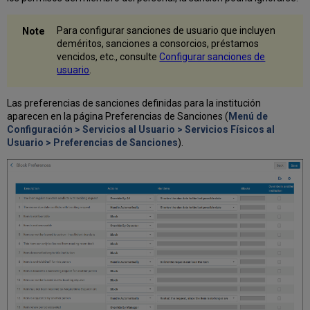
y
perdido
Para configurar sanciones de usuario que incluyen
Actualizar
deméritos, sanciones a consorcios, préstamos
estado
vencidos, etc., consulte
Configurar sanciones de
de
usuario
.
notificaciones
vencidas
de
Las preferencias de sanciones definidas para la institución
los
aparecen en la página Preferencias de Sanciones (
Menú de
préstamos
Configuración > Servicios al Usuario > Servicios Físicos al
Usuario > Preferencias de Sanciones
).
Consideraciones
XSL
de
Carta
de
notificación
de
préstamo
vencido
y
perdido
Configurar
recordatorios