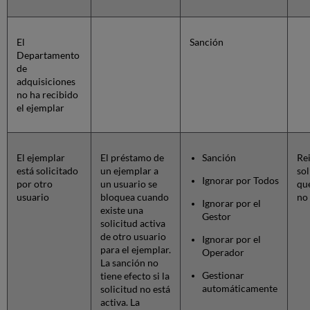
El
Sanción
Departamento
de
adquisiciones
no ha recibido
el ejemplar
El ejemplar
El préstamo de
Sanción
Rei
está solicitado
un ejemplar a
sol
Ignorar por Todos
por otro
un usuario se
que
usuario
bloquea cuando
no 
Ignorar por el
existe una
Gestor
solicitud activa
de otro usuario
Ignorar por el
para el ejemplar.
Operador
La sanción no
Gestionar
tiene efecto si la
automáticamente
solicitud no está
activa. La