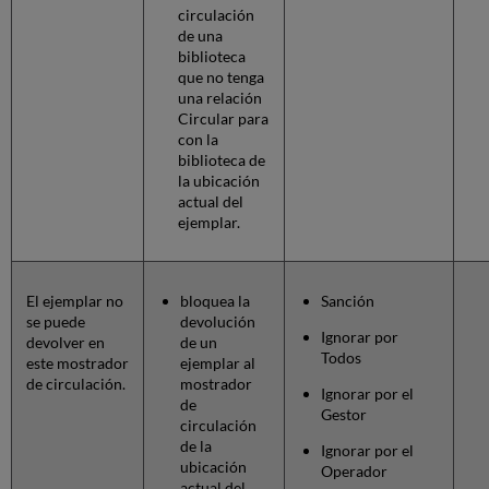
circulación
de una
biblioteca
que no tenga
una relación
Circular para
con la
biblioteca de
la ubicación
actual del
ejemplar.
El ejemplar no
bloquea la
Sanción
se puede
devolución
Ignorar por
devolver en
de un
Todos
este mostrador
ejemplar al
de circulación.
mostrador
Ignorar por el
de
Gestor
circulación
de la
Ignorar por el
ubicación
Operador
actual del