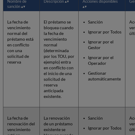
Nombre de
Descripción
Acciones disponibles
Ge
sanción
La fecha de
El préstamo se
Sanción
Aco
vencimiento
bloquea cuando
ven
Ignorar por Todos
normal del
la fecha de
últ
préstamo está
vencimiento
Ignorar por el
en conflicto
normal
Gestor
con una
(determinada
solicitud de
por los TOU, por
Ignorar por el
reserva
ejemplo) entra
Operador
en conflicto con
Gestionar
el inicio de una
automáticamente
solicitud de
reserva
anticipada
existente.
La fecha de
La renovación
Sanción
Aco
renovación del
de un préstamo
ven
Ignorar por Todos
vencimiento
existente se
últ