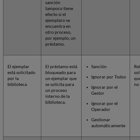
sanción
tampoco tiene
efecto si el
ejemplaro se
encuentra en
otro proceso,
por ejemplo, un
préstamo.
El ejemplar
El préstamo está
Sanción
Rei
está solicitado
bloqueado para
sol
Ignorar por Todos
por la
un ejemplar que
que
biblioteca
se solicita para
no 
Ignorar por el
un proceso
Gestor
interno de la
biblioteca.
Ignorar por el
Operador
Gestionar
automáticamente