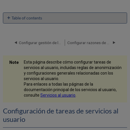
Table of contents
Configuración
de
tareas
de
Configurar gestión de los derechos de autor
Configurar razones de cancelación de solicitudes
servicios
al
usuario
Esta página describe cómo configurar tareas de
Configuración
servicios al usuario, incluidas reglas de anonimización
de
y configuraciones generales relacionadas con los
anonimización
servicios al usuario.
Para enlaces a todas las páginas de la
Seleccionar
documentación principal de los servicios al usuario,
los
consulte
Servicios al usuario
.
tipos
de
datos
Configuración de tareas de servicios al
para
usuario
anonimizar
Configuración