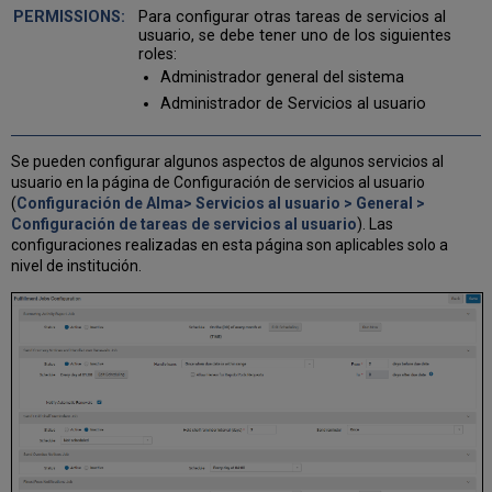
de
Para configurar otras tareas de servicios al
reglas
usuario, se debe tener uno de los siguientes
de
roles:
anonimización
Administrador general del sistema
Configurar
Administrador de Servicios al usuario
otros
ajustes
(Servicios
Se pueden configurar algunos aspectos de algunos servicios al
al
usuario en la página de Configuración de servicios al usuario
usuario)
(
Configuración de Alma> Servicios al usuario > General >
Configuración de tareas de servicios al usuario
). Las
configuraciones realizadas en esta página son aplicables solo a
nivel de institución.