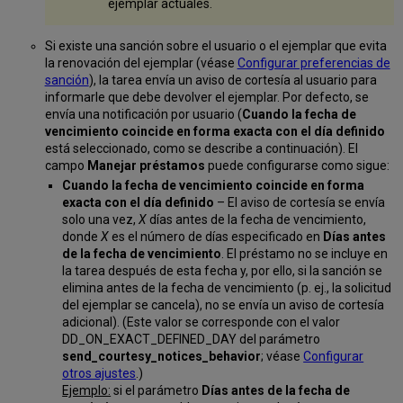
ejemplar actuales.
Si existe una sanción sobre el usuario o el ejemplar que evita
la renovación del ejemplar (véase
Configurar preferencias de
sanción
), la tarea envía un aviso de cortesía al usuario para
informarle que debe devolver el ejemplar. Por defecto, se
envía una notificación por usuario (
Cuando la fecha de
vencimiento coincide en forma exacta con el día definido
está seleccionado, como se describe a continuación). El
campo
Manejar préstamos
puede configurarse como sigue:
Cuando la fecha de vencimiento coincide en forma
exacta con el día definido
– El aviso de cortesía se envía
solo una vez,
X
días antes de la fecha de vencimiento,
donde
X
es el número de días especificado en
Días antes
de la fecha de vencimiento
. El préstamo no se incluye en
la tarea después de esta fecha y, por ello, si la sanción se
elimina antes de la fecha de vencimiento (p. ej., la solicitud
del ejemplar se cancela), no se envía un aviso de cortesía
adicional). (Este valor se corresponde con el valor
DD_ON_EXACT_DEFINED_DAY del parámetro
send_courtesy_notices_behavior
; véase
Configurar
otros ajustes
.)
Ejemplo:
si el parámetro
Días antes de la fecha de