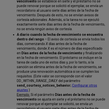
vencimiento
se establece en siete y el préstamo no se
puede renovar porque se solicitó el ejemplar, se envía un
recordatorio al usuario siete días antes de la fecha de
vencimiento. Después de esto, no se envían avisos de
cortesía adicionales. Además, si la tarea no se ejecutó
exactamente siete días antes de la fecha de vencimiento,
no se envía ningún aviso de cortesía.
A diario cuando la fecha de vencimiento se encuentra
dentro del rango
– El aviso de cortesía se envía todos los
días, comenzando
X
días antes de la fecha de
vencimiento, donde
X
es el número de días especificado
en
Días antes de la fecha de vencimiento
y finalizando
en la fecha de vencimiento. El préstamo se incluye en la
tarea de cada uno de estos días y, por lo tanto, si la
sanción se elimina antes de la fecha de vencimiento, se
produce una renovación automática si se cumplen los
requisitos. (Este valor se corresponde con el valor
DD_WITHIN_RANGE_DAILY del parámetro
send_courtesy_notices_behavior
;
Configurar otros
ajustes
.)
Ejemplo:
Si el parámetro
Días antes de la fecha de
vencimiento
se ajusta en siete y el préstamo no se puede
renovar porque el ejemplar se solicitó, se envía un
recordatorio al usuario siete días antes de la fecha de