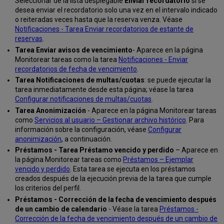
Seleccionar de la lista desplegable
Enviar recordatorio
si se
desea enviar el recordatorio solo una vez en el intervalo indicado
o reiteradas veces hasta que la reserva venza. Véase
Notificaciones - Tarea Enviar recordatorios de estante de
reservas
.
Tarea Enviar avisos de vencimiento
- Aparece en la página
Monitorear tareas como la tarea
Notificaciones - Enviar
recordatorios de fecha de vencimiento
.
Tarea Notificaciones de multas/cuotas
: se puede ejecutar la
tarea inmediatamente desde esta página; véase la tarea
Configurar notificaciones de multas/cuotas
.
Tarea Anonimización
- Aparece en la página Monitorear tareas
como
Servicios al usuario – Gestionar archivo histórico
. Para
información sobre la configuración, véase
Configurar
anonimización
, a continuación.
Préstamos - Tarea Préstamo vencido y perdido
– Aparece en
la página Monitorear tareas como
Préstamos – Ejemplar
vencido y perdido
. Esta tarea se ejecuta en los préstamos
creados después de la ejecución previa de la tarea que cumple
los criterios del perfil.
Préstamos - Corrección de la fecha de vencimiento después
de un cambio de calendario
- Véase la tarea
Préstamos -
Corrección de la fecha de vencimiento después de un cambio de