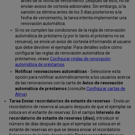
antes de la fecha de vencimiento. Después de esto, no se
envían avisos de cortesía adicionales. Sin embargo, si la
sanción se elimina antes de los 3 días posteriores a la
fecha de vencimiento, la tarea intenta implementar una
renovación automática.
Si no se cumplen las condiciones de la regla de renovación
automática de préstamo (y por lo tanto el préstamo no se
renueva), se envía un aviso de cortesía informando al usuario
que debe devolver el ejemplar. Para detalles sobre cómo
configurar las reglas de renovación automática de
préstamos, véase
Configurar reglas de renovación
automática de préstamos
.
Notificar renovaciones automáticas
- Seleccione esta
opción para notificar automáticamente a los usuarios acerca
de las renovaciones con la carta de
Aviso de renovación
automática de
préstamos
(consulte
Configurar cartas de
Alma
).
Tarea Enviar recordatorios de estante de reservas
- Envía un
recordatorio de reserva al usuario después de que el ejemplar se
coloca en el estante de reservas. En el campo
Intervalo de
recordatorio de estante de reservas (días)
, introducir el
número de días después de que el ejemplar se coloca en el
estante de reservas en que se desea enviar el recordatorio.