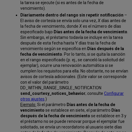
la tarea se ejecute (si es antes de la fecha de
vencimiento).
Diariamente dentro del rango sin repetir notificación
–
El aviso de cortesía se envía solo una vez,
X
días antes de
la fecha de vencimiento, donde
X
es el número de días
especificado bajo
Días antes de la fecha de vencimiento
.
Sin embargo, el préstamo todavía se incluye en la tarea
después de esta fecha hasta Y días tras la fecha de
vencimiento según se especifica en
Días después de la
fecha de vencimiento
. Por lo tanto, si se quita la sanción
en el rango especificado (p. ej., se canceló la solicitud del
ejemplar), ocurre una renovación automática si se
cumplen los requisitos para ella. No obstante, no se envían
avisos de cortesía adicionales. (Este valor se corresponde
con el valor del parámetro
DD_WITHIN_RANGE_SINGLE_NOTIFICATION
send_courtesy_notices_behavior
; consulte
Configurar
otros ajustes
.)
Ejemplo:
Si el parámetro
Días antes de la fecha de
vencimiento
se establece en siete, el parámetro
Días
después de la fecha de vencimiento
se establece en 3 y
el préstamo no se puede renovar porque el ejemplar fue
solicitado, se envía un recordatorio al usuario siete días