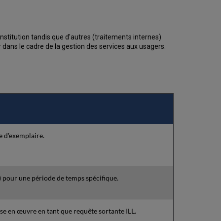
Modifier
les
priorités
des
stitution tandis que d'autres (traitements internes)
demandes
 dans le cadre de la gestion des services aux usagers.
individuelles
Partenaires
PEB
et
listes
de
partenaires
Demandes
PEB
e d'exemplaire.
avec
plusieurs
exemplaires.
Demande
de
) pour une période de temps spécifique.
traitements
Manuel
Planifié
ise en œuvre en tant que requête sortante ILL.