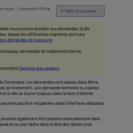
e rappel
Demandes PEB
Table of contents
Types
de
elles vous pouvez accéder aux demandes, la file
demande
es, depuis les différentes manières dont une
Réservation
il des demandes de ressource
.
planifiée
Pages
ctroniques, demandes de traitement interne,
concernant
la
gestion
, consultez
Services aux usagers
.
des
demandes
e l'inventaire. Les demandes sont saisies dans Alma
File
tade de traitement ; une demande terminée ou expirée
d'attente
si elle se trouve toujours dans la liste d'attente.
d'une
demande
peuvent pas être récupérées dans l'interface utilisateur
Priorité
de
des peuvent également être placées manuellement dans
la
il et/ou une tâche dans la liste des tâches (voir
demande