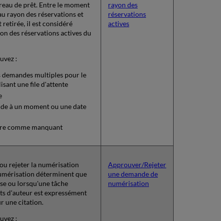
reau de prêt. Entre le moment
rayon des
au rayon des réservations et
réservations
 retirée, il est considéré
actives
on des réservations actives du
uvez :
s demandes multiples pour le
isant une file d'attente
e
de à un moment ou une date
ire comme manquant
u rejeter la numérisation
Approuver/Rejeter
numérisation déterminent que
une demande de
ise ou lorsqu'une tâche
numérisation
ts d'auteur est expressément
 une citation.
uvez :