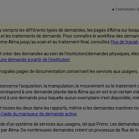
Demandes d
 compris les différents types de demandes, les pages d'Alma sur lesqu
t les traitements de demande. Pour connaître le workflow des demand
me Alma jusqu'au scan et au traitement final, consultez
Flux de trava
 créer des demandes au sein de l’institution(demandes physiques, éle
une demande à partir de l’institution
.
principales pages de documentation concernant les services aux usagers
cerne l'acquisition, la manipulation, le mouvement ou le traitement d
 correspond à une demande placée dans Alma qui en est à un certain s
nd à une demande pour laquelle aucun exemplaire n'est disponible, même 
 toutes les deux dans les rapports, même si les demandes inactives ne 
s à l'aide du marqueur de demande active
.
l'aide d'un système de services aux usagers, tel que Primo. Les deman
e par Alma. De nombreuses demandes créent un processus de flux de trava