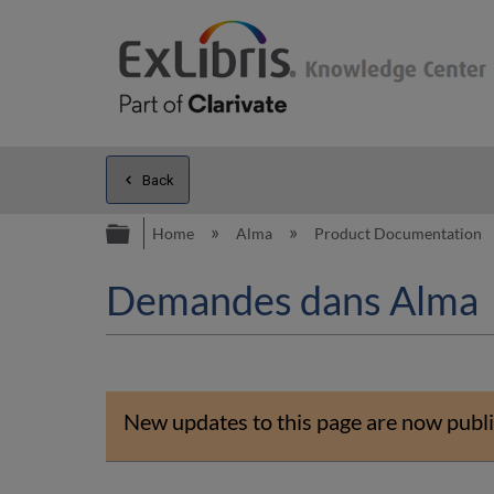
Back
Expand/collapse global hierarc
Home
Alma
Product Documentation
Demandes dans Alma
New updates to this page are now publi