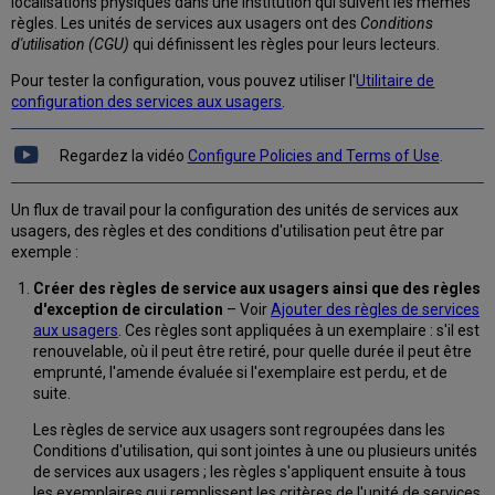
localisations physiques dans une institution qui suivent les mêmes
aux
règles. Les unités de services aux usagers ont des
Conditions
usagers
d'utilisation (CGU)
qui définissent les règles pour leurs lecteurs.
Configurer
des
Pour tester la configuration, vous pouvez utiliser l'
Utilitaire de
règles
configuration des services aux usagers
.
de
service
Regardez la vidéo
Configure Policies and Terms of Use
.
aux
usagers
Un flux de travail pour la configuration des unités de services aux
Ajouter
usagers, des règles et des conditions d'utilisation peut être par
des
exemple :
règles
de
Créer des règles de service aux usagers ainsi que des règles
services
d'exception de circulation
– Voir
Ajouter des règles de services
aux
aux usagers
. Ces règles sont appliquées à un exemplaire : s'il est
usagers
renouvelable, où il peut être retiré, pour quelle durée il peut être
Configurer
emprunté, l'amende évaluée si l'exemplaire est perdu, et de
les
suite.
conditions
générales
Les règles de service aux usagers sont regroupées dans les
d'utilisation
Conditions d'utilisation, qui sont jointes à une ou plusieurs unités
de services aux usagers ; les règles s'appliquent ensuite à tous
Ajouter
les exemplaires qui remplissent les critères de l'unité de services