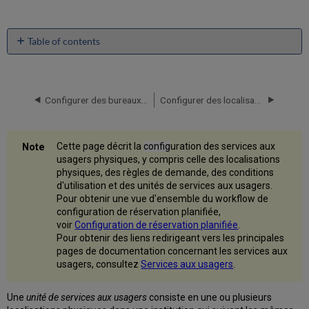
Table of contents
Configurer
des
unités
de
Configurer des bureaux de prêt
Configurer des localisations physiques
services
aux
usagers
Cette page décrit la
config
uration des services aux
Ajouter
usagers physiques, y compris celle des localisations
une
physiques, des règles de demande, des conditions
unité
d'utilisation et des unités de services aux usagers.
de
Pour obtenir une vue d'ensemble du workflow de
services
configuration de réservation planifiée,
aux
voir
Configuration de réservation planifiée
.
usagers
Pour obtenir des liens redirigeant vers les principales
Modifier
pages de documentation concernant les services aux
une
usagers, consultez
Services aux usagers
.
unité
de
Une
unité de services
aux usagers
consiste en une ou plusieurs
services