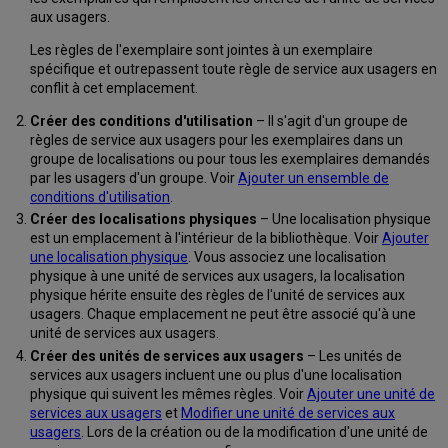
un
aux usagers.
ensemble
de
Les règles de l'exemplaire sont jointes à un exemplaire
conditions
spécifique et outrepassent toute règle de service aux usagers en
d'utilisation
conflit à cet emplacement.
Consulter
Créer des conditions d'utilisation
– Il s'agit d'un groupe de
les
règles de service aux usagers pour les exemplaires dans un
règles
groupe de localisations ou pour tous les exemplaires demandés
des
par les usagers d'un groupe. Voir
Ajouter un ensemble de
services
conditions d'utilisation
.
aux
usagers
Créer des localisations physiques
– Une localisation physique
associées
est un emplacement à l'intérieur de la bibliothèque. Voir
Ajouter
une localisation physique
. Vous associez une localisation
Configurer
physique à une unité de services aux usagers, la localisation
les
physique hérite ensuite des règles de l'unité de services aux
priorités
usagers. Chaque emplacement ne peut être associé qu'à une
de
unité de services aux usagers.
la
demande
Créer des unités de services aux usagers
– Les unités de
services aux usagers incluent une ou plus d'une localisation
physique qui suivent les mêmes règles. Voir
Ajouter une unité de
services aux usagers
et
Modifier une unité de services aux
usagers
. Lors de la création ou de la modification d'une unité de