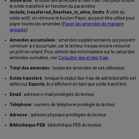
Solde actif
: le solde des amendes et des frais. Ceci peut inclure
et
le solde transféré en fonction du paramètre
retournés
include_transferred_finesfees_in_alma_limits
. À côté du
Marquer
solde actif, on retrouve le bouton Payer, qui peut être utilisé pour
un
payer toutes les amendes (
Payer les amendes de manière
exemplaire
groupée
).
comme
perdu
Amendes accumulées :
amendes supplémentaires qui peuvent
continuer à s'accumuler, car le lecteur n'a pas encore retourné
Marquer
un prêt en retard. Pour obtenir des informations sur le calcul des
un
amendes cumulées, voir
Consulter des et des frais
.
exemplaire
comme
Total des amendes :
toutes les amendes de cet utilisateur.
trouvé
Marquer
Solde transféré
: lorsque le statut des frais de administratifs est
un
défini sur
Exporté
, ils s'affichent en tant que solde transféré.
exemplaire
Email
: adresse e-mail privilégiée du lecteur.
comme
étant
Téléphone
: numéro de téléphone privilégié du lecteur.
en
contestation
Adresse
: adresse physique privilégiée du lecteur.
Gérer
Bibliothèque PEB
: bibliothèque PEB du lecteur.
les
prêts
perdus