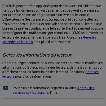
les
Des frais peuvent être appliqués pour des services en bibliothèque
demandes
(tels que la numérisation) ou des amendes peuvent être exigées,
Consulter
par exemple en cas de dégradation d'un livre par le lecteur.
le
L'Opérateur/le Gestionnaire du bureau de prêt peut consulter les
titre
frais/amendes du lecteur et recevoir des paiements du lecteur si le
d'une
bureau de prêt est configuré de telle sorte. Il est également possible
demande
de configurer des notifications par e-mail et/ou SMS pour avertir les
dans
lecteurs de leurs amendes et de leurs frais. Consultez
Gérer les
les
amendes et les frais
pour plus d'informations.
résultats
de
Gérer les informations du lecteur
recherche
Chercher
L'opérateur/gestionnaire du bureau de prêt peut voir et modifier les
sur
informations du lecteur, inscrire des lecteurs, définir les champs qui
la
s'affichent dans les formulaires des lecteurs. Consultez
Gérer les
page
lecteurs
pour plus d'informations.
Demandes
Filtrer
des
Pour plus d'informations, regardez la vidéo
Aperçu des
demandes
services aux lecteurs
. (2:41 min)
Type
Statut