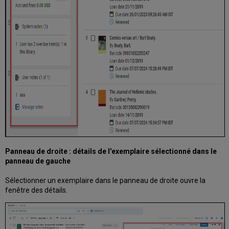
et
les
frais
Gérer
les
informations
du
lecteur
Travailler
avec
des
réseaux
de
services
aux
Panneau de droite : détails de l'exemplaire sélectionné dans le
usagers
panneau de gauche
Voir
les
Sélectionner un exemplaire dans le panneau de droite ouvre la
activités
fenêtre des détails.
du
réseau
de
services