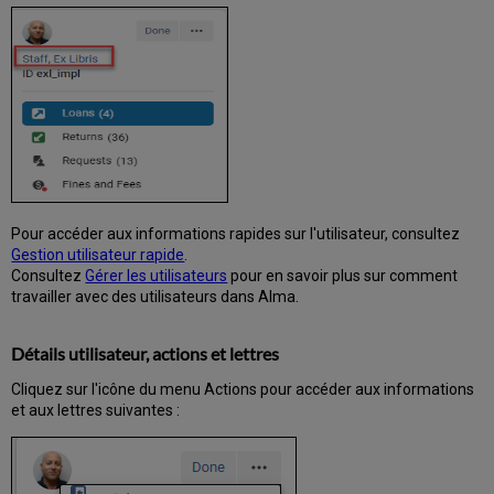
notices
Gérer
les
lecteurs
Sélectionner
un
lecteur
Modifier
les
informations
Pour accéder aux informations rapides sur l'utilisateur, consultez
du
Gestion utilisateur rapide
.
lecteur
Consultez
Gérer les utilisateurs
pour en savoir plus sur comment
Inscrire
travailler avec des utilisateurs dans Alma.
et
importer
des
Détails utilisateur, actions et lettres
lecteurs
Cliquez sur l'icône du menu Actions pour accéder aux informations
Inscrire
et aux lettres suivantes :
de
nouveaux
lecteurs
Inscrire