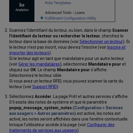
différents
affichages
de
la
page
Services
Scannez l'identifiant du lecteur, ou bien, dans le champ
Scanner
aux
l'identifiant du lecteur ou rechercher le lecteur
, cherchez le
lecteurs
lecteur dans la base de données (voir
Sélectionner un lecteur
). Si
Activer
le lecteur n'est pas inscrit, vous devrez l'inscrire (voir
Inscrire et
les
importer des lecteurs
).
alertes
Si le lecteur agit en tant que mandataire pour un autre lecteur
sonores
(voir
Gérer les mandataires
), sélectionnez
Mandataire pour
et
en
cliquez sur
OK
. Le champ
Mandataire pour
s'affiche.
cas
Sélectionnez le lecteur cible.
de
Si vous avez un lecteur RFID, vous pouvez scanner la carte du
blocage
lecteur (voir
Support RFID
).
Exporter
Sélectionnez
Accéder
. La page Prêt et autres services s'affiche.
des
S’il existe des notes de système et que le paramètre
notices
popup_message_system_notes
(
Configuration > Services
de
aux usagers > Autres paramètres)
est activé, les notes est
la
activé, les notes seront affichées dans une fenêtre contextuelle
page
lorsque l’utilisateur accède à la page (voir
Configurer des
Services
traitements de services aux usagers
).
aux