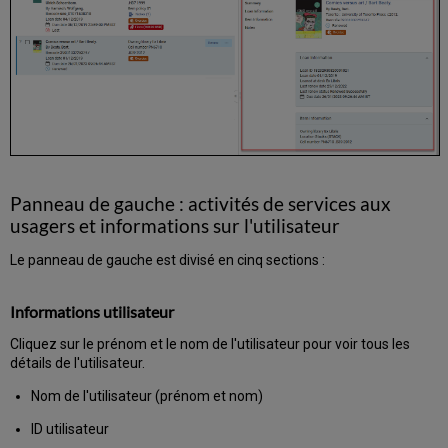
aux
usagers
Scanner
des
exemplaires
venant
d'autres
institutions
Détacher
du
Panneau de gauche : activités de services aux
compte
usagers et informations sur l'utilisateur
de
réseau
Le panneau de gauche est divisé en cinq sections :
social
Configurer
le
Informations utilisateur
délai
d'expiration
Cliquez sur le prénom et le nom de l'utilisateur pour voir tous les
de
détails de l'utilisateur.
la
Nom de l'utilisateur (prénom et nom)
page
Exporter
ID utilisateur
des