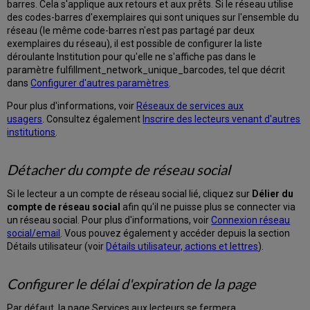
les
barres. Cela s'applique aux retours et aux prêts. Si le réseau utilise
frais
des codes-barres d'exemplaires qui sont uniques sur l'ensemble du
réseau (le même code-barres n'est pas partagé par deux
Accéder
exemplaires du réseau), il est possible de configurer la liste
à
déroulante Institution pour qu'elle ne s'affiche pas dans le
la
paramètre fulfillment_network_unique_barcodes, tel que décrit
page
dans
Configurer d'autres paramètres
.
Amendes
et
Pour plus d'informations, voir
Réseaux de services aux
frais
usagers
. Consultez également
Inscrire des lecteurs venant d'autres
Consulter
institutions
.
des
amendes
Détacher du compte de réseau social
et
des
frais
Si le lecteur a un compte de réseau social lié, cliquez sur
Délier du
compte de réseau social
afin qu'il ne puisse plus se connecter via
Consulter
un réseau social. Pour plus d'informations, voir
Connexion réseau
les
social/email
. Vous pouvez également y accéder depuis la section
amendes
Détails utilisateur (voir
Détails utilisateur, actions et lettres
).
et
frais
d'un
Configurer le délai d'expiration de la page
lecteur.
Chercher
Par défaut, la page Services aux lecteurs se fermera