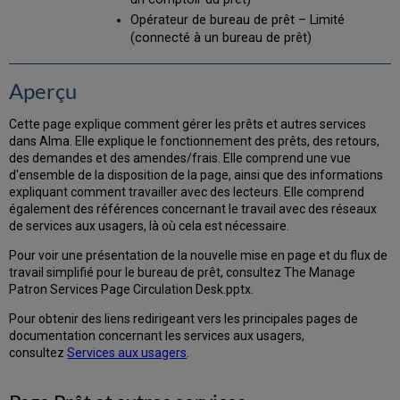
page
Opérateur de bureau de prêt – Limité
Prêt
(connecté à un bureau de prêt)
et
autres
services
Aperçu
Panneau
de
Cette page explique comment gérer les prêts et autres services
gauche :
dans Alma. Elle explique le fonctionnement des prêts, des retours,
activités
des demandes et des amendes/frais. Elle comprend une vue
de
d'ensemble de la disposition de la page, ainsi que des informations
services
expliquant comment travailler avec des lecteurs. Elle comprend
aux
également des références concernant le travail avec des réseaux
usagers
de services aux usagers, là où cela est nécessaire.
et
Pour voir une présentation de la nouvelle mise en page et du flux de
informations
travail simplifié pour le bureau de prêt, consultez The Manage
sur
Patron Services Page Circulation Desk.pptx.
l'utilisateur
Informations
Pour obtenir des liens redirigeant vers les principales pages de
utilisateur
documentation concernant les services aux usagers,
Détails
consultez
Services aux usagers
.
utilisateur,
actions