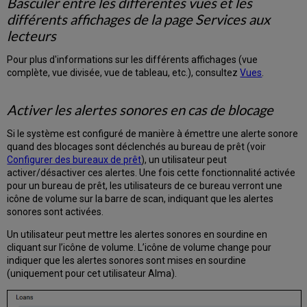
Basculer entre les différentes vues et les
exemplaires
différents affichages de la page Services aux
dans
lecteurs
les
réseaux
Pour plus d'informations sur les différents affichages (vue
de
complète, vue divisée, vue de tableau, etc.), consultez
Vues
.
services
aux
usagers
Activer les alertes sonores en cas de blocage
Créer
des
Si le système est configuré de manière à émettre une alerte sonore
traitements
quand des blocages sont déclenchés au bureau de prêt (voir
internes
Configurer des bureaux de prêt
), un utilisateur peut
à
activer/désactiver ces alertes. Une fois cette fonctionnalité activée
partir
pour un bureau de prêt, les utilisateurs de ce bureau verront une
d'exemplaires
icône de volume sur la barre de scan, indiquant que les alertes
retournés
sonores sont activées.
Consulter
Un utilisateur peut mettre les alertes sonores en sourdine en
les
cliquant sur l’icône de volume. L’icône de volume change pour
retours
indiquer que les alertes sonores sont mises en sourdine
d'un
(uniquement pour cet utilisateur Alma).
lecteur
Consulter