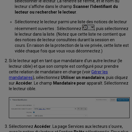
sélectionner le lecteur. La fenêtre se ferme, et le nom du
spécifiques
lecteur s'affiche dans le champ
Scanner l'identifiant du
Annuler
lecteur ou rechercher le lecteur
.
des
amendes
Sélectionnez le lecteur parmi une liste des notices de lecteur
et
récemment ouvertes : Sélectionnez
, puis sélectionnez
des
le lecteur dans la liste. (Notez que cette liste ne contient que
frais
des notices de lecteur consultées durant la session en
de
cours. En raison de la protection de la vie privée, cette liste est
manière
vidée chaque fois que vous vous déconnectez.)
groupée
Contester
Si le lecteur agit en tant que mandataire d'un autre lecteur (le
des
lecteur cible) et que son compte est configuré pour prendre
amendes
cette relation de mandataire en charge (voir
Gérer les
et
mandataires
), sélectionnez
Utiliser un mandataire
, puis cliquez
des
sur
Accéder
. Le champ
Mandataire pour
apparaît. Sélectionnez
frais
le lecteur cible.
Lier
des
amendes
et
des
frais
Sélectionnez
Accéder
. La page Services aux lecteurs s'ouvre,
à
avec la notice du lecteur et l'option
Prêts
sélectionnée. Pour plus