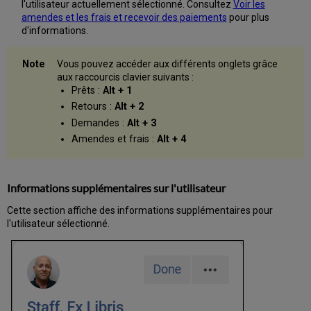
l'utilisateur actuellement sélectionné. Consultez
Voir les
file
amendes et les frais et recevoir des paiements
pour plus
d'attente
d'informations.
des
demandes
pour
Vous pouvez accéder aux différents onglets grâce
un
aux raccourcis clavier suivants :
exemplaire
Prêts :
Alt + 1
Voir
Retours :
Alt + 2
les
Demandes :
Alt + 3
règles
Amendes et frais :
Alt + 4
des
prêts
Options
d'affichage
Informations supplémentaires sur l'utilisateur
pour
les
Cette section affiche des informations supplémentaires pour
prêts
l'utilisateur sélectionné.
Exporter
des
prêts
Travailler
des
prêts