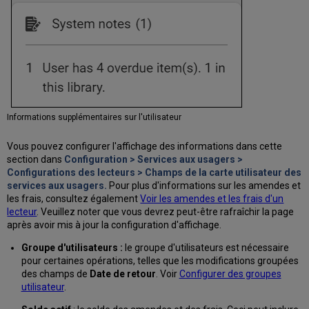
processus
de
prêt
Créer
des
traitements
internes
pour
les
Informations supplémentaires sur l'utilisateur
prêts
Renouveler
Vous pouvez configurer l'affichage des informations dans cette
des
section dans
Configuration > Services aux usagers >
prêts
Configurations des lecteurs > Champs de la carte utilisateur des
Prêter
services aux usagers.
Pour plus d'informations sur les amendes et
à
les frais, consultez également
Voir les amendes et les frais d'un
nouveau
lecteur
. Veuillez noter que vous devrez peut-être rafraîchir la page
des
après avoir mis à jour la configuration d'affichage.
exemplaires
Travailler
Groupe d'utilisateurs :
le groupe d'utilisateurs est nécessaire
avec
pour certaines opérations, telles que les modifications groupées
des
des champs de
Date de retour
. Voir
Configurer des groupes
prêts
utilisateur
.
perdus