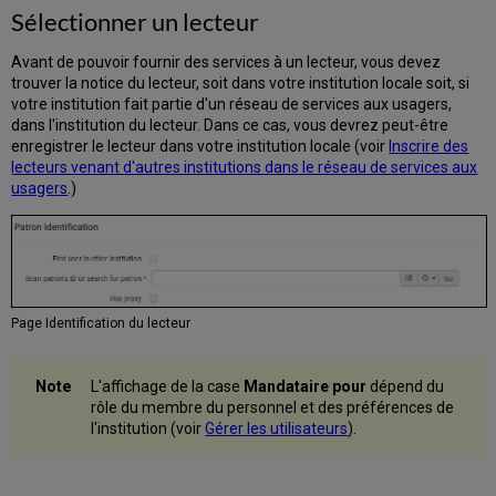
d'affichage
Sélectionner un lecteur
des
amendes
Avant de pouvoir fournir des services à un lecteur, vous devez
Exporter
trouver la notice du lecteur, soit dans votre institution locale soit, si
des
votre institution fait partie d'un réseau de services aux usagers,
amendes
dans l'institution du lecteur. Dans ce cas, vous devrez peut-être
enregistrer le lecteur dans votre institution locale (voir
Inscrire des
Ajouter
lecteurs venant d'autres institutions dans le réseau de services aux
des
usagers
.)
amendes
et
des
frais
Payer
les
amendes
Page Identification du lecteur
et
frais
L'affichage de la case
Mandataire pour
dépend du
Payer
rôle du membre du personnel et des préférences de
des
l'institution (voir
Gérer les utilisateurs
).
amendes
et
des