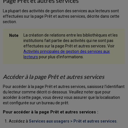
Page Prêt et autres services
et
lettres
La plupart des activités de gestion des services aux lecteurs sont
Activités
effectuées sur la page Prêt et autres services, décrite dans cette
de
section.
services
aux
usagers
La création de relations entre les bibliothèques et les
institutions fait partie des activités qui ne sont pas
Informations
effectuées sur la page Prêt et autres services. Voir
supplémentaires
Activités principales de gestion des services aux
sur
lecteurs
pour plus d'informations.
l'utilisateur
Notes
utilisateur
et
Accéder à la page Prêt et autres services
Notes
de
Pour accéder à la page Prêt et autres services, saisissez l'identifiant
système
du lecteur comme décrit ci-dessous. Veuillez noter que pour
Panneau
accéder à cette page, vous devez vous assurer que la localisation
de
est configurée sur un bureau de prêt.
droite :
Pour accéder à la page Prêt et autres services :
détails
de
Accédez à
Services aux usagers > Prêt et autres services
.
l'exemplaire