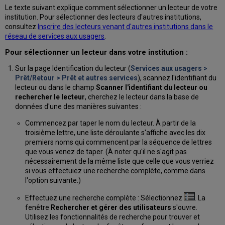
frais
Le texte suivant explique comment sélectionner un lecteur de votre
spécifiques
institution. Pour sélectionner des lecteurs d'autres institutions,
Payer
consultez
Inscrire des lecteurs venant d'autres institutions dans le
des
réseau de services aux usagers
.
amendes
et
Pour sélectionner un lecteur dans votre institution :
des
Sur la page Identification du lecteur (
Services aux usagers >
frais
Prêt/Retour > Prêt et autres services
), scannez l'identifiant du
de
lecteur ou dans le champ
Scanner l'identifiant du lecteur ou
manière
rechercher le lecteur
, cherchez le lecteur dans la base de
groupée.
données d'une des manières suivantes :
Annuler
des
Commencez par taper le nom du lecteur. À partir de la
amendes
troisième lettre, une liste déroulante s'affiche avec les dix
et
premiers noms qui commencent par la séquence de lettres
des
que vous venez de taper. (À noter qu'il ne s'agit pas
frais
nécessairement de la même liste que celle que vous verriez
Annuler
si vous effectuiez une recherche complète, comme dans
des
l'option suivante.)
amendes
Effectuez une recherche complète : Sélectionnez
. La
et
fenêtre
Rechercher et gérer des utilisateurs
s'ouvre.
des
Utilisez les fonctionnalités de recherche pour trouver et
frais