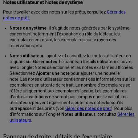
Notes utilisateur et Notes de système
Supprimer
des
Pour travailler avec des notes sur les prêts, consultez
Gérer des
prêts
notes de prêt
.
Actions
Notes de système
: il s'agit de notes générées par le système,
groupées
concernant notamment l'expiration du rôle du lecteur, les
pour
exemplaires en retard, les exemplaires sur le rayon des
les
réservations, etc.
prêts
Retourner
Notes utilisateur
: ajoutez et consultez les notes utilisateur en
des
cliquant sur
Gérer notes
. Le panneau Détails utilisateur s'ouvre,
prêts
avec l'onglet Notes sélectionné et les notes existantes affichées.
Gérer
Sélectionnez
Ajouter une note
pour ajouter une nouvelle
les
note. Les notes d'utilisateur contiennent des informations sur les
retours
exemplaires en attente de retrait. Le nombre d'exemplaires se
réfère uniquement aux exemplaires locaux. Les exemplaires
Accéder
d'autres institutions ne seront pas compris dans le calcul. Les
à
utilisateurs peuvent également ajouter des notes lorsqu'ils
la
outrepassent des prêts (voir
Gérer des notes de prêt
). Pour plus
page
d'informations sur l'onglet
Notes utilisateur
, consultez
Gérer les
Retours
utilisateurs
.
pour
un
lecteur
Panneau de droite : détails de l'exemplaire