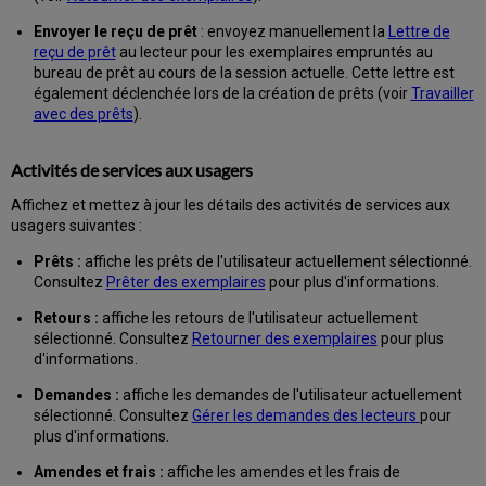
Voir
Envoyer le reçu de prêt
: envoyez manuellement la
Lettre de
les
reçu de prêt
au lecteur pour les exemplaires empruntés au
informations
bureau de prêt au cours de la session actuelle. Cette lettre est
de
également déclenchée lors de la création de prêts (voir
Travailler
prêt
avec des prêts
).
Chercher
des
Activités de services aux usagers
prêts
Filtrer
Affichez et mettez à jour les détails des activités de services aux
les
usagers suivantes :
prêts
Prêts :
affiche les prêts de l'utilisateur actuellement sélectionné.
Trier
Consultez
Prêter des exemplaires
pour plus d'informations.
les
prêts
Retours :
affiche les retours de l'utilisateur actuellement
Consulter
sélectionné. Consultez
Retourner des exemplaires
pour plus
l'historique
d'informations.
d'un
prêt
Demandes :
affiche les demandes de l'utilisateur actuellement
spécifique
sélectionné. Consultez
Gérer les demandes des lecteurs
pour
plus d'informations.
Comment
consulter
Amendes et frais :
affiche les amendes et les frais de
la