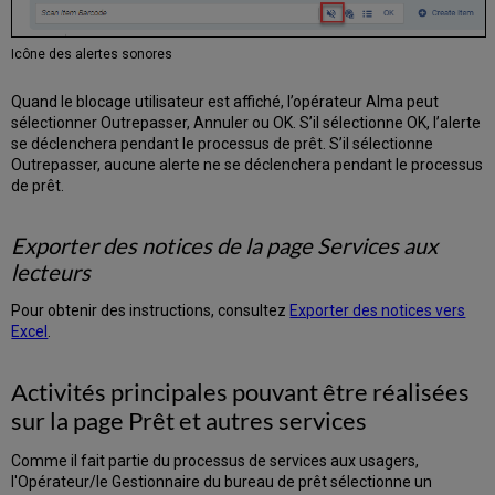
les
informations
de
Icône des alertes sonores
retour
Chercher
Quand le blocage utilisateur est affiché, l’opérateur Alma peut
des
sélectionner Outrepasser, Annuler ou OK. S’il sélectionne OK, l’alerte
retours
se déclenchera pendant le processus de prêt. S’il sélectionne
Filtrer
Outrepasser, aucune alerte ne se déclenchera pendant le processus
l'affichage
de prêt.
des
exemplaires
retournés
Exporter des notices de la page Services aux
Trier
lecteurs
l'affichage
des
Pour obtenir des instructions, consultez
Exporter des notices vers
exemplaires
Excel
.
retournés
Badges
Activités principales pouvant être réalisées
fournissant
sur la page Prêt et autres services
des
informations
supplémentaires
Comme il fait partie du processus de services aux usagers,
sur
l'Opérateur/le Gestionnaire du bureau de prêt sélectionne un