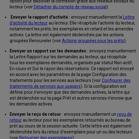
option pour dissocier la connexion grâce aux réseaux sociaux du
Renouveler
lecteur (voir
Détacher du compte de réseau social
).
le
rôle
Envoyer le rapport d'activité :
envoyez manuellement la
Lettre
du
d'activité du lecteur
au lecteur. Elle récapitule l'activité du lecteur,
lecteur
notamment les prêts, les exemplaires en retard et les amendes
Configurer
actives. La lettre est également déclenchée par les actions
les
groupées Renouveler (voir
Actions groupées pour les prêts
).
informations
Envoyer un rapport sur les demandes :
d'un
envoyez manuellement
la Lettre Rapport sur les demandes au lecteur, qui récapitule
lecteur
tous les exemplaires demandés, organisés par statut Non actif,
Gérer
En cours et Sur le rayon des réservations. Ce rapport est envoyé
les
en accord avec les paramètres de la page Configuration des
prêts
traitements pour les services aux lecteurs (voir
Configurer des
Accéder
traitements de services aux usagers
). Si la configuration est
à
définie pour n’envoyer que des demandes actives, la lettre qui
la
est déclenchée sur la page Prêt et autres services n’envoie que
page
les demandes actives.
Prêts
Envoyer le reçu de retour
: envoyez manuellement un
reçu de
Voir
retour
au lecteur pour les exemplaires retournés au bureau de
les
prêt au cours de la session actuelle. Cette lettre est également
prêts
déclenchée lors du retour d'exemplaire pour un ou des lecteurs
d'un
(voir
Retourner des exemplaires
).
lecteur