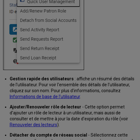
des
lecteurs
venant
d'autres
institutions
dans
le
réseau
de
services
aux
usagers
Importer
Gestion rapide des utilisateurs
: affiche un résumé des détails
des
de l'utilisateur. Pour voir l'ensemble des détails de l'utilisateur,
lecteurs
cliquez sur son nom. Pour plus d'informations, consultez
à
Informations de base de l'utilisateur
.
partir
d'un
Ajouter/Renouveler rôle de lecteur
- Cette option permet
système
d'ajouter un rôle de lecteur à un utilisateur, mais aussi de
de
consulter et de mettre à jour la date d'expiration du rôle (voir
gestion
Renouveler des lecteurs
).
des
Détacher du compte de réseau social
- Sélectionnez cette
étudiants