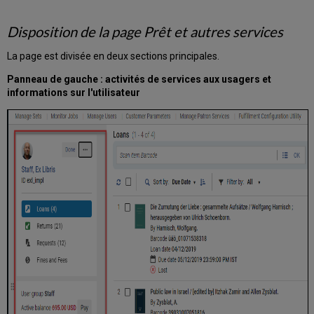
lecteurs
Activités
Disposition de la page Prêt et autres services
principales
pouvant
La page est divisée en deux sections principales.
être
Panneau de gauche : activités de services aux usagers et
réalisées
informations sur l'utilisateur
sur
la
page
Prêt
et
autres
services
Gérer
les
prêts
Gérer
les
demandes
Gérer
les
amendes