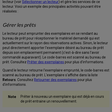
les
lecteur (voir
Sélectionner un lecteur
) et gère les services de ce
exemplaires
lecteur. Voici un exemple des principales activités pouvant être
retournés
réalisées :
Consulter
l'historique
Gérer les prêts
de
prêt
Le lecteur peut emprunter des exemplaires en se rendant au
d'un
bureau de prêt pour réceptionner le matériel demandé qui est
lecteur
actuellement sur le rayon des réservations actives. Sinon, le lecteur
dans
peut directement apporter l'exemplaire désiré au bureau de prêt
l'onglet
depuis son emplacement permanent (c'est-à-dire sans l'avoir
Retours
commandé auparavant). Le code-barres est scanné au bureau de
Options
prêt. Consultez
Prêter des exemplaires
pour plus d'informations
.
d'affichage
pour
Quand le lecteur retourne l'exemplaire emprunté, le code-barres est
les
scanné au bureau de prêt. L'exemplaire s'affiche dans la liste
retours
Retours
. Consultez
Retourner des exemplaires
pour plus
Exporter
d'informations.
des
retours
Prêter à nouveau un exemplaire qui est déjà en cours
Gérer
de prêt entraine un renouvellement.
les
demandes