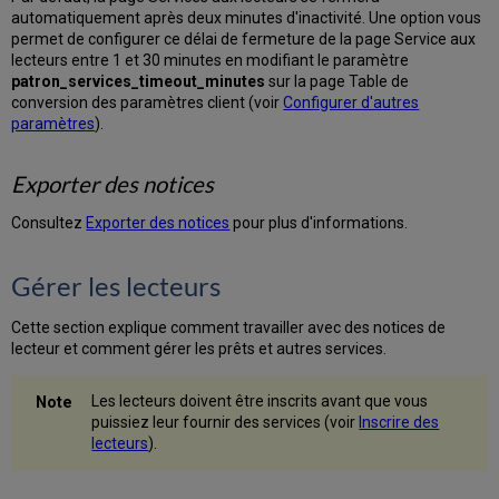
les
automatiquement après deux minutes d'inactivité. Une option vous
amendes
permet de configurer ce délai de fermeture de la page Service aux
et
lecteurs entre 1 et 30 minutes en modifiant le paramètre
frais
patron_services_timeout_minutes
sur la page Table de
d'un
conversion des paramètres client (voir
Configurer d'autres
lecteur
paramètres
).
Trier
les
Exporter des notices
amendes
et
Consultez
Exporter des notices
pour plus d'informations.
les
frais
d'un
Gérer les lecteurs
lecteur
Filtrer
Cette section explique comment travailler avec des notices de
les
lecteur et comment gérer les prêts et autres services.
amendes
et
Les lecteurs doivent être inscrits avant que vous
les
puissiez leur fournir des services (voir
Inscrire des
frais
lecteurs
).
du
lecteur
Options