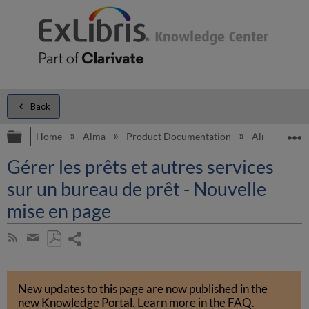
Back
Expand/collapse global hierarchy
E
Home
Alma
Product Documentation
Alma Online 
Gérer les prêts et autres services
sur un bureau de prêt - Nouvelle
mise en page
Share
Subscribe
by
page
Save
Share
RSS
as
by
PDF
New updates to this page are now published in the
email
new Knowledge Portal
.
Learn more in the
FAQ
.