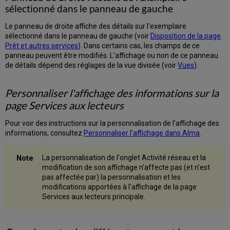
spécifique
sélectionné dans le panneau de gauche
Retourner
des
Le panneau de droite affiche des détails sur l'exemplaire
exemplaires
sélectionné dans le panneau de gauche (voir
Disposition de la page
Prêt et autres services
). Dans certains cas, les champs de ce
Retourner
panneau peuvent être modifiés. L'affichage ou non de ce panneau
un
de détails dépend des réglages de la vue divisée (voir
Vues
).
exemplaire
pour
un
Personnaliser l'affichage des informations sur la
lecteur
page Services aux lecteurs
spécifique
Retourner
Pour voir des instructions sur la personnalisation de l'affichage des
plusieurs
informations, consultez
Personnaliser l'affichage dans Alma
.
exemplaires
Retourner
La personnalisation de l'onglet Activité réseau et la
des
modification de son affichage n'affecte pas (et n'est
exemplaires
pas affectée par) la personnalisation et les
pour
modifications apportées à l'affichage de la page
les
Services aux lecteurs principale.
demandes
PEB
Retourner
des