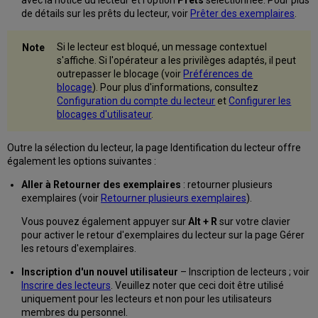
des
de détails sur les prêts du lecteur, voir
Prêter des exemplaires
.
exemplaires
Enregistrer
manuellement
Si le lecteur est bloqué, un message contextuel
des
s'affiche. Si l'opérateur a les privilèges adaptés, il peut
paiements
outrepasser le blocage (voir
Préférences de
en
blocage
). Pour plus d'informations, consultez
ligne
Configuration du compte du lecteur
et
Configurer les
blocages d'utilisateur
.
Envoyer
des
notifications
Outre la sélection du lecteur, la page Identification du lecteur offre
au
également les options suivantes :
lecteur
concernant
Aller à Retourner des exemplaires
: retourner plusieurs
les
exemplaires (voir
Retourner plusieurs exemplaires
).
amendes
Vous pouvez également appuyer sur
Alt + R
sur votre clavier
et
pour activer le retour d'exemplaires du lecteur sur la page Gérer
frais
les retours d'exemplaires.
Problèmes
connus
Inscription d'un nouvel utilisateur
– Inscription de lecteurs ; voir
Inscrire des lecteurs
. Veuillez noter que ceci doit être utilisé
uniquement pour les lecteurs et non pour les utilisateurs
membres du personnel.