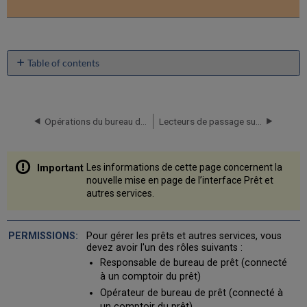
Table of contents
Aperçu
Page
Prêt
Opérations du bureau de prêt
Lecteurs de passage sur un réseau INN-Reach
et
autres
services
Les informations de cette page concernent la
Accéder
nouvelle mise en page de l’interface Prêt et
à
autres services.
la
page
Prêt
et
Pour gérer les prêts et autres services, vous
devez avoir l'un des rôles suivants :
autres
services
Responsable de bureau de prêt (connecté
à un comptoir du prêt)
Disposition
de
Opérateur de bureau de prêt (connecté à
la
un comptoir du prêt)