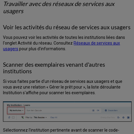
Travailler avec des réseaux de services aux
Étape
usagers
de
l'avancement
Effacer
Voir les activités du réseau de services aux usagers
tous
les
Vous pouvez voir les activités de toutes les institutions liées dans
filtres
l'onglet Activité du réseau. Consultez
Réseaux de services aux
Trier
usagers
pour plus d'informations.
les
demandes
Scanner des exemplaires venant d'autres
Options
d'affichage
institutions
pour
les
Si vous faites partie d'un réseau de services aux usagers et que
demandes
vous avez une relation « Gérer le prêt pour », la liste déroulante
Institution s'affiche pour scanner les exemplaires.
Exporter
des
demandes
Gérer
les
amendes
et
Sélectionnez l'institution pertinente avant de scanner le code-