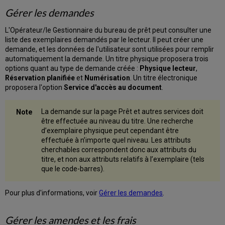
d'un
Gérer les demandes
lecteur
Accéder
L'Opérateur/le Gestionnaire du bureau de prêt peut consulter une
à
liste des exemplaires demandés par le lecteur. Il peut créer une
la
demande, et les données de l'utilisateur sont utilisées pour remplir
page
automatiquement la demande. Un titre physique proposera trois
Demandes
options quant au type de demande créée :
Physique lecteur
,
Demander
Réservation planifiée
et
Numérisation
. Un titre électronique
des
proposera l'option
Service d'accès au document
.
exemplaires
Modifier
La demande sur la page Prêt et autres services doit
les
être effectuée au niveau du titre. Une recherche
demandes
d’exemplaire physique peut cependant être
Annuler
effectuée à n’importe quel niveau. Les attributs
des
cherchables correspondent donc aux attributs du
demandes
titre, et non aux attributs relatifs à l’exemplaire (tels
Mettre
que le code-barres).
à
jour
Pour plus d'informations, voir
Gérer les demandes
.
la
date
d'expiration
Gérer les amendes et les frais
pour