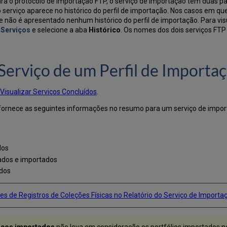
ra o protocolo de importação FTP, o serviço de importação tem duas par
 serviço aparece no histórico do perfil de importação. Nos casos em q
e não é apresentado nenhum histórico do perfil de importação. Para vis
 Serviços
e selecione a aba
Histórico
. Os nomes dos dois serviços FTP
 Serviço de um Perfil de Importa
Visualizar Serviços Concluídos
.
) fornece as seguintes informações no resumo para um serviço de impor
dos
ssados e importados
ados
s de Registros de Coleções Físicas no Relatório do Serviço de Importa