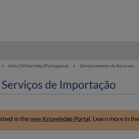
hy
Alma Online Help (Portuguese)
Gerenciamento de Recursos
r Serviços de Importação
shed in the
new Knowledge Portal
.
Learn more in th