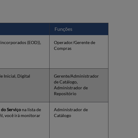
ao
Controle
de
Versão
em
Funções
um
Relatório
 incorporados (EOD)),
Operador/Gerente de
de
Compras
Serviço
Outros
Motivos
para
Registros
 Inicial, Digital
Gerente/Administrador
não
de Catálogo,
Importados
Administrador de
Detalhes
Repositório
do
Relatório
 do Serviço
na lista de
Administrador de
de
il, você irá monitorar
Catálogo
Registros
de
Coleções
Físicas