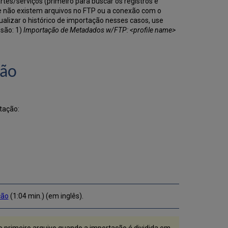
tes/serviços (primeiro para buscar os registros e
ue não existem arquivos no FTP ou a conexão com o
ualizar o histórico de importação nesses casos, use
 são: 1)
Importação de Metadados w/FTP: <profile name>
ção
tação:
ção
(1:04 min.) (em inglês).