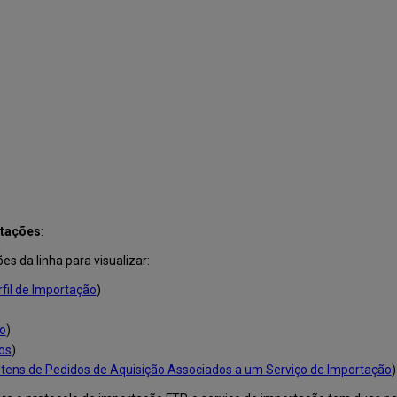
rtações
:
s da linha para visualizar:
rfil de Importação
)
ão
)
os
)
 Itens de Pedidos de Aquisição Associados a um Serviço de Importação
)