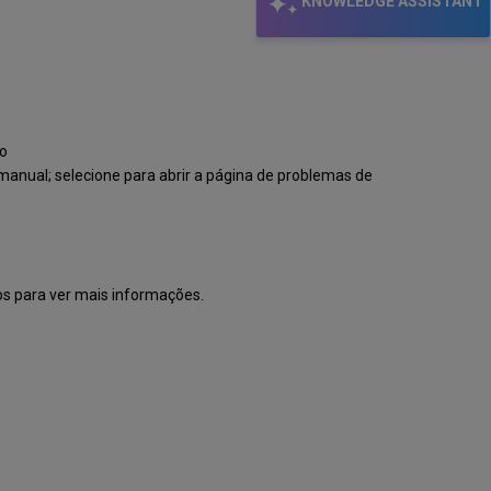
do
KNOWLEDGE ASSISTANT
Sistema
to
nual; selecione para abrir a página de problemas de
os para ver mais informações.