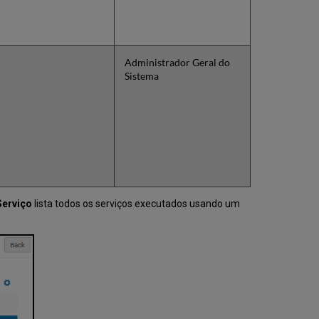
Visualizar
Detalhes
do
Arquivo
Administrador Geral do
Fazer
Sistema
Download
de
Registros
Não
Importados
Executar
Novamente
Falha
ao
Serviço
lista todos os serviços executados usando um
Executar
após
chamar
a
NZ
Visualizar
Eventos
do