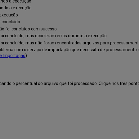
dando a execução
iando a execução
 execução
 concluído
ção foi concluído com sucesso
foi concluído, mas ocorreram erros durante a execução
 foi concluído, mas não foram encontrados arquivos para processamen
oblema com o serviço de importação que necessita de processamento ma
e Importação
).
ando o percentual do arquivo que foi processado. Clique nos três pont