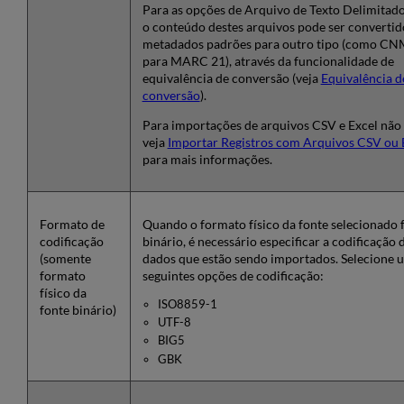
Para as opções de Arquivo de Texto Delimitado
o conteúdo destes arquivos pode ser convertid
metadados padrões para outro tipo (como 
para MARC 21), através da funcionalidade de
equivalência de conversão (veja
Equivalência d
conversão
).
Para importações de arquivos CSV e Excel não d
veja
Importar Registros com Arquivos CSV ou 
para mais informações.
Formato de
Quando o formato físico da fonte selecionado 
codificação
binário, é necessário especificar a codificação 
(somente
dados que estão sendo importados. Selecione 
formato
seguintes opções de codificação:
físico da
ISO8859-1
fonte binário)
UTF-8
BIG5
GBK