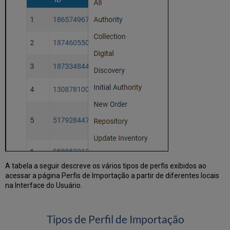
Métodos
de
Equivalência
de
Autoridades
Processar
Redirecionamento
de
Registro
Criar/Editar
um
Perfil
de
Importação:
Configurar
Marcações
para
A tabela a seguir descreve os vários tipos de perfis exibidos ao
Gerenciamento
acessar a página Perfis de Importação a partir de diferentes locais
na Interface do Usuário.
Criar/Editar
um
Perfil
de
Tipos de Perfil de Importação
Importação: