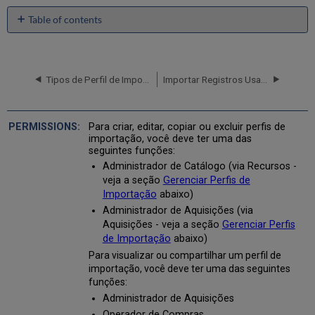
Table of contents
Gerenciar
Perfis
de
Importação
Tipos de Perfil de Importação
Importar Registros Usando um Perfil de Importação
A
Página
de
Para criar, editar, copiar ou excluir perfis de
Perfis
importação, você deve ter uma das
seguintes funções:
de
Importação
Administrador de Catálogo (via Recursos -
veja a seção
Gerenciar Perfis de
Tipos
Importação
abaixo)
de
Perfis
Administrador de Aquisições (via
de
Aquisições - veja a seção
Gerenciar Perfis
Importação
de Importação
abaixo)
Abas
Para visualizar ou compartilhar um perfil de
da
importação, você deve ter uma das seguintes
Página
funções:
Perfis
Administrador de Aquisições
de
Operador de Compras