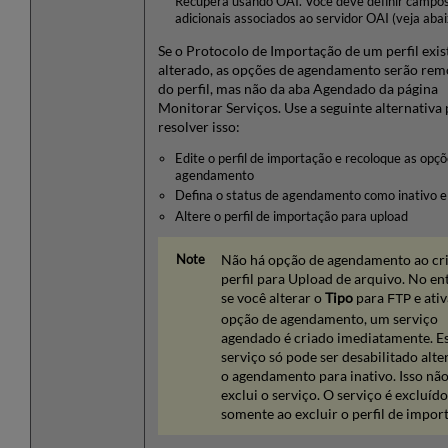
Recupera usando OAI. Você deve definir campo
adicionais associados ao servidor OAI (veja abai
Se o Protocolo de Importação de um perfil exis
alterado, as opções de agendamento serão rem
do perfil, mas não da aba Agendado da página
Monitorar Serviços. Use a seguinte alternativa 
resolver isso:
Edite o perfil de importação e recoloque as opç
agendamento
Defina o status de agendamento como inativo e
Altere o perfil de importação para upload
Não há opção de agendamento ao cr
perfil para Upload de arquivo. No en
se você alterar o
Tipo
para
e ativ
FTP
opção de agendamento, um serviço
agendado é criado imediatamente. E
serviço só pode ser desabilitado alt
o agendamento para inativo. Isso nã
exclui o serviço. O serviço é excluído
somente ao excluir o perfil de impor