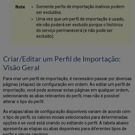
KORMARC
Somente perfis de importação inativos podem
Exemplo
ser excluídos.
de
Uma vez que um perfil de importação é usado,
Uso:
ele não poderá ser excluído porque o histórico
Criar
do serviço permanecerá (e não pode ser
Múltiplos
excluído).
Itens
em
Múltiplas
Bibliotecas/Localizações
Criar/Editar um Perfil de Importação:
Exemplo
Visão Geral
da
Opção
Para criar um perfil de importação, é necessário passar por diversas
1: Todos
páginas (etapas) de configuração em ordem. Ao editar um perfil de
os
importação, você pode acessar estas páginas em qualquer ordem,
subcampos
selecionando as abas relevantes do perfil, mas não é possível
fazem
alterar o tipo do perfil.
parte
de
As etapas/abas de configuração disponíveis variam de acordo com
um
o tipo de perfil, os valores iniciais selecionados para determinadas
único
opções e se você está criando ou editando o perfil. A tabela abaixo
campo
apresenta as etapas ou abas disponíveis para diferentes tipos de
de
perfis e alguns cenários.