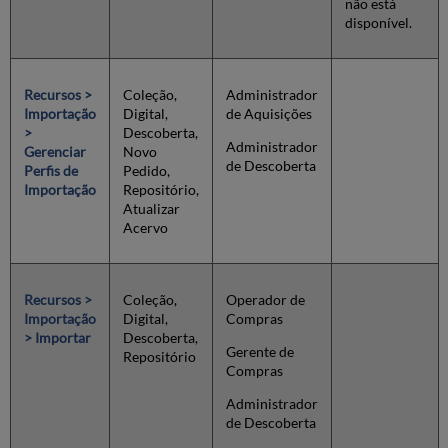
não está
de
disponível.
Acervo
Importação
de
Recursos >
Coleção,
Administrador
Coleções
Importação
Digital,
de Aquisições
em
>
Descoberta,
Lote
Administrador
Gerenciar
Novo
Criar/Editar
de Descoberta
Perfis de
Pedido,
um
Importação
Repositório,
Perfil
Atualizar
de
Acervo
Importação:
Informações
do
Item
Recursos >
Coleção,
Operador de
de
Importação
Digital,
Compras
Pedido
> Importar
Descoberta,
de
Gerente de
Repositório
Aquisição
Compras
Mapeamento
Administrador
de
de Descoberta
Campos