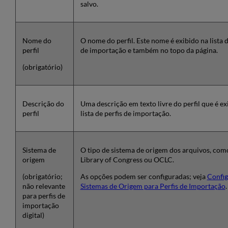
salvo.
Nome do
O nome do perfil. Este nome é exibido na lista d
perfil
de importação e também no topo da página.
(obrigatório)
Descrição do
Uma descrição em texto livre do perfil que é ex
perfil
lista de perfis de importação.
Sistema de
O tipo de sistema de origem dos arquivos, com
origem
Library of Congress ou OCLC.
(obrigatório;
As opções podem ser configuradas; veja
Config
não relevante
Sistemas de Origem para Perfis de Importação
.
para perfis de
importação
digital)