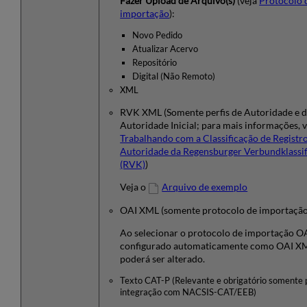
Fazer Upload de Arquivo(s)
(veja
Protocolo 
importação
):
Novo Pedido
Atualizar Acervo
Repositório
Digital (Não Remoto)
XML
RVK XML (Somente perfis de Autoridade e 
Autoridade Inicial; para mais informações, v
Trabalhando com a Classificação de Registr
Autoridade da Regensburger Verbundklassif
(RVK)
)
Veja o
Arquivo de exemplo
OAI XML (somente protocolo de importaçã
Ao selecionar o protocolo de importação OAI
configurado automaticamente como OAI XM
poderá ser alterado.
Texto CAT-P (Relevante e obrigatório somente 
integração com NACSIS-CAT/EEB)