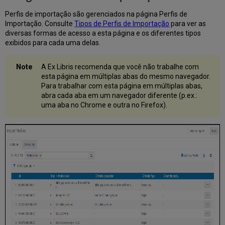
Validação
Perfis de importação são gerenciados na página Perfis de
Criar/Editar
Importação. Consulte
Tipos de Perfis de Importação
para ver as
um
diversas formas de acesso a esta página e os diferentes tipos
Perfil
exibidos para cada uma delas.
de
Importação:
Perfil
A Ex Libris recomenda que você não trabalhe com
de
esta página em múltiplas abas do mesmo navegador.
Equivalência
Para trabalhar com esta página em múltiplas abas,
abra cada aba em um navegador diferente (p.ex.:
Métodos
uma aba no Chrome e outra no Firefox).
de
Equivalência
-
Explicações
e
Exemplos
Comparação
Entre
os
Métodos
de
Equivalência
de