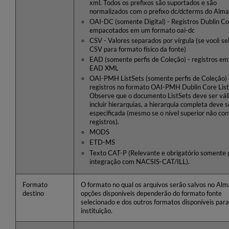
xml. Todos os prefixos são suportados e são
normalizados com o prefixo dc/dcterms do Alma
OAI-DC (somente Digital) - Registros Dublin C
empacotados em um formato oai-dc
CSV - Valores separados por vírgula (se você se
CSV para formato físico da fonte)
EAD (somente perfis de Coleção) - registros e
EAD XML
OAI-PMH ListSets (somente perfis de Coleção) 
registros no formato OAI-PMH Dublin Core List
Observe que o documento ListSets deve ser váli
incluir hierarquias, a hierarquia completa deve s
especificada (mesmo se o nível superior não con
registros).
MODS
ETD-MS
Texto CAT-P (Relevante e obrigatório somente 
integração com NACSIS-CAT/ILL).
Formato
O formato no qual os arquivos serão salvos no Alm
destino
opções disponíveis dependerão do formato fonte
selecionado e dos outros formatos disponíveis para
instituição.