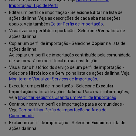
e/ou
Importação: Tipo de Perfil
.
Misto
Editar um perfil de importação - Selecione
Editar
na lista de
Criar
ações da linha. Veja as descrições de cada aba nas seções
um
abaixo: Veja também
Editar Perfis de Importação
.
Perfil
Visualizar um perfil de importação - Selecione
Ver
na lista de
de
ações da linha.
Importação:
Copiar um perfil de importação - Selecione
Copiar
na lista de
Exemplos
ações da linha.
de
Ao copiar um perfil de importação contribuído pela comunidade,
Uso
ele se tornará um perfil local da sua instituição.
Exemplo
Visualizar o histórico do serviço de um perfil de importação -
de
Selecione
Histórico do Serviço
na lista de ações da linha. Veja
Uso:
Monitorar e Visualizar Serviços de Importação
.
Criar
Executar um perfil de importação - Selecione
Executar
um
Importação
na lista de ações da linha. Para mais informações,
Perfil
veja
Importar Registros Usando um Perfil de Importação
.
UNIMARC
Contribuir com um perfil de importação para a comunidade -
Exemplo
Veja
Compartilhar Perfis de Importação na Área da
de
Comunidade
.
Uso:
Criar
Excluir um perfil de importação - Selecione
Excluir
na lista de
um
ações da linha.
Perfil