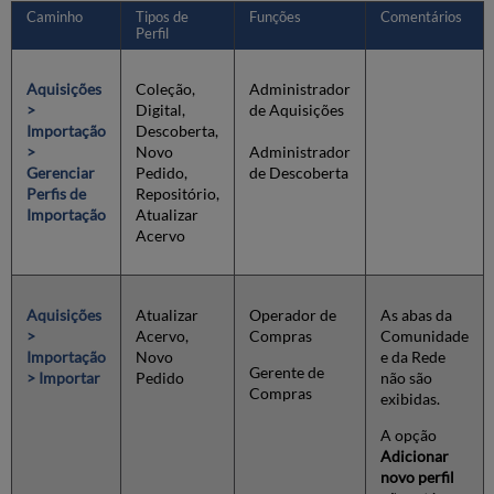
Informações
Caminho
Tipos de
Funções
Comentários
de
Perfil
Acervo
Criar/Editar
Aquisições
Coleção,
Administrador
um
>
Digital,
de Aquisições
Perfil
Importação
Descoberta,
de
>
Novo
Administrador
Importação
Gerenciar
Pedido,
de Descoberta
Digital:
Perfis de
Repositório,
Informações
Importação
Atualizar
de
Acervo
Acervo
Atribuição
de
Aquisições
Atualizar
Operador de
As abas da
Coleção
>
Acervo,
Compras
Comunidade
Criar/Editar
Importação
Novo
e da Rede
um
Gerente de
> Importar
Pedido
não são
Perfil
Compras
exibidas.
de
Importação
A opção
de
Adicionar
Coleção:
novo perfil
Informações