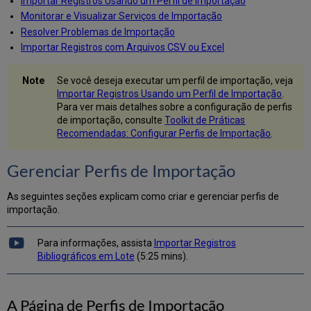
Importar Registros Usando um Perfil de Importação
Criar/Editar
Monitorar e Visualizar Serviços de Importação
um
Resolver Problemas de Importação
Perfil
de
Importar Registros com Arquivos CSV ou Excel
Importação:
Informações
Se você deseja executar um perfil de importação, veja
Gerais
Importar Registros Usando um Perfil de Importação
.
do
Para ver mais detalhes sobre a configuração de perfis
Perfil
de importação, consulte
Toolkit de Práticas
Testar
Recomendadas: Configurar Perfis de Importação
.
Fluxo
do
Gerenciar Perfis de Importação
Protocolo
de
As seguintes seções explicam como criar e gerenciar perfis de
Importação
importação.
OAI
Criar/Editar
um
Para informações, assista
Importar Registros
Perfil
Bibliográficos em Lote
(5:25 mins).
de
Importação:
Normalização
A Página de Perfis de Importação
e