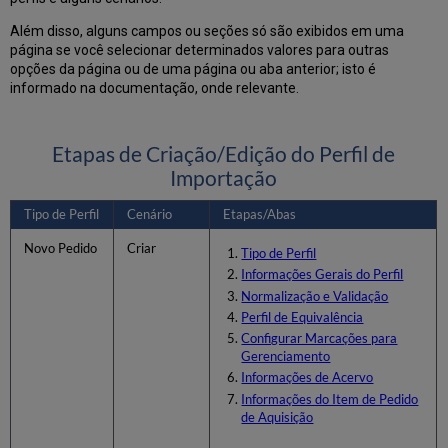
dados
Além disso, alguns campos ou seções só são exibidos em uma
Exemplo
página se você selecionar determinados valores para outras
da
opções da página ou de uma página ou aba anterior; isto é
Opção
informado na documentação, onde relevante.
2: Biblioteca
e
localização
fazem
Etapas de Criação/Edição do Perfil de
parte
Importação
de
um
Tipo de Perfil
Cenário
Etapas/Abas
campo
de
Novo Pedido
Criar
Tipo de Perfil
dados,
Informações Gerais do Perfil
e
Normalização e Validação
subcampos
Perfil de Equivalência
de
item
Configurar Marcações para
Gerenciamento
fazem
parte
Informações de Acervo
de
Informações do Item de Pedido
outro.
de Aquisição
Exemplo