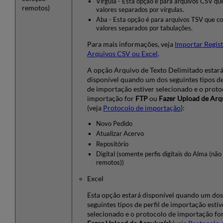
Vírgula - Esta opção é para arquivos CSV q
remotos)
valores separados por vírgulas.
Aba - Esta opção é para arquivos TSV que c
valores separados por tabulações.
Para mais informações, veja
Importar Regis
Arquivos CSV ou Excel
.
A opção Arquivo de Texto Delimitado estar
disponível quando um dos seguintes tipos de
de importação estiver selecionado e o proto
importação for
FTP
ou
Fazer Upload de Arq
(veja
Protocolo de importação
):
Novo Pedido
Atualizar Acervo
Repositório
Digital (somente perfis digitais do Alma (não
remotos))
Excel
Esta opção estará disponível quando um do
seguintes tipos de perfil de importação estiv
selecionado e o protocolo de importação fo