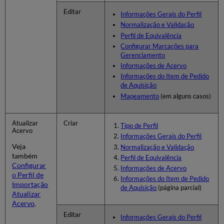
de
Editar
Uso
Informações Gerais do Perfil
Editar
Normalização e Validação
Perfis
Perfil de Equivalência
de
Configurar Marcações para
Importação
Gerenciamento
Compartilhar
Informações de Acervo
Perfis
Informações do Item de Pedido
de
de Aquisição
Importação
Mapeamento
(em alguns casos)
na
Área
da
Atualizar
Criar
Tipo de Perfil
Acervo
Comunidade
Informações Gerais do Perfil
Veja
Normalização e Validação
também
Perfil de Equivalência
Configurar
Informações de Acervo
o Perfil de
Informações do Item de Pedido
Importação
de Aquisição
(página parcial)
Atualizar
Acervo
.
Editar
Informações Gerais do Perfil