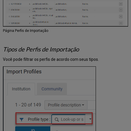
035
(Identificador
de
Outro
Sistema)
Página Perfis de Importação
e
de
Identificador
Tipos de Perfis de Importação
Único
da
Você pode filtrar os perfis de acordo com seus tipos.
OCLC
Processamento
Automático
de
Múltiplas
Equivalências
Durante
Importação
para
Identificadores
Cancelados/Inválidos
no
035.