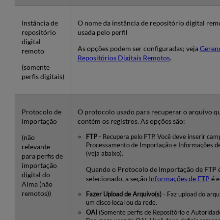
Instância de
O nome da instância de repositório digital rem
repositório
usada pelo perfil
digital
As opções podem ser configuradas; veja
Gerenc
remoto
Repositórios Digitais Remotos
.
(somente
perfis digitais)
Protocolo de
O protocolo usado para recuperar o arquivo q
importação
contém os registros. As opções são:
(não
FTP
- Recupera pelo FTP. Você deve inserir cam
Processamento de Importação e Informações d
relevante
(veja abaixo).
para perfis de
importação
Quando o Protocolo de Importação de FTP 
digital do
selecionado, a seção
Informações de FTP
é e
Alma (não
remotos))
Fazer Upload de Arquivo(s)
- Faz upload do arqu
um disco local ou da rede.
OAI
(Somente perfis de Repositório e Autoridade