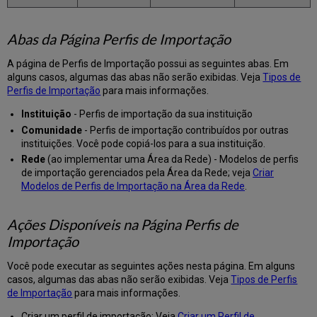
de
Dados
de
Abas da Página Perfis de Importação
Pedido
Incorporados
A página de Perfis de Importação possui as seguintes abas. Em
(EOD)
alguns casos, algumas das abas não serão exibidas. Veja
Tipos de
Configurar
Perfis de Importação
para mais informações.
o
Perfil
Instituição
- Perfis de importação da sua instituição
de
Comunidade
- Perfis de importação contribuídos por outras
Importação
instituições. Você pode copiá-los para a sua instituição.
Atualizar
Rede
(ao implementar uma Área da Rede) - Modelos de perfis
Acervo
de importação gerenciados pela Área da Rede; veja
Criar
Operações
Modelos de Perfis de Importação na Área da Rede
.
de
Acervo:
Ações Disponíveis na Página Perfis de
Físico
e/ou
Importação
Misto
Você pode executar as seguintes ações nesta página. Em alguns
Operações
casos, algumas das abas não serão exibidas. Veja
Tipos de Perfis
de
de Importação
para mais informações.
Acervo:
Eletrônico
Criar um perfil de importação: Veja
Criar um Perfil de