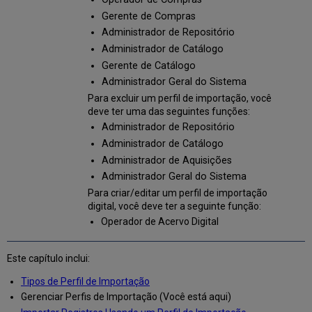
Importação
Gerente de Compras
Ações
Administrador de Repositório
Disponíveis
na
Administrador de Catálogo
Página
Gerente de Catálogo
Perfis
Administrador Geral do Sistema
de
Para excluir um perfil de importação, você
Importação
deve ter uma das seguintes funções:
Criar/Editar
Administrador de Repositório
um
Perfil
Administrador de Catálogo
de
Administrador de Aquisições
Importação:
Administrador Geral do Sistema
Visão
Para criar/editar um perfil de importação
Geral
digital, você deve ter a seguinte função:
Criar
Operador de Acervo Digital
um
Perfil
de
Este capítulo inclui:
Importação:
Tipo
Tipos de Perfil de Importação
de
Gerenciar Perfis de Importação (Você está aqui)
Perfil