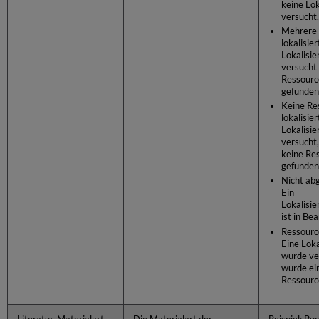
keine Lok
versucht.
Mehrere 
lokalisier
Lokalisi
versucht
Ressourc
gefunden
Keine Re
lokalisier
Lokalisi
versucht
keine Re
gefunden
Nicht ab
Ein
Lokalisi
ist in Be
Ressource
Eine Loka
wurde ve
wurde ei
Ressourc