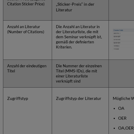
„Sticker-Preis“ in der
Citation Sticker Price)
Literatur
Anzahl an Literatur
Die Anzahl an Literatur in
(Number of Citations)
der Literaturliste, die mit
dem Seminar verknüpft ist,
gemäß der definierten
Kriterien.
Anzahl der eindeutigen
Die Nummer der einzelnen
Titel
Titel (MMS-IDs), die mit
einer Literaturliste
verknüpft sind
Zugriffstyp
Zugriffstyp der Literatur
Mögliche W
OA
OER
OA,OER