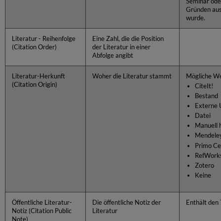
Seminar ode
Gründen aus
wurde.
Literatur - Reihenfolge
Eine Zahl, die die Position
(Citation Order)
der Literatur in einer
Abfolge angibt
Literatur-Herkunft
Woher die Literatur stammt
Mögliche We
(Citation Origin)
CiteIt!
Bestand
Externe 
Datei
Manuell 
Mendele
Primo Ce
RefWork
Zotero
Keine
Öffentliche Literatur-
Die öffentliche Notiz der
Enthält den 
Notiz (Citation Public
Literatur
Note)