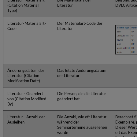
Literatur-Materialart
Die Materialart der
Beispiel: Bu
(Citation Material
Literatur
DVD, Artike
Type)
Literatur-Materialart-
Der Materialart-Code der
Code
Literatur
Änderungsdatum der
Das letzte Änderungsdatum
Literatur (Citation
der Literatur
Modification Date)
Literatur - Geändert
Die Person, die die Literatur
von (Citation Modified
geändert hat
By)
Literatur - Anzahl der
Die Anzahl, wie oft Literatur
Berechnet f
Ausleihen
während der
Exemplare, p
Seminartermine ausgeliehen
Dieser Wert 
wurde
oft das Exem