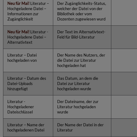
Neu für Mai!
Literatur –
Der Zugänglichkeits-Status,
Hochgeladene Datei –
welcher der Datei von der
Informationen zur
Bibliothek oder vom
Zugänglichkeit
Dozenten zugewiesen wurd
Neu für Mai!
Literatur -
Der Text im Alternativtext-
Hochgeladene Datei –
Feld für Bild-Literatur
Alternativtext
Literatur – Datei
Der Name des Nutzers, der
hochgeladen von
die Datei zur Literatur
hochgeladen hat
Literatur – Datum des
Das Datum, an dem die
Datei-Uploads
Datei zur Literatur
hinzugefügt
hochgeladen wurde
Literatur -
Der Dateiname, der zur
Hochgeladener
Literatur hochgeladen
Dateischlüssel
wurde
Literatur – Name der
Der Name der Datei in der
hochgeladenen Datei
Literatur