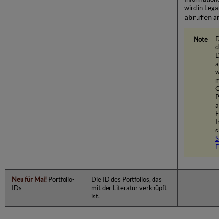
wird in Lega
abrufen
an
D
d
D
a
w
m
Q
P
a
F
I
s
S
E
Neu für Mai!
Portfolio-
Die ID des Portfolios, das
IDs
mit der Literatur verknüpft
ist.