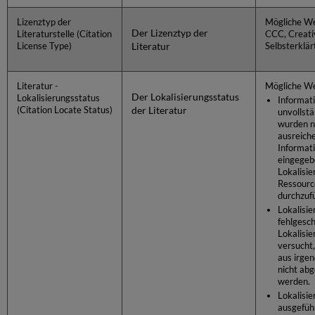
Lizenztyp der
Mögliche We
Der Lizenztyp der
Literaturstelle (Citation
CCC, Creat
Literatur
License Type)
Selbsterklär
Literatur -
Mögliche We
Der Lokalisierungsstatus
Lokalisierungsstatus
Informat
der Literatur
(Citation Locate Status)
unvollstä
wurden n
ausreich
Informat
eingegeb
Lokalisie
Ressourc
durchzuf
Lokalisie
fehlgesch
Lokalisi
versucht
aus irge
nicht ab
werden.
Lokalisie
ausgefüh