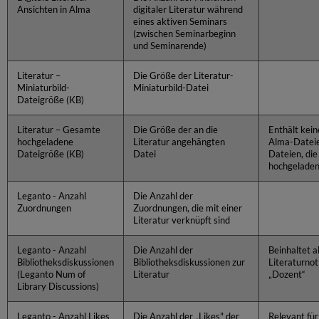
Ansichten in Alma
digitaler Literatur während
eines aktiven Seminars
(zwischen Seminarbeginn
und Seminarende)
Literatur –
Die Größe der Literatur-
Miniaturbild-
Miniaturbild-Datei
Dateigröße (KB)
Literatur – Gesamte
Die Größe der an die
Enthält kein
hochgeladene
Literatur angehängten
Alma-Dateie
Dateigröße (KB)
Datei
Dateien, die 
hochgelade
Leganto - Anzahl
Die Anzahl der
Zuordnungen
Zuordnungen, die mit einer
Literatur verknüpft sind
Leganto - Anzahl
Die Anzahl der
Beinhaltet a
Bibliotheksdiskussionen
Bibliotheksdiskussionen zur
Literaturnot
(Leganto Num of
Literatur
„Dozent“
Library Discussions)
Leganto - Anzahl Likes
Die Anzahl der „Likes" der
Relevant für