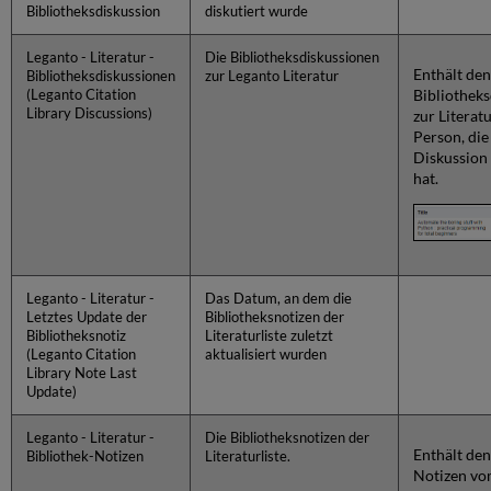
Bibliotheksdiskussion
diskutiert wurde
Leganto - Literatur -
Die Bibliotheksdiskussionen
Enthält den
Bibliotheksdiskussionen
zur Leganto Literatur
Bibliothek
(Leganto Citation
Library Discussions)
zur Literat
Person, die
Diskussion
hat.
Leganto - Literatur -
Das Datum, an dem die
Letztes Update der
Bibliotheksnotizen der
Bibliotheksnotiz
Literaturliste zuletzt
(Leganto Citation
aktualisiert wurden
Library Note Last
Update)
Leganto - Literatur -
Die Bibliotheksnotizen der
Enthält den
Bibliothek-Notizen
Literaturliste.
Notizen vo