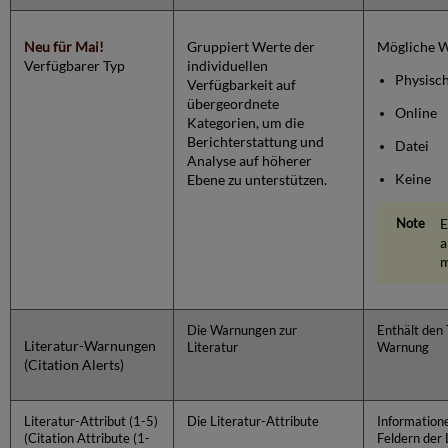
Neu für Mai!
Gruppiert Werte der
Mögliche W
Verfügbarer Typ
individuellen
Physisc
Verfügbarkeit auf
übergeordnete
Online
Kategorien, um die
Berichterstattung und
Datei
Analyse auf höherer
Keine
Ebene zu unterstützen.
E
a
m
Die Warnungen zur
Enthält den 
Literatur-Warnungen
Literatur
Warnung
(Citation Alerts)
Literatur-Attribut (1-5)
Die Literatur-Attribute
Information
(Citation Attribute (1-
Feldern der 