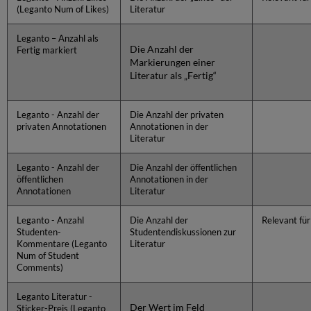
(Leganto Num of Likes)
Literatur
Leganto – Anzahl als
Die Anzahl der
Fertig markiert
Markierungen einer
Literatur als „Fertig“
Leganto - Anzahl der
Die Anzahl der privaten
privaten Annotationen
Annotationen in der
Literatur
Leganto - Anzahl der
Die Anzahl der öffentlichen
öffentlichen
Annotationen in der
Annotationen
Literatur
Leganto - Anzahl
Die Anzahl der
Relevant für
Studenten-
Studentendiskussionen zur
Kommentare (Leganto
Literatur
Num of Student
Comments)
Leganto Literatur -
Der Wert im Feld
Sticker-Preis (Leganto