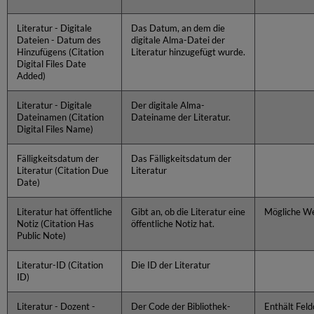
Literatur - Digitale
Das Datum, an dem die
Dateien - Datum des
digitale Alma-Datei der
Hinzufügens (Citation
Literatur hinzugefügt wurde.
Digital Files Date
Added)
Literatur - Digitale
Der digitale Alma-
Dateinamen (Citation
Dateiname der Literatur.
Digital Files Name)
Fälligkeitsdatum der
Das Fälligkeitsdatum der
Literatur (Citation Due
Literatur
Date)
Literatur hat öffentliche
Gibt an, ob die Literatur eine
Mögliche We
Notiz (Citation Has
öffentliche Notiz hat.
Public Note)
Literatur-ID (Citation
Die ID der Literatur
ID)
Literatur - Dozent -
Der Code der Bibliothek-
Enthält Fel