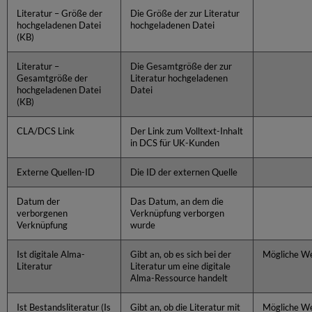
Literatur – Größe der
Die Größe der zur Literatur
hochgeladenen Datei
hochgeladenen Datei
(KB)
Literatur –
Die Gesamtgröße der zur
Gesamtgröße der
Literatur hochgeladenen
hochgeladenen Datei
Datei
(KB)
CLA/DCS Link
Der Link zum Volltext-Inhalt
in DCS für UK-Kunden
Externe Quellen-ID
Die ID der externen Quelle
Datum der
Das Datum, an dem die
verborgenen
Verknüpfung verborgen
Verknüpfung
wurde
Ist digitale Alma-
Gibt an, ob es sich bei der
Mögliche We
Literatur
Literatur um eine digitale
Alma-Ressource handelt
Ist Bestandsliteratur (Is
Gibt an, ob die Literatur mit
Mögliche We