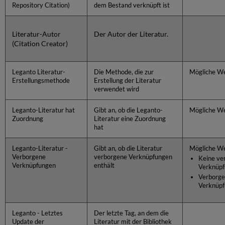
Repository Citation)
dem Bestand verknüpft ist
Literatur-Autor
Der Autor der Literatur.
(Citation Creator)
Leganto Literatur-
Die Methode, die zur
Mögliche We
Erstellungsmethode
Erstellung der Literatur
verwendet wird
Leganto-Literatur hat
Gibt an, ob die Leganto-
Mögliche Wer
Zuordnung
Literatur eine Zuordnung
hat
Leganto-Literatur -
Gibt an, ob die Literatur
Mögliche We
Verborgene
verborgene Verknüpfungen
Keine ve
Verknüpfungen
enthält
Verknüp
Verborg
Verknüpf
Leganto - Letztes
Der letzte Tag, an dem die
Update der
Literatur mit der Bibliothek