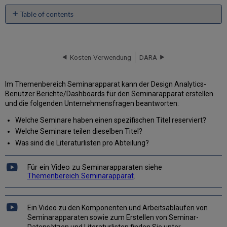
Table of contents
Feldbeschreibungen
Literaturliste
-
Kosten-Verwendung
DARA
Literatur
Literaturzitat-
Attribute
Im Themenbereich Seminarapparat kann der Design Analytics-
in
Benutzer Berichte/Dashboards für den Seminarapparat erstellen
Analytics-
und die folgenden Unternehmensfragen beantworten:
Berichten
Welche Seminare haben einen spezifischen Titel reserviert?
anzeigen
(Displaying
Welche Seminare teilen dieselben Titel?
Citation
Was sind die Literaturlisten pro Abteilung?
Attributes
in
Für ein Video zu Seminarapparaten siehe
Analytics
Themenbereich Seminarapparat
.
Reports)
Literaturliste
-
Ein Video zu den Komponenten und Arbeitsabläufen von
Literatur-
Seminarapparaten sowie zum Erstellen von Seminar-
Erstellungsdatum
Datensätzen und Literaturlisten finden Sie unter