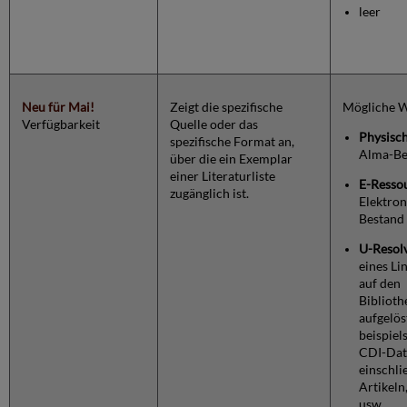
leer
Neu für Mai!
Zeigt die spezifische
Mögliche W
Verfügbarkeit
Quelle oder das
Physisc
spezifische Format an,
Alma-Be
über die ein Exemplar
einer Literaturliste
E-Resso
zugänglich ist.
Elektron
Bestand
U-Resol
eines Li
auf den
Biblioth
aufgelös
beispiel
CDI-Dat
einschli
Artikeln
usw.