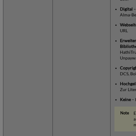
Digital
–
Alma-Be
Webseit
URL
Erweiter
Bibliot
HathiTru
Unpaywa
Copyrig
DCS, Bol
Hochgel
Zur Lite
Keine
– 
E
a
m