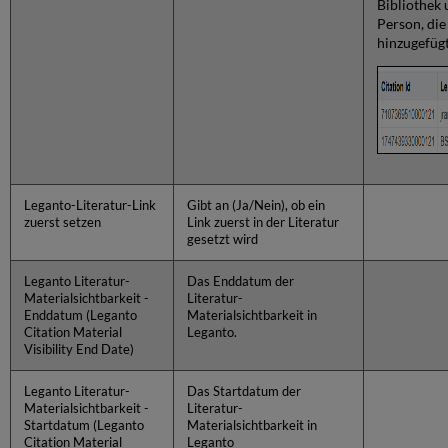
Bibliothek 
Person, die
hinzugefügt
Leganto-Literatur-Link
Gibt an (Ja/Nein), ob ein
zuerst setzen
Link zuerst in der Literatur
gesetzt wird
Leganto Literatur-
Das Enddatum der
Materialsichtbarkeit -
Literatur-
Enddatum (Leganto
Materialsichtbarkeit in
Citation Material
Leganto.
Visibility End Date)
Leganto Literatur-
Das Startdatum der
Materialsichtbarkeit -
Literatur-
Startdatum (Leganto
Materialsichtbarkeit in
Citation Material
Leganto