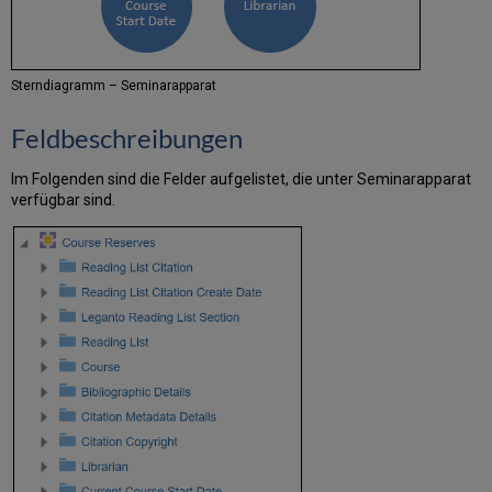
(Librarian)
Aktuelles
Seminar-
Startdatum
Sterndiagramm – Seminarapparat ​
(Current
Course
Feldbeschreibungen
Start
Date)
Im Folgenden sind die Felder aufgelistet, die unter Seminarapparat
Aktuelles
verfügbar sind.
Seminar
-
Enddatum
(Current
Course
End
Date)
Institution
Gemeinsame
Dimensionen
mit
anderen
Themenbereichen
(Shared