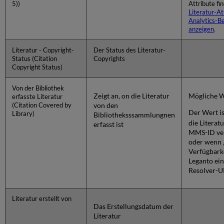
5))
Attribute fi
Literatur-At
Analytics-B
anzeigen
.
Literatur - Copyright-
Der Status des Literatur-
Status (Citation
Copyrights
Copyright Status)
Von der Bibliothek
Zeigt an, on die Literatur
Mögliche W
erfasste Literatur
von den
(Citation Covered by
Der Wert i
Library)
Bibliotheksssammlungnen
die Literatu
erfasst ist
MMS-ID ver
oder wenn 
Verfügbarke
Leganto ein
Resolver-U
Literatur erstellt von
Das Erstellungsdatum der
Literatur