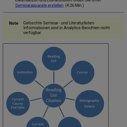
Leganto
Seminarapparate erstellen
. (4:26 Min.)
Literaturlisten-
Abschnitt
(Leganto
Gelöschte Seminar- und Literaturlisten-
Reading
Informationen sind in Analytics-Berichten nicht
List
verfügbar.
Section)
Literaturlisten
Seminare
Bibliographische
Details
Literatur
-
Metadaten-
Details
(Citation
Metadata
Details)
Literatur-
Copyright
(Citation
Copyright)
Bibliothekar