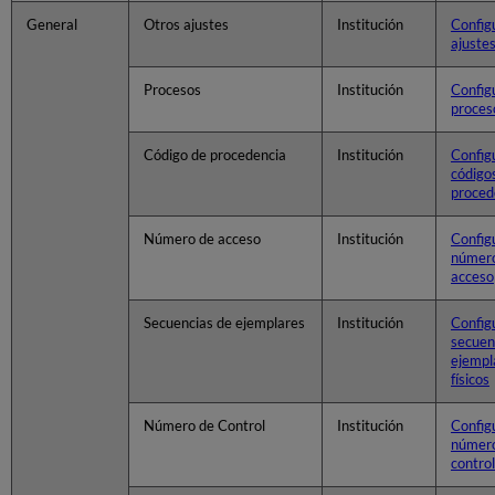
General
Otros ajustes
Institución
Config
ajuste
Procesos
Institución
Config
proces
Código de procedencia
Institución
Config
código
proced
Número de acceso
Institución
Config
númer
acceso
Secuencias de ejemplares
Institución
Config
secuen
ejempl
físicos
Número de Control
Institución
Config
númer
control