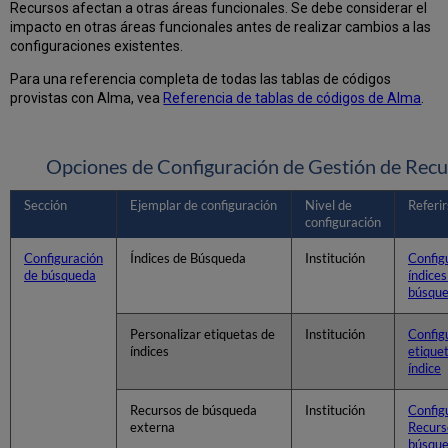
Recursos afectan a otras áreas funcionales. Se debe considerar el
impacto en otras áreas funcionales antes de realizar cambios a las
configuraciones existentes.
Para una referencia completa de todas las tablas de códigos
provistas con Alma, vea
Referencia de tablas de códigos de Alma
.
Opciones de Configuración de Gestión de Rec
Sección
Ejemplar de configuración
Nivel de
Referir
configuración
Configuración
Índices de Búsqueda
Institución
Config
de búsqueda
índices
búsqu
Personalizar etiquetas de
Institución
Config
índices
etique
índice
Recursos de búsqueda
Institución
Config
externa
Recurs
búsqu