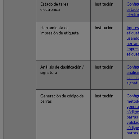
Estado de tarea
Institución
Config
electrónica
estado
electr
Herramienta de
Institución
Impres
impresión de etiqueta
etiquet
usando
herram
impres
etique
Análisis de clasificación /
Institución
Config
signatura
análisi
clasifi
signat
Generación de código de
Institución
Configu
barras
métod
genera
código
barras
validac
código
barras