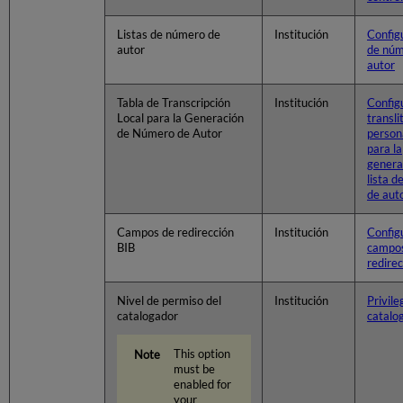
Listas de número de
Institución
Configu
autor
de núm
autor
Tabla de Transcripción
Institución
Config
Local para la Generación
transli
de Número de Autor
person
para la
genera
lista 
de aut
Campos de redirección
Institución
Config
BIB
campo
redire
Nivel de permiso del
Institución
Privile
catalogador
catalo
This option
must be
enabled for
your