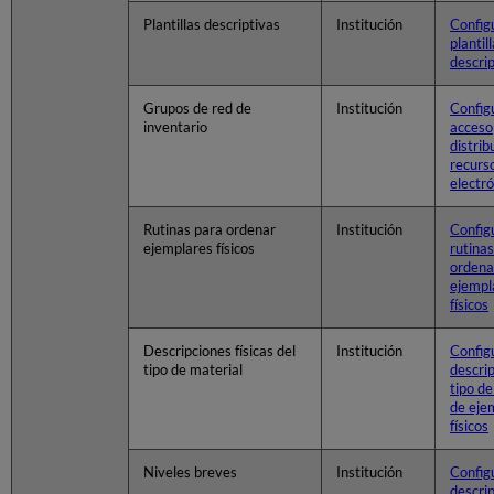
Plantillas descriptivas
Institución
Config
plantil
descri
Grupos de red de
Institución
Config
inventario
acceso
distrib
recurs
electr
Rutinas para ordenar
Institución
Config
ejemplares físicos
rutina
ordena
ejempl
físicos
Descripciones físicas del
Institución
Config
tipo de material
descrip
tipo de
de eje
físicos
Niveles breves
Institución
Config
descri