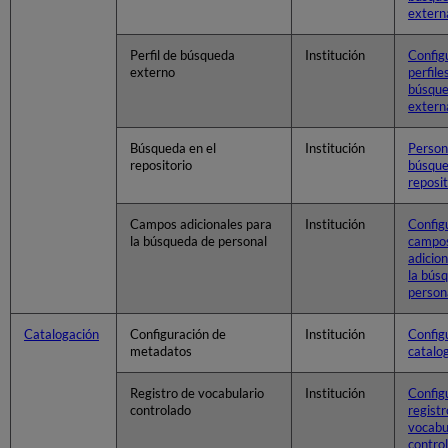
extern
Perfil de búsqueda
Institución
Config
externo
perfile
búsqu
extern
Búsqueda en el
Institución
Person
repositorio
búsque
reposit
Campos adicionales para
Institución
Config
la búsqueda de personal
campo
adicio
la bús
person
Catalogación
Configuración de
Institución
Config
metadatos
catalo
Registro de vocabulario
Institución
Config
controlado
registr
vocabu
contro