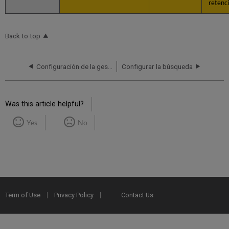
retenc
Back to top
Configuración de la gestión de recursos
Configurar la búsqueda
Was this article helpful?
Yes
No
Term of Use
Privacy Policy
Contact Us