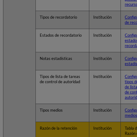
recurs
Tipos de recordatorio
Institución
Config
de rec
Estados de recordatorio
Institución
Config
estado
record
Notas estadísticas
Institución
Config
estadís
Tipos de lista de tareas
Institución
Config
de control de autoridad
tipos 
de list
de cont
autori
Tipos medios
Institución
Config
medio
Razón de la retención
Institución
Tabla 
Razón 