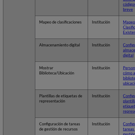
códigos
breve
Mapeo de clasificaciones
Institución
Mapeo
Clasifi
Existe
Almacenamiento digital
Institución
Config
almac
digital
Mostrar
Institución
Person
Biblioteca/Ubicación
cómo a
bibliot
ubicac
Plantillas de etiquetas de
Institución
Config
representación
plantil
etique
repres
Configuración de tareas
Institución
Config
de gestión de recursos
tareas 
gestió