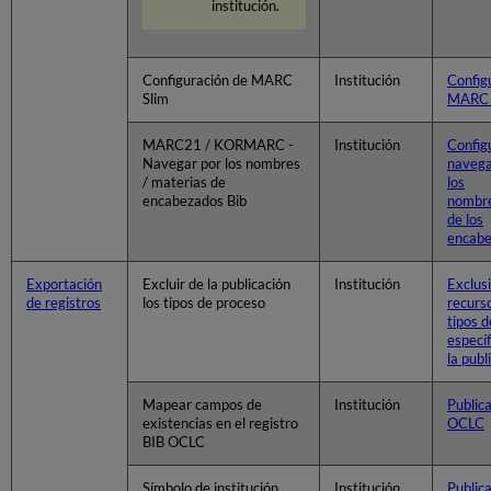
institución.
Configuración de MARC
Institución
Config
Slim
MARC 
MARC21 / KORMARC -
Institución
Configu
Navegar por los nombres
navega
/ materias de
los
encabezados Bib
nombre
de los
encabe
Exportación
Excluir de la publicación
Institución
Exclus
de registros
los tipos de proceso
recurs
tipos 
específ
la publ
Mapear campos de
Institución
Public
existencias en el registro
OCLC
BIB OCLC
Símbolo de institución
Institución
Public