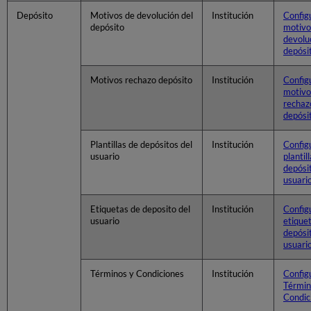
Depósito
Motivos de devolución del
Institución
Config
depósito
motivo
devolu
depósi
Motivos rechazo depósito
Institución
Config
motivo
rechaz
depósi
Plantillas de depósitos del
Institución
Config
usuario
plantil
depósi
usuari
Etiquetas de deposito del
Institución
Config
usuario
etique
depósi
usuari
Términos y Condiciones
Institución
Config
Términ
Condic