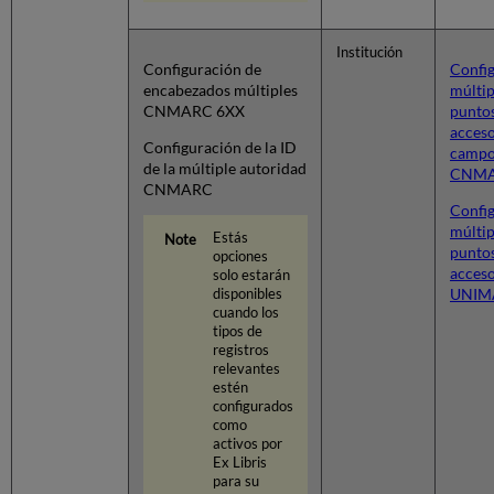
Institución
Configuración de
Confi
encabezados múltiples
múltip
CNMARC 6XX
punto
acceso
Configuración de la ID
campo
de la múltiple autoridad
CNMA
CNMARC
Confi
múltip
Estás
punto
opciones
acceso
solo estarán
UNIM
disponibles
cuando los
tipos de
registros
relevantes
estén
configurados
como
activos por
Ex Libris
para su