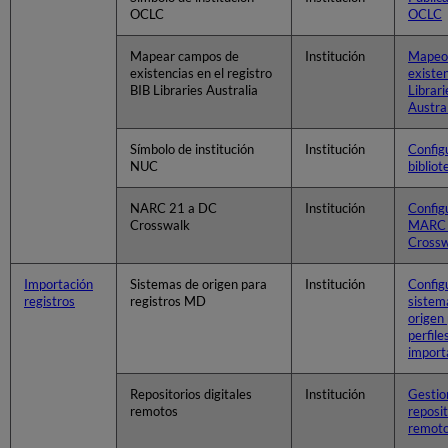
OCLC
OCLC
Mapear campos de
Institución
Mapeo
existencias en el registro
existe
BIB Libraries Australia
Librari
Austra
Símbolo de institución
Institución
Config
NUC
biblio
NARC 21 a DC
Institución
Config
Crosswalk
MARC 
Crossw
Importación
Sistemas de origen para
Institución
Config
registros
registros MD
sistem
origen
perfile
import
Repositorios digitales
Institución
Gestio
remotos
reposit
remoto