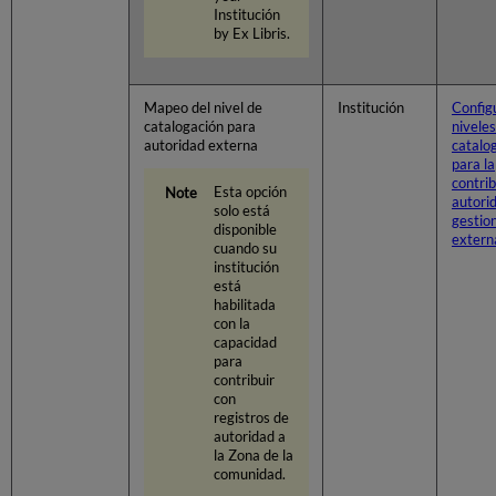
Institución
by Ex Libris.
Mapeo del nivel de
Institución
Config
catalogación para
niveles
autoridad externa
catalo
para la
contrib
Esta opción
autori
solo está
gestio
disponible
exter
cuando su
institución
está
habilitada
con la
capacidad
para
contribuir
con
registros de
autoridad a
la Zona de la
comunidad.