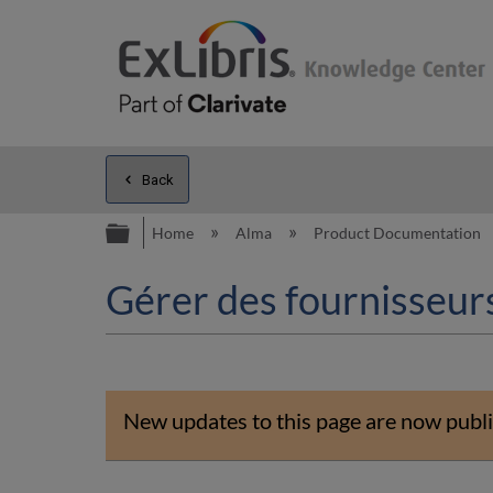
Back
Expand/collapse global hierarc
Home
Alma
Product Documentation
Gérer des fournisseur
New updates to this page are now publi