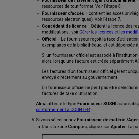
Fournisseur de matériel/Agent d'abonnement
–
ressources de tout format. Voir l'étape 6.
Fournisseur d'accès
– contient les accès privilé
ressources électroniques). Voir l'étape 7.
Concédant de licence
– Détient la licence des re
modifications ; voir
Gérer les licences et les modif
Officiel
– Le fournisseur reçoit la taxe d'utilisatio
exemplaires de la bibliothèque, et est dépensée à p
Si un fournisseur officiel est associé à l'instituti
alors, lorsqu'une facture est créée séparément 
Les factures d'un fournisseur officiel gèrent uniq
envoyé directement au gouvernement.
Un fournisseur officiel ne peut pas être sélection
factures de taxe d'utilisation.
Alma affecte le type
Fournisseur SUSHI
automatiqu
conformément à COUNTER
.
Si vous sélectionnez
Fournisseur de matériel/Age
Dans la zone
Comptes
, cliquez sur
Ajouter
. La p