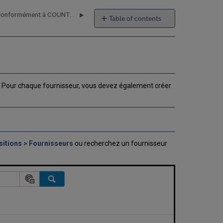
Gérer l'utilisation des données conformément à COUNTER
Table of contents
Ajouter
un
fournisseur
et
un
compte
. Pour chaque fournisseur, vous devez également créer
fournisseur
Comment
Alma
traite
les
paiements
sitions > Fournisseurs
ou recherchez un fournisseur
TVA
Modifier
les
informations
de
l'interface
fournisseur
Modifier