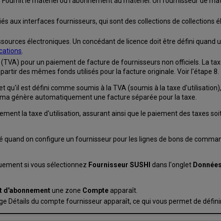
 Fournit le matériel ou l'abonnement au matériel. Un fournisseur de ma
giés aux interfaces fournisseurs, qui sont des collections de collections
ssources électroniques. Un concédant de licence doit être défini quand u
ications
.
n (TVA) pour un paiement de facture de fournisseurs non officiels. La taxe 
artir des mêmes fonds utilisés pour la facture originale. Voir l'étape 8.
on et qu'il est défini comme soumis à la TVA (soumis à la taxe d'utilisation
Alma génère automatiquement une facture séparée pour la taxe.
uement la taxe d'utilisation, assurant ainsi que le paiement des taxes so
né quand on configure un fournisseur pour les lignes de bons de commande
ement si vous sélectionnez
Fournisseur SUSHI
dans l'onglet
Données 
nt d'abonnement
une zone
Compte
apparaît.
age Détails du compte fournisseur apparaît, ce qui vous permet de défin