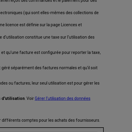
tériel reçoit des commandes et le paiement pour des
 électroniques (qui sont elles-mêmes des collections de
ne licence est définie sur la page Licences et
d'utilisation constitue une taxe sur l'utilisation des
), et qu'une facture est configurée pour reporter la taxe,
it géré séparément des factures normales et qu'il soit
s ou factures; leur seul utilisation est pour gérer les
d'utilisation
. Voir
Gérer l'utilisation des données
ir différents comptes pour les achats des fournisseurs.