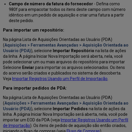
Campo de número da fatura do fornecedor
- Defina como
980f para empacotar todos os itens deste campo com número
idêntico em um pedido de aquisição e criar uma fatura a partir
deste pedido.
Para importar um repositório:
Na página Lista de Aquisições Orientadas ao Usuário (PDA)
(
Aquisições > Ferramentas Avançadas > Aquisição Orientada ao
Usuário (PDA)
), selecione
Importar Repositório
na lista de ações
da linha. A página Iniciar Nova Importação será aberta, nela, você
pode selecionar um ou mais arquivos do repositório para importar
Selecione
Enviar
para importar os arquivos selecionados. Os itens
do acervo serão criados e publicados no sistema de descoberta.
Veja
Importar Registros Usando um Perfil de Importação
.
Para importar pedidos de PDA:
Na página Lista de Aquisições Orientadas ao Usuário (PDA)
(
Aquisições > Ferramentas Avançadas > Aquisição Orientada ao
Usuário (PDA)
), selecione
Importar Pedidos
na lista de ações da
linha. A página Iniciar Nova Importação será aberta, nela, você pode
importar um EOD da PDA (veja
Importar Registros Usando um Perfil
de Importação
). Os itens de pedido de aquisição são então criados,
iniciando o fluxo de compras (veja
Fluxo de Compras
).