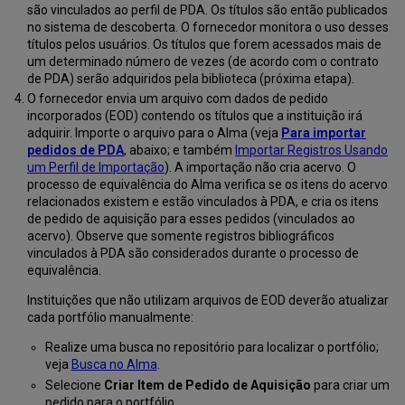
são vinculados ao perfil de PDA. Os títulos são então publicados
no sistema de descoberta. O fornecedor monitora o uso desses
títulos pelos usuários. Os títulos que forem acessados mais de
um determinado número de vezes (de acordo com o contrato
de PDA) serão adquiridos pela biblioteca (próxima etapa).
O fornecedor envia um arquivo com dados de pedido
incorporados (EOD) contendo os títulos que a instituição irá
adquirir. Importe o arquivo para o Alma (veja
Para importar
pedidos de PDA
, abaixo; e também
Importar Registros Usando
um Perfil de Importação
). A importação não cria acervo. O
processo de equivalência do Alma verifica se os itens do acervo
relacionados existem e estão vinculados à PDA, e cria os itens
de pedido de aquisição para esses pedidos (vinculados ao
acervo). Observe que somente registros bibliográficos
vinculados à PDA são considerados durante o processo de
equivalência.
Instituições que não utilizam arquivos de EOD deverão atualizar
cada portfólio manualmente:
Realize uma busca no repositório para localizar o portfólio;
veja
Busca no Alma
.
Selecione
Criar Item de Pedido de Aquisição
para criar um
pedido para o portfólio.