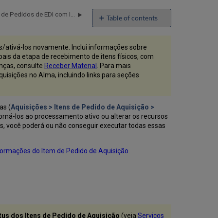
Gerenciar Tarefas de Relatórios de Pedidos de EDI com Itens de Pedido de Aquisição
Table of contents
Fechar,
Cancelar
nks/ativá-los novamente. Inclui informações sobre
e
pais da etapa de recebimento de itens físicos, com
Excluir
nças, consulte
Receber Material
. Para mais
Itens
uisições no Alma, incluindo links para seções
de
Pedido
de
Aquisição
as (
Aquisições > Itens de Pedido de Aquisição >
orná-los ao processamento ativo ou alterar os recursos
Fechar
es, você poderá ou não conseguir executar todas essas
Itens
de
Pedido
nformações do Item de Pedido de Aquisição
.
de
Aquisição
Cancelar
Itens
de
Pedido
de
atus dos Itens de Pedido de Aquisição
(veja
Serviços