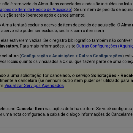
 não é removido do Alma. Itens cancelados ainda são incluídos na lista
mações do Item de Pedido de Aquisição
). Se um item de pedido de aquis
quisição serão liberados após o cancelamento.
 o Alma tentará excluir o acervo do item de pedido de aquisição. O Alma 
o acervo não puder ser excluído, seu link com o item será.
se elas estiverem vazias. Se o registro bibliográfico também não contiv
inventory
. Para mais informações, visite
Outras Configurações (Aquisi
ncellation
(
Configuração > Aquisições > Outras Configurações
) est
tivos locais quanto os vinculados à CZ ou que fazem parte de uma coleçã
do a uma solicitação for cancelado, o serviço
Solicitações - Reca
mente a cancelará (se nenhum outro item puder ser utilizado para ate
 em
Visualizar Serviços Agendados
.
selecione
Cancelar Item
nas ações de linha do item. Se você configurou
iver uma nota configurada, a caixa de diálogo Informações do Cancelam