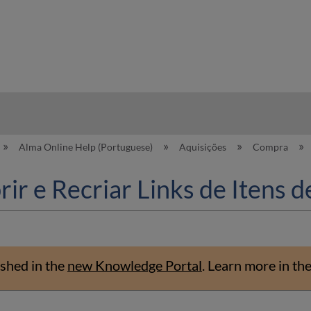
hy
Alma Online Help (Portuguese)
Aquisições
Compra
ir e Recriar Links de Itens 
shed in the
new Knowledge Portal
.
Learn more in th