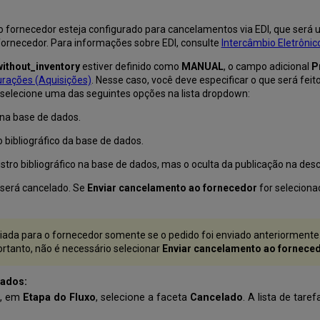
o fornecedor esteja configurado para cancelamentos via EDI, que será u
fornecedor. Para informações sobre EDI, consulte
Intercâmbio Eletrônic
ithout_inventory
estiver definido como
MANUAL
, o campo adicional
P
urações (Aquisições)
. Nesse caso, você deve especificar o que será feit
, selecione uma das seguintes opções na lista dropdown:
 na base de dados.
ro bibliográfico da base de dados.
stro bibliográfico na base de dados, mas o oculta da publicação na des
 será cancelado. Se
Enviar cancelamento ao fornecedor
for seleciona
ada para o fornecedor somente se o pedido foi enviado anteriormente.
ortanto, não é necessário selecionar
Enviar cancelamento ao fornece
lados:
o, em
Etapa do Fluxo
, selecione a faceta
Cancelado
. A lista de tare