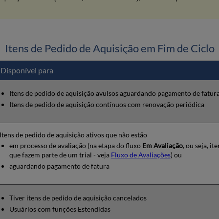
Itens de Pedido de Aquisição em Fim de Ciclo
Disponível para
Itens de pedido de aquisição avulsos aguardando pagamento de fatur
Itens de pedido de aquisição contínuos com renovação periódica
Itens de pedido de aquisição ativos que não estão
em processo de avaliação (na etapa do fluxo
Em Avaliação
, ou seja, ite
que fazem parte de um trial - veja
Fluxo de Avaliações
) ou
aguardando pagamento de fatura
Tiver itens de pedido de aquisição cancelados
Usuários com funções Estendidas