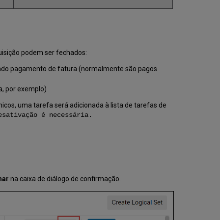
de
Aquisição
Alterar
Referência
Bibliográfica
quisição podem ser fechados:
do
Item
dando pagamento de fatura (normalmente são pagos
de
Pedido
a, por exemplo)
de
Aquisição
nicos, uma tarefa será adicionada à lista de tarefas de
Reabrir
esativação é necessária.
um
Item
de
Pedido
de
Aquisição
Fechado
mar
na caixa de diálogo de confirmação.
ou
Cancelado