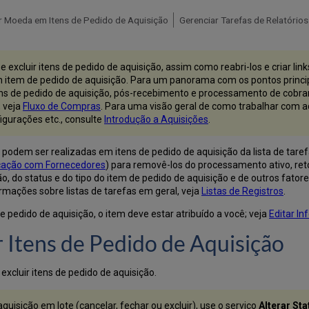
r Moeda em Itens de Pedido de Aquisição
 excluir itens de pedido de aquisição, assim como reabri-los e criar li
um item de pedido de aquisição. Para um panorama com os pontos princi
ens de pedido de aquisição, pós-recebimento e processamento de cobra
, veja
Fluxo de Compras
. Para uma visão geral de como trabalhar com aq
igurações etc., consulte
Introdução a Aquisições
.
odem ser realizadas em itens de pedido de aquisição da lista de taref
ação com Fornecedores
) para removê-los do processamento ativo, ret
, do status e do tipo do item de pedido de aquisição e de outros fator
rmações sobre listas de tarefas em geral, veja
Listas de Registros
.
pedido de aquisição, o item deve estar atribuído a você; veja
Editar I
r Itens de Pedido de Aquisição
excluir itens de pedido de aquisição.
aquisição em lote (cancelar, fechar ou excluir), use o serviço
Alterar St