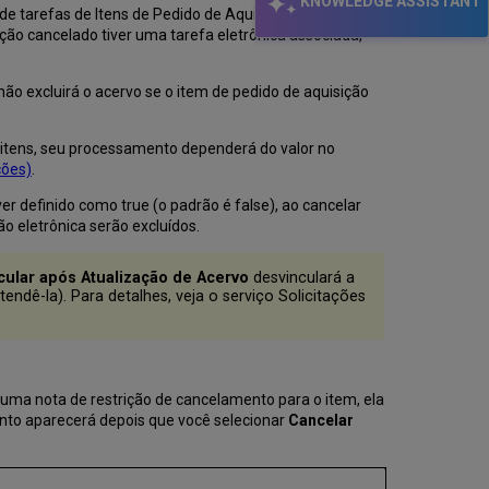
KNOWLEDGE ASSISTANT
 de tarefas de Itens de Pedido de Aquisição e você pode
ição cancelado tiver uma tarefa eletrônica associada,
não excluirá o acervo se o item de pedido de aquisição
er itens, seu processamento dependerá do valor no
ções)
.
iver definido como true (o padrão é false), ao cancelar
o eletrônica serão excluídos.
lcular após Atualização de Acervo
desvinculará a
ndê-la). Para detalhes, veja o serviço Solicitações
 uma nota de restrição de cancelamento para o item, ela
ento aparecerá depois que você selecionar
Cancelar