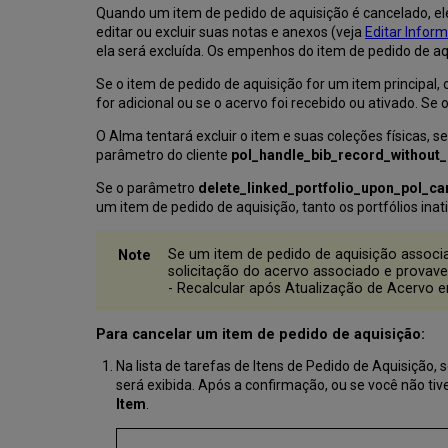
Quando um item de pedido de aquisição é cancelado, ele
editar ou excluir suas notas e anexos (veja
Editar Infor
ela será excluída. Os empenhos do item de pedido de a
Se o item de pedido de aquisição for um item principal,
for adicional ou se o acervo foi recebido ou ativado. Se 
O Alma tentará excluir o item e suas coleções físicas, 
parâmetro do cliente
pol_handle_bib_record_without_
Se o parâmetro
delete_linked_portfolio_upon_pol_ca
um item de pedido de aquisição, tanto os portfólios ina
Se um item de pedido de aquisição associa
solicitação do acervo associado e provavel
- Recalcular após Atualização de Acervo
Para cancelar um item de pedido de aquisição:
Na lista de tarefas de Itens de Pedido de Aquisição, 
será exibida. Após a confirmação, ou se você não t
Item
.