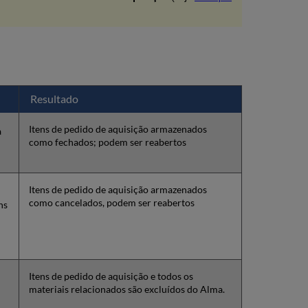
Aquisição
Excluir
Itens
de
Pedido
de
Aquisição
Resultado
Recriar
Links
de
Itens de pedido de aquisição armazenados
a
e
como fechados; podem ser reabertos
Reativar
Itens
de
Itens de pedido de aquisição armazenados
Pedido
como cancelados, podem ser reabertos
ns
de
Aquisição
Recriar
Links
de
Itens de pedido de aquisição e todos os
Itens
materiais relacionados são excluídos do Alma.
de
Pedido