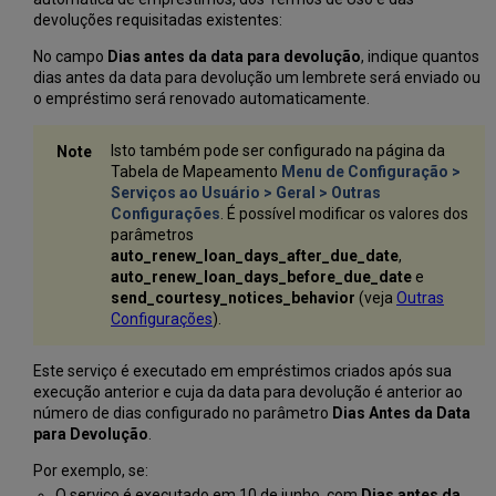
devoluções requisitadas existentes:
No campo
Dias antes da data para devolução
, indique quantos
dias antes da data para devolução um lembrete será enviado ou
o empréstimo será renovado automaticamente.
Isto também pode ser configurado na página da
Tabela de Mapeamento
Menu de Configuração >
Serviços ao Usuário > Geral > Outras
Configurações
. É possível modificar os valores dos
parâmetros
auto_renew_loan_days_after_due_date
,
auto_renew_loan_days_before_due_date
e
send
_courtesy_notices_behavior
(veja
Outras
Configurações
).
Este serviço é executado em empréstimos criados após sua
execução anterior e cuja da data para devolução é anterior ao
número de dias configurado no parâmetro
Dias Antes da Data
para Devolução
.
Por exemplo, se:
O serviço é executado em 10 de junho, com
Dias antes da