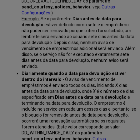
DD_ON_EXACT_DEFINED_DAY do parâmetro
send_courtesy_notices_behavior
; veja
Outras
Configurações
.)
Exemplo:
Se o parâmetro
Dias antes da data para
devolução
estiver definido como sete e o empréstimo
não puder ser renovado porque o item foi solicitado, um
lembrete será enviado ao usuário sete dias antes da data
para devolução. Depois disso, nenhum aviso de
vencimento de empréstimos adicional será enviado. Além
disso, se o serviço não for executado exatamente sete
dias antes da data para devolução, nenhum aviso será
enviado.
Diariamente quando a data para devolução estiver
dentro do intervalo
- O aviso de vencimento de
empréstimos é enviado todos os dias, iniciando
X
dias
antes da data para devolução, onde
X
é o número de dias
especificado em
Dias antes da data para devolução
e
terminando na data para devolução. O empréstimo é
incluído no serviço em cada um desses dias e, portanto, se
o bloqueio for removido antes da data para devolução,
ocorrerá uma renovação automática se os requisitos
forem atendidos. (Este valor corresponde ao valor
DD_WITHIN_RANGE_DAILY do parâmetro
send_courtesy_notices_behavior
;
Outras