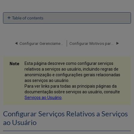
Table of contents
Configurar
Serviços
Relativos
a
Configurar Gerenciamento de Copyright
Configurar Motivos para Cancelamento da Solicitação
Serviços
ao
Usuário
Esta página descreve como configurar serviços
Configurar
relativos a serviços ao usuário, incluindo regras de
Anonimização
anonimização e configurações gerais relacionadas
aos serviços ao usuário.
Seleção
Para ver links para todas as principais páginas da
de
documentação sobre serviços ao usuário, consulte
Tipos
Serviços ao Usuário
.
de
Dados
para
Configurar Serviços Relativos a Serviços
Anonimizar
ao Usuário
Configurar
Regras