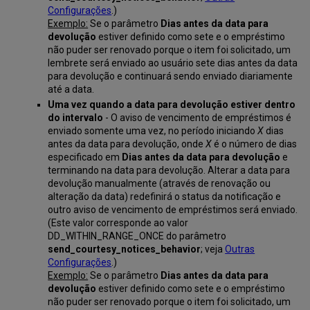
Configurações
.)
Exemplo:
Se o parâmetro
Dias antes da data para
devolução
estiver definido como sete e o empréstimo
não puder ser renovado porque o item foi solicitado, um
lembrete será enviado ao usuário sete dias antes da data
para devolução e continuará sendo enviado diariamente
até a data.
Uma vez quando a data para devolução estiver dentro
do intervalo
- O aviso de vencimento de empréstimos é
enviado somente uma vez, no período iniciando
X
dias
antes da data para devolução, onde
X
é o número de dias
especificado em
Dias antes da data para devolução
e
terminando na data para devolução. Alterar a data para
devolução manualmente (através de renovação ou
alteração da data) redefinirá o status da notificação e
outro aviso de vencimento de empréstimos será enviado.
(Este valor corresponde ao valor
DD_WITHIN_RANGE_ONCE do parâmetro
send_courtesy_notices_behavior
; veja
Outras
Configurações
.)
Exemplo:
Se o parâmetro
Dias antes da data para
devolução
estiver definido como sete e o empréstimo
não puder ser renovado porque o item foi solicitado, um