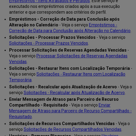
Empréstimos - Itens Atrasados e Perdidos
. Este serviço é
executado nos empréstimos criados após a sua execução
anterior e que correspondem aos critérios do perfil.
Empréstimos - Correção de Data para Conclusão após
Alteração no Calendário
- Veja o serviço
Empréstimos -
Correção de Data para Conclusão após Alteração no Calendário
.
Solicitações - Processar Prazos Vencidos
- Veja o serviço
Solicitações - Processar Prazos Vencidos
.
Processar Solicitações de Reservas Agendadas Vencidas
-
Veja o serviço
Processar Solicitações de Reservas Agendadas
Vencidas
.
Solicitações - Restaurar Itens com Localização Temporária
-
Veja o serviço
Solicitações - Restaurar Itens com Localização
Temporária
.
Solicitações - Recalcular após Atualização de Acervo
- Veja o
serviço
Solicitações - Recalcular após Atualização de Acervo
.
Enviar Mensagem de Atraso para Parceiro de Recurso
Compartilhado - Requisitado
- Veja o serviço
Enviar
Mensagem de Atraso para Parceiro de Recurso Compartilhado -
Requisitado
.
Solicitações de Recursos Compartilhados Vencidas
- Veja o
serviço
Solicitações de Recursos Compartilhados Vencidas
.