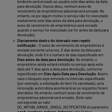
lembrete será enviado ao usuário sete dias antes da data
para devolução. Depois disso, nenhum aviso de
vencimento de empréstimos adicional será enviado. No
entanto, se por algum motivo o serviço não for executado
exatamente sete dias antes da data para devolução, o
aviso de vencimento de empréstimos será enviado
quando o serviço for executado (se for antes da data para
devolução).
Diariamente dentro do intervalo sem repetir
notificação
- O aviso de vencimento de empréstimos é
enviado somente uma vez,
X
dias antes da data para
devolução, onde
X
é o número de dias especificado em
Dias antes da data para devolução
. No entanto, o
empréstimo ainda estará incluído no serviço após esta
data até Y dias após a data para devolução, conforme
especificado em
Dias Após Data para Devolução
. Assim,
caso o bloqueio seja removido no intervalo especificado
(por exemplo, a solicitação do item foi cancelada), uma
renovação automática acontecerá se os requisitos forem
atendidos. No entanto, nenhum aviso de vencimento de
empréstimos adicional será enviado. (Este valor
corresponde ao valor
DD_WITHIN_RANGE_SINGLE_NOTIFICATION do parâmetro
send_courtesy_notices_behavior
; veja
Outras