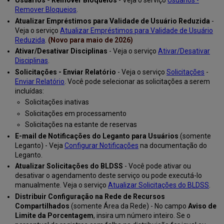
Usuários - Remover Bloqueios
- Veja o serviço
Usuários -
Remover Bloqueios
.
Atualizar Empréstimos para Validade de Usuário Reduzida
-
Veja o serviço
Atualizar Empréstimos para Validade de Usuário
Reduzida
.
(Novo para maio de 2026)
Ativar/Desativar Disciplinas
- Veja o serviço
Ativar/Desativar
Disciplinas
.
Solicitações - Enviar Relatório
- Veja o serviço
Solicitações
-
Enviar Relatório
. Você pode selecionar as solicitações a serem
incluídas:
Solicitações inativas
Solicitações em processamento
Solicitações na estante de reservas
E-mail de Notificações do Leganto para Usuários
(somente
Leganto) - Veja
Configurar Notificações
na documentação do
Leganto.
Atualizar Solicitações do BLDSS
- Você pode ativar ou
desativar o agendamento deste serviço ou pode executá-lo
manualmente. Veja o serviço
Atualizar Solicitações do BLDSS
.
Distribuir Configuração na Rede de Recursos
Compartilhados
(somente Área da Rede) - No campo
Aviso de
Limite da Porcentagem
, insira um número inteiro. Se o