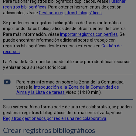
Para fusionar registros bibliográficos duplicados, véase
Fusionar
de
registros bibliográficos
. Para obtener herramientas de gestión
autoridad
adicionales, véase
Gestionar registros bibliográficos
.
de
título
Se pueden crear registros bibliográficos de forma automática
uniforme
importando datos bibliográficos desde otras fuentes de ficheros.
que
Para más información, véase
Importar registros con perfiles
. Se
empiecen
puede encontrar información adicional sobre el trabajo con
por
registros bibliográficos desde recursos externos en
Gestión de
$t
recursos
.
Trabajar
con
La Zona de la Comunidad puede utilizarse para identificar recursos
el
y enlazarlos a su repositorio local.
campo
240
Para más información sobre la Zona de la Comunidad,
y
véase la
Introducción a la Zona de la Comunidad de
los
Alma y la Lista de tareas
vídeo (14:10 min.).
encabezados
bibliográficos
Si su sistema Alma forma parte de una red colaborativa, se pueden
de
gestionar registros bibliográficos de forma centralizada; véase
título
Registros gestionados por red en una red colaborativa
.
uniforme
Rango
Crear registros bibliográficos
bibliográfico