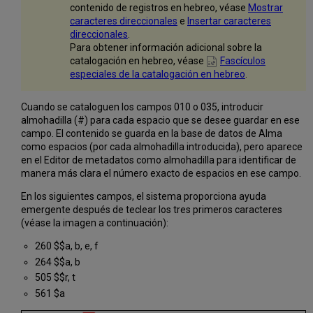
contenido de registros en hebreo, véase
Mostrar
Generar
caracteres direccionales
e
Insertar caracteres
números
direccionales
.
de
Para obtener información adicional sobre la
autores
catalogación en hebreo, véase
Fascículos
de
especiales de la catalogación en hebreo
.
forma
automática
Cuando se cataloguen los campos 010 o 035, introducir
Crear
almohadilla (#) para cada espacio que se desee guardar en ese
un
campo. El contenido se guarda en la base de datos de Alma
registro
como espacios (por cada almohadilla introducida), pero aparece
bibliográfico
en el Editor de metadatos como almohadilla para identificar de
UNIMARC
manera más clara el número exacto de espacios en ese campo.
Puntuación
implementada
En los siguientes campos, el sistema proporciona ayuda
para
emergente después de teclear los tres primeros caracteres
registros
(véase la imagen a continuación):
UNIMARC
260 $$a, b, e, f
mostrados
264 $$a, b
Trabajar
con
505 $$r, t
registros
561 $a
bibliográficos