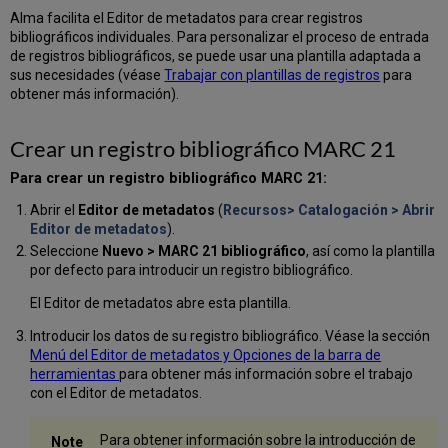
en
Alma facilita el Editor de metadatos para crear registros
editor
bibliográficos individuales. Para personalizar el proceso de entrada
de
de registros bibliográficos, se puede usar una plantilla adaptada a
metadatos
sus necesidades (véase
Trabajar con plantillas de registros
para
Ranking
obtener más información).
bibliográfico
en
colecciones
Crear un registro bibliográfico MARC 21
de
la
Para crear un registro bibliográfico MARC 21:
Zona
Abrir el
Editor de metadatos
(
Recursos> Catalogación > Abrir
de
Editor de metadatos
).
la
Seleccione
Nuevo > MARC 21 bibliográfico
, así como la plantilla
Comunidad
por defecto para introducir un registro bibliográfico.
Algoritmo
de
El Editor de metadatos abre esta plantilla.
rango
bibliográfico
Introducir los datos de su registro bibliográfico. Véase la sección
Menú del Editor de metadatos y Opciones de la barra de
Modelo
herramientas
para obtener más información sobre el trabajo
general
con el Editor de metadatos.
Categorías
Validaciones
Para obtener información sobre la introducción de
Precisión