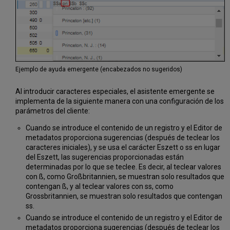
UNIMARC
multiescritura
Visualización
en
latín
Control
de
Ejemplo de ayuda emergente (encabezados no sugeridos)
autoridad
Emplear
Al introducir caracteres especiales, el asistente emergente se
múltiples
implementa de la siguiente manera con una configuración de los
puntos
parámetros del cliente:
de
acceso
Cuando se introduce el contenido de un registro y el Editor de
para
metadatos proporciona sugerencias (después de teclear los
UNIMARC
caracteres iniciales), y se usa el carácter Eszett o ss en lugar
del Eszett, las sugerencias proporcionadas están
Crear
determinadas por lo que se teclee. Es decir, al teclear valores
un
con ß, como Großbritannien, se muestran solo resultados que
registro
contengan ß, y al teclear valores con ss, como
bibliográfico
Grossbritannien, se muestran solo resultados que contengan
KORMARC
ss.
Generar
Cuando se introduce el contenido de un registro y el Editor de
números
metadatos proporciona sugerencias (después de teclear los