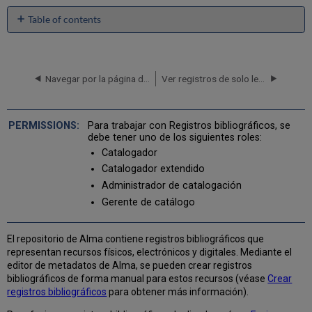
Table of contents
Crear
registros
bibliográficos
Navegar por la página del Editor MD
Ver registros de solo lectura en la página Vista de registro simple
Crear
un
registro
bibliográfico
Para trabajar con Registros bibliográficos, se
MARC
debe tener uno de los siguientes roles:
21
Catalogador
Trabajar
Catalogador extendido
con
Administrador de catalogación
encabezados
Gerente de catálogo
de
título
uniforme
El repositorio de Alma contiene registros bibliográficos que
para
representan recursos físicos, electrónicos y digitales. Mediante el
registros
editor de metadatos de Alma, se pueden crear registros
GND
bibliográficos de forma manual para estos recursos (véase
Crear
Generar
registros bibliográficos
para obtener más información).
encabezados