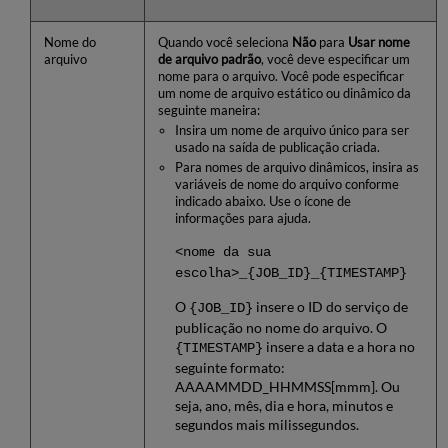
Nome do
Quando você seleciona
Não
para
Usar nome
arquivo
de arquivo padrão
, você deve especificar um
nome para o arquivo. Você pode especificar
um nome de arquivo estático ou dinâmico da
seguinte maneira:
Insira um nome de arquivo único para ser
usado na saída de publicação criada.
Para nomes de arquivo dinâmicos, insira as
variáveis de nome do arquivo conforme
indicado abaixo. Use o ícone de
informações para ajuda.
<nome da sua
escolha>_{JOB_ID}_{TIMESTAMP}
O
insere o ID do serviço de
{JOB_ID}
publicação no nome do arquivo. O
insere a data e a hora no
{TIMESTAMP}
seguinte formato:
AAAAMMDD_HHMMSS[mmm]. Ou
seja, ano, mês, dia e hora, minutos e
segundos mais milissegundos.