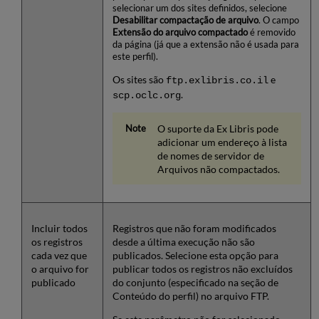
selecionar um dos sites definidos, selecione
Desabilitar compactação de arquivo
. O campo
Extensão do arquivo compactado
é removido
da página (já que a extensão não é usada para
este perfil).
Os sites são
e
ftp.exlibris.co.il
.
scp.oclc.org
O suporte da Ex Libris pode
adicionar um endereço à lista
de nomes de servidor de
Arquivos não compactados.
Incluir todos
Registros que não foram modificados
os registros
desde a última execução não são
cada vez que
publicados. Selecione esta opção para
o arquivo for
publicar todos os registros não excluídos
publicado
do conjunto (especificado na seção de
Conteúdo do perfil) no arquivo FTP.