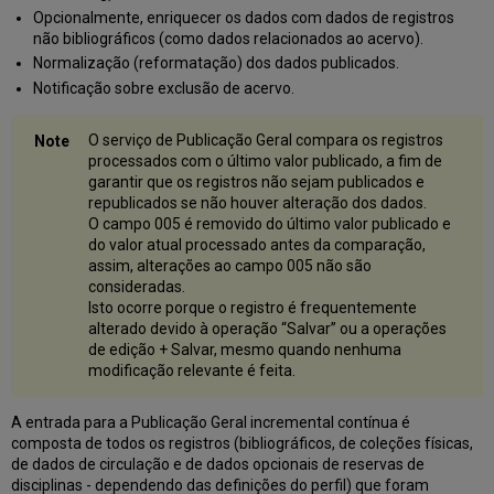
Área
Opcionalmente, enriquecer os dados com dados de registros
da
não bibliográficos (como dados relacionados ao acervo).
Comunidade
Normalização (reformatação) dos dados publicados.
Formato
Notificação sobre exclusão de acervo.
de
Dados
Publicados
O serviço de Publicação Geral compara os registros
processados com o último valor publicado, a fim de
garantir que os registros não sejam publicados e
republicados se não houver alteração dos dados.
O campo 005 é removido do último valor publicado e
do valor atual processado antes da comparação,
assim, alterações ao campo 005 não são
consideradas.
Isto ocorre porque o registro é frequentemente
alterado devido à operação “Salvar” ou a operações
de edição + Salvar, mesmo quando nenhuma
modificação relevante é feita.
A entrada para a Publicação Geral incremental contínua é
composta de todos os registros (bibliográficos, de coleções físicas,
de dados de circulação e de dados opcionais de reservas de
disciplinas - dependendo das definições do perfil) que foram