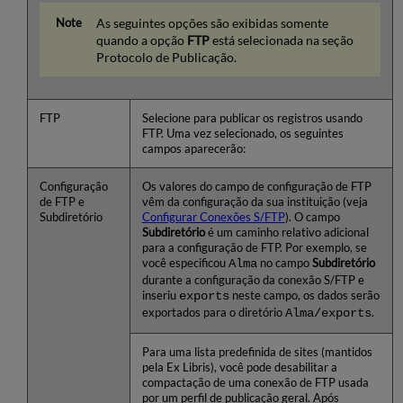
As seguintes opções são exibidas somente
quando a opção
FTP
está selecionada na seção
Protocolo de Publicação.
FTP
Selecione para publicar os registros usando
FTP. Uma vez selecionado, os seguintes
campos aparecerão:
Configuração
Os valores do campo de configuração de FTP
de FTP e
vêm da configuração da sua instituição (veja
Subdiretório
Configurar Conexões S/FTP
). O campo
Subdiretório
é um caminho relativo adicional
para a configuração de FTP. Por exemplo, se
você especificou
Alma
no campo
Subdiretório
durante a configuração da conexão S/FTP e
inseriu
exports
neste campo, os dados serão
exportados para o diretório
Alma/exports
.
Para uma lista predefinida de sites (mantidos
pela Ex Libris), você pode desabilitar a
compactação de uma conexão de FTP usada
por um perfil de publicação geral. Após