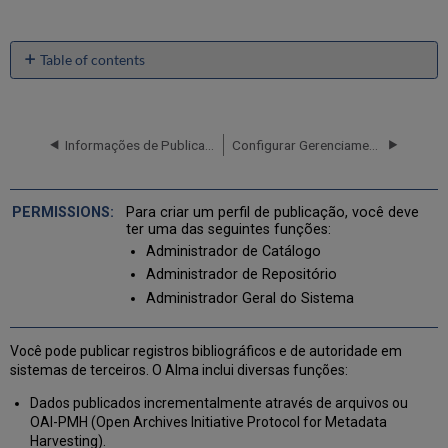
Table of contents
Criar
um
Perfil
de
Informações de Publicação
Configurar Gerenciamento de Recursos
Publicação
Geral
Trabalhando
Para criar um perfil de publicação, você deve
com
ter uma das seguintes funções:
um
Administrador de Catálogo
Perfil
Administrador de Repositório
de
Administrador Geral do Sistema
Publicação
Geral
Existente
Você pode publicar registros bibliográficos e de autoridade em
Compartilhar
sistemas de terceiros. O Alma inclui diversas funções:
Perfis
de
Dados publicados incrementalmente através de arquivos ou
Publicação
OAI-PMH (Open Archives Initiative Protocol for Metadata
na
Harvesting).