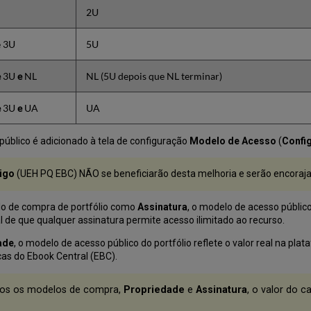
2U
e 3U
5U
e
3U
e
NL
NL (5U depois que NL terminar)
e
3U
e
UA
UA
úblico é adicionado à tela de configuração
Modelo de Acesso
(
Confi
igo
(UEH PQ EBC) NÃO se beneficiarão desta melhoria e serão encoraj
lo de compra de portfólio como
Assinatura
, o modelo de acesso públic
al de que qualquer assinatura permite acesso ilimitado ao recurso.
ade
, o modelo de acesso público do portfólio reflete o valor real na pl
as do Ebook Central (EBC).
bos os modelos de compra,
Propriedade
e
Assinatura
, o valor do 