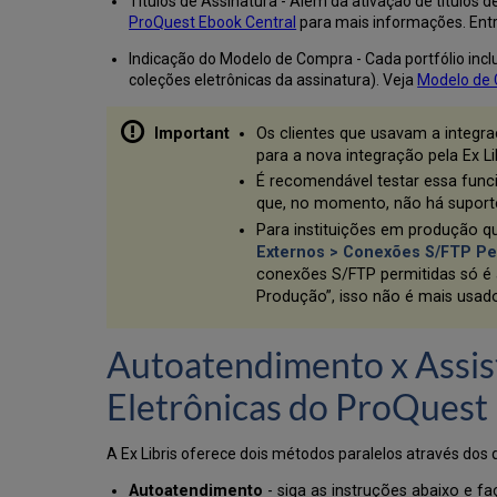
Títulos de Assinatura - Além da ativação de títulos 
ProQuest Ebook Central
para mais informações. Entre
Indicação do Modelo de Compra - Cada portfólio inc
coleções eletrônicas da assinatura). Veja
Modelo de
Os clientes que usavam a integr
para a nova integração pela Ex Li
É recomendável testar essa fun
que, no momento, não há suport
Para instituições em produção 
Externos > Conexões S/FTP Pe
conexões S/FTP permitidas só é 
Produção”, isso não é mais usad
Autoatendimento x Assis
Eletrônicas do ProQuest
A Ex Libris oferece dois métodos paralelos através dos
Autoatendimento
- siga as instruções abaixo e 