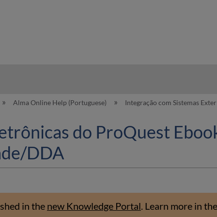
hy
Alma Online Help (Portuguese)
Integração com Sistemas Exte
etrônicas do ProQuest Ebook
dade/DDA
shed in the
new Knowledge Portal
.
Learn more in th