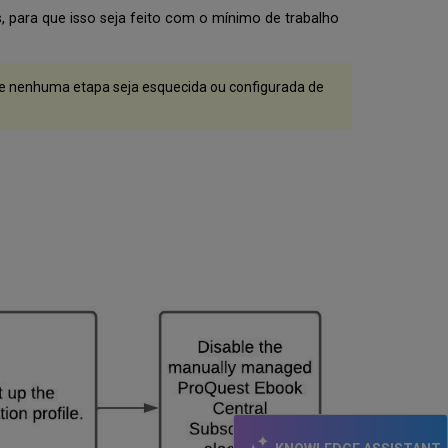
ProQuest
s, para que isso seja feito com o mínimo de trabalho
Ebook
Central
Modelo
ue nenhuma etapa seja esquecida ou configurada de
de
Compra
Busca
Usando
a
Indicação
de
Modelo
de
Compra
Modelo
de
Compra
nos
Relatórios
de
Analytics
Aquisições
do