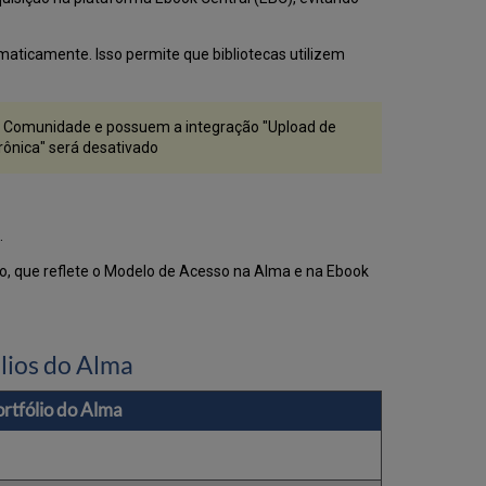
do
ProQuest
Ebook
aticamente. Isso permite que bibliotecas utilizem
Central
para
Rede
 da Comunidade e possuem a integração "Upload de
Relatórios
rônica" será desativado
de
Uso
Perguntas
Frequentes
.
xo, que reflete o Modelo de Acesso na Alma e na Ebook
lios do Alma
rtfólio do Alma