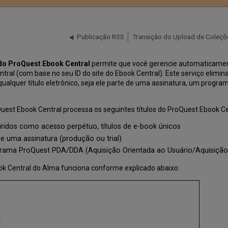
Publicação RSS
do ProQuest Ebook Central
permite que você gerencie automaticamente
al (com base no seu ID do site do Ebook Central). Este serviço elimin
qualquer título eletrônico, seja ele parte de uma assinatura, um prog
uest Ebook Central processa os seguintes títulos do ProQuest Ebook Ce
iridos como acesso perpétuo, títulos de e-book únicos
e uma assinatura (produção ou trial)
grama ProQuest PDA/DDA (Aquisição Orientada ao Usuário/Aquisiçã
book Central do Alma funciona conforme explicado abaixo: