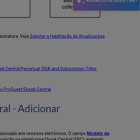
KNOWLEDGE ASSISTANT
EBC
-
Registrar
um
Pedido
Preservar
ssinatura. Veja
Solicitar a Habilitação de Atualizações
Detalhes
de
Aquisições
Anteriores
do
ok Central Perpetual, DDA and Subscription Titles
.
Ebook
Central
Teste
do ProQuest Ebook Central
.
no
Sandbox
Visualizar
al - Adicionar
o
Relatório
do
Serviço
associado aos recursos eletrônicos. O campo
Modelo de
Integração
isição na plataforma Ebook Central (EBC), evitando