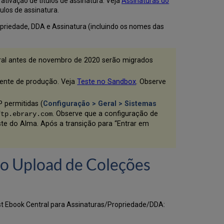
ativação de títulos de assinatura. Veja
à
Assinaturas do
ulos de assinatura.
ProQuest
Ativar Ebook
opriedade, DDA e Assinatura (incluindo os nomes das
Central
Perpetual,
DDA
and
tral antes de novembro de 2020 serão migrados
Subscription
Titles
iente de produção. Veja
Teste no Sandbox
. Observe
Criar
um
 permitidas (
Configuração > Geral > Sistemas
Perfil
. Observe que a configuração de
ftp.ebrary.com
de
te do Alma. Após a transição para “Entrar em
Integração
do
ProQuest
Ebook
 o Upload de Coleções
Central
Acesso
Eletrônico
Distribuído
est Ebook Central para Assinaturas/Propriedade/DDA:
Assinaturas
da