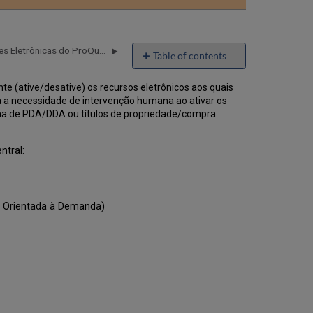
email
Transição do Upload de Coleções Eletrônicas do ProQuest Ebook Central
Table of contents
Autoatendimento
 (ative/desative) os recursos eletrônicos aos quais
x
a a necessidade de intervenção humana ao ativar os
Assistência
rama de PDA/DDA ou títulos de propriedade/compra
do
Suporte
ao
ntral:
Configurar
o
Upload
de
o Orientada à Demanda)
Coleções
Eletrônicas
do
ProQuest
Ebook
Central
Fluxo
de