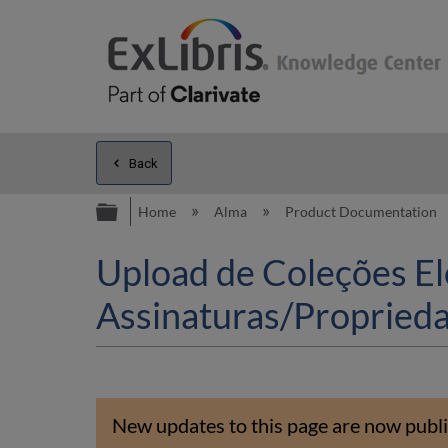
Back
Expand/collapse global hierarc
Home
Alma
Product Documentation
Upload de Coleções El
Assinaturas/Proprie
New updates to this page are now publi