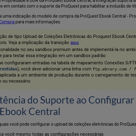
de Propriedade e DDA da ProQuest Ebook Central, a integração suporta a 
 em contato com o suporte da ProQuest para habilitar a inclusão de tít
lui uma indicação do modelo de compra da ProQuest Ebook Central - Pr
 Compra
para mais informações.
ação de tipo Upload de Coleções Eletrônicas do Proquest Ebook Cen
bris. Veja a implicação da transição
aqui
.
cionalidade no seu sandbox premium antes de implementá-la no amb
e para testar essa integração em um sandbox padrão.
que configuraram entradas na tabela de mapeamento Conexões S/FTP
rmitidas
), você deve adicionar uma linha com
ftp.ebrary.com / 
aplicada a um ambiente de produção durante o carregamento de tes
o ou necessário.
tência do Suporte ao Configurar
 Ebook Central
 quais você pode configurar o upload de coleções eletrônicas do ProQu
faça você mesmo todas as configurações necessárias.