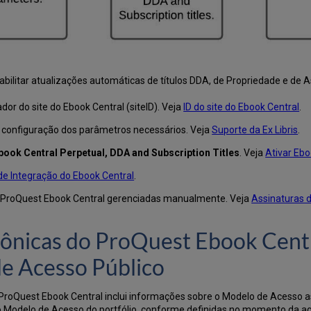
ilitar atualizações automáticas de títulos DDA, de Propriedade e de A
dor do site do Ebook Central (siteID). Veja
ID do site do Ebook Central
.
a configuração dos parâmetros necessários. Veja
Suporte da Ex Libris
.
book Central Perpetual, DDA and Subscription Titles
. Veja
Ativar Ebo
 de Integração do Ebook Central
.
do ProQuest Ebook Central gerenciadas manualmente. Veja
Assinaturas 
ônicas do ProQuest Ebook Centr
e Acesso Público
o ProQuest Ebook Central inclui informações sobre o Modelo de Acesso 
 Modelo de Acesso do portfólio, conforme definidas no momento da aqu