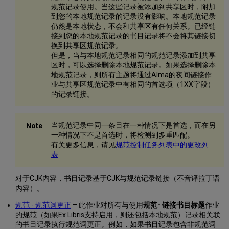
规范记录使用。当这些记录被添加到共享区时，附加
项
到您的本地规范记录的记录没有影响。本地规范记录
卡
仍然是本地状态，不会和共享区有任何关系。已经链
751
接到您的本地规范记录的书目记录将不会将其链接切
字
换到共享区规范记录。
段
但是，当与本地规范记录相同的规范记录添加到共享
查
区时，可以选择删除本地规范记录。如果选择删除本
看
地规范记录，则所有主题将通过Alma的夜间链接作
责
业与共享区规范记录中有相同的首选项（1XX字段）
任
的记录链接。
者
页
面
当规范记录中同一条目在一种情况下是首选，而在另
Wikidata
一种情况下不是首选时，将检测到多重匹配。
页
有关更多信息，请见
规范控制任务列表中的更改列
面
表
生
成
对于CJK内容，书目记录基于CJK与规范记录链接（不音译拉丁语
新
内容）。
检
索
规范 - 规范词更正
– 此作业对所有与使用
规范- 链接书目标题
作业
3XX
的规范（如果Ex Libris支持启用，则还包括本地规范）记录相关联
书
的书目记录执行规范词更正。例如，如果书目记录包含非规范词