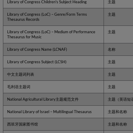
Library of Congress Children's Subject Heading
主题
字
段
Library of Congress (LoC) – Genre/Form Terms
主题
MARC21
Thesaurus Records
UNIMARC
将
Library of Congress (LoC) – Medium of Performance
主题
规
Thesaurus for Music
范
记
Library of Congress Name (LCNAF)
名称
录
链
Library of Congress Subject (LCSH)
主题
接
到
中文主题词列表
主题
书
目
记
毛利语主题词
主题
录
National Agricultural Library主题规范文件
主题（英语短
名
称/
题
National Library of Israel – Multilingual Thesaurus
主题和名称
名
标
西班牙国家图书馆
主题和名称
题