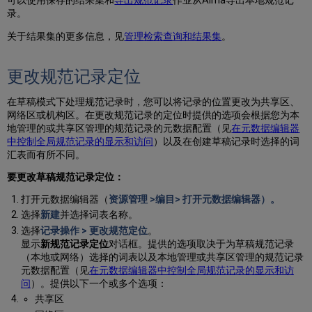
书
录。
目
字
关于结果集的更多信息，见
管理检索查询和结果集
。
段
更改规范记录定位
在草稿模式下处理规范记录时，您可以将记录的位置更改为共享区、
网络区或机构区。在更改规范记录的定位时提供的选项会根据您为本
地管理的或共享区管理的规范记录的元数据配置（见
在元数据编辑器
中控制全局规范记录的显示和访问
）以及在创建草稿记录时选择的词
汇表而有所不同。
要更改草稿规范记录定位：
打开元数据编辑器（
资源管理 >编目> 打开元数据编辑器）。
选择
新建
并选择词表名称。
选择
记录操作
>
更改规范定位
。
显示
新规范记录定位
对话框。提供的选项取决于为草稿规范记录
（本地或网络）选择的词表以及本地管理或共享区管理的规范记录
元数据配置（见
在元数据编辑器中控制全局规范记录的显示和访
问
）。提供以下一个或多个选项：
共享区