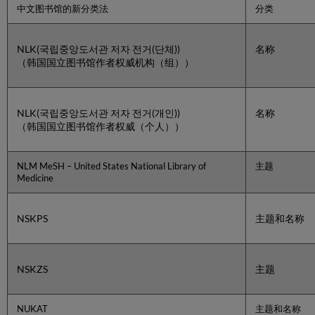
的
中文图书馆的新分类法
分类
部
分
关
NLK(국립중앙도서관 저자 전거(단체))
名称
联
（韩国国立图书馆作者权威机构（组））
查
看
和
关
NLK(국립중앙도서관 저자 전거(개인))
名称
联
（韩国国立图书馆作者权威（个人））
到
规
范
NLM MeSH – United States National Library of
主题
记
Medicine
录
查
NSKPS
主题和名称
看
关
联
到
NSKZS
主题
或
对
推
NUKAT
主题和名称
荐