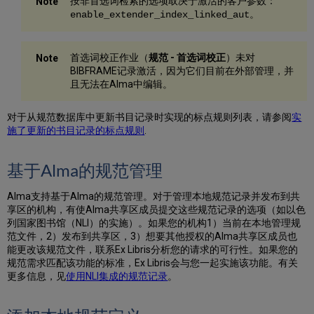
按非首选词检索的选项取决于激活的客户参数：
的
。
enable_extender_index_linked_aut
GND
书
目
控
首选词校正作业（
规范 - 首选词校正
）未对
制
BIBFRAME记录激活，因为它们目前在外部管理，并
字
且无法在Alma中编辑。
段
F3
对于从规范数据库中更新书目记录时实现的标点规则列表，请参阅
实
浏
施了更新的书目记录的标点规则
.
览
主
题
基于Alma的规范管理
使
用
Alma支持基于Alma的规范管理。对于管理本地规范记录并发布到共
的
享区的机构，有使Alma共享区成员提交这些规范记录的选项（如以色
GND
列国家图书馆（NLI）的实施）。如果您的机构1）当前在本地管理规
特
范文件，2）发布到共享区，3）想要其他授权的Alma共享区成员也
殊
能更改该规范文件，联系Ex Libris分析您的请求的可行性。如果您的
排
规范需求匹配该功能的标准，Ex Libris会与您一起实施该功能。有关
序
更多信息，见
使用NLI集成的规范记录
。
例
程
F3