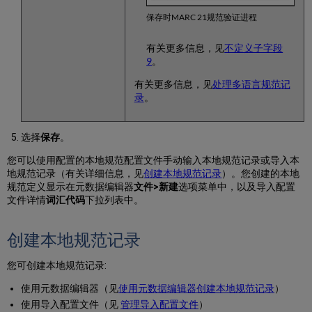
果
保存时MARC 21规范验证进程
没
有
有关更多信息，见
不定义子字段
语
9
。
言
指
有关更多信息，见
处理多语言规范记
示
录
。
的
ID
链
选择
保存
。
接
的
您可以使用配置的本地规范配置文件手动输入本地规范记录或导入本
书
地规范记录（有关详细信息，见
创建本地规范记录
）。您创建的本地
目
规范定义显示在元数据编辑器
文件>新建
选项菜单中，以及导入配置
记
文件详情
词汇代码
下拉列表中。
录
的
创建本地规范记录
首
选
词
您可创建本地规范记录:
更
使用元数据编辑器（见
使用元数据编辑器创建本地规范记录
）
正
使用导入配置文件（见
管理导入配置文件
）
在