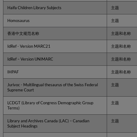
行
Haifa Children Library Subjects
主题
全
局
变
Homosaurus
主题
更
管
香港中文规范名称
主题和名称
理
元
IdRef - Version MARC21
主题和名称
数
据
IdRef – Version UNIMARC
主题和名称
编
辑
IHPAF
主题和名称
器
中
Jurivoc - Multilingual thesaurus of the Swiss Federal
主题
的
Supreme Court
规
范
记
LCDGT (Library of Congress Demographic Group
主题
Terms)
录
规
Library and Archives Canada (LAC) – Canadian
主题
范
Subject Headings
控
制