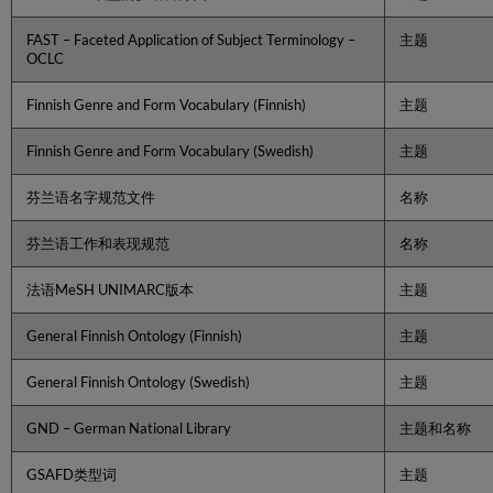
地
规
FAST – Faceted Application of Subject Terminology –
主题
范
OCLC
记
录
Finnish Genre and Form Vocabulary (Finnish)
主题
更
改
Finnish Genre and Form Vocabulary (Swedish)
主题
规
范
芬兰语名字规范文件
名称
记
录
芬兰语工作和表现规范
名称
定
位
法语MeSH UNIMARC版本
主题
对
本
地
General Finnish Ontology (Finnish)
主题
管
理
General Finnish Ontology (Swedish)
主题
规
范
GND – German National Library
主题和名称
记
录
GSAFD类型词
主题
进