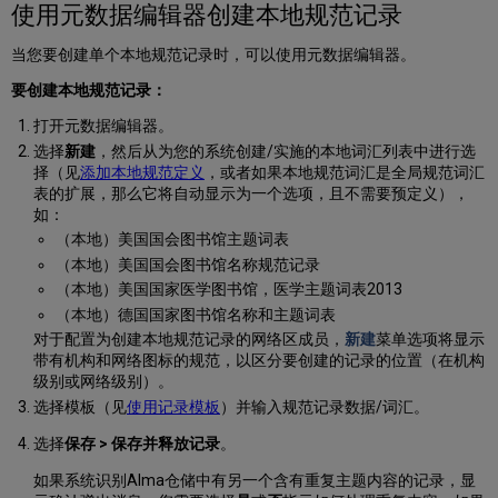
使用元数据编辑器创建本地规范记录
控
制
当您要创建单个本地规范记录时，可以使用元数据编辑器。
任
务
要创建本地规范记录：
列
表
打开元数据编辑器。
报
选择
新建
，然后从为您的系统创建/实施的本地词汇列表中进行选
告
择（见
添加本地规范定义
，或者如果本地规范词汇是全局规范词汇
编
表的扩展，那么它将自动显示为一个选项，且不需要预定义），
目
如：
外
（本地）美国国会图书馆主题词表
部
（本地）美国国会图书馆名称规范记录
管
（本地）美国国家医学图书馆，医学主题词表2013
理
的
（本地）德国国家图书馆名称和主题词表
规
对于配置为创建本地规范记录的网络区成员，
新建
菜单选项将显示
范
带有机构和网络图标的规范，以区分要创建的记录的位置（在机构
记
级别或网络级别）。
录
选择模板（见
使用记录模板
）并输入规范记录数据/词汇。
保
选择
保存
> 保存并释放记录
。
存
时
如果系统识别Alma仓储中有另一个含有重复主题内容的记录，显
分