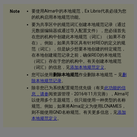
书
目
要使用Alma中的本地规范，Ex Libris代表必须为您
记
的机构启用本地规范功能。
录
要为共享区中的规范词汇创建本地规范记录（通过
中
元数据编辑器或通过导入配置文件），您必须首先
自
在您的机构中创建此本地规范（词汇）（如果不存
动
在）。例如，如果共享区具有针对REO的定义的规
更
范（词汇），但是缺少想要本地创建的特定规范，
新
在本地创建规范记录之前，确保REO的本地规范
规
（词汇）存在于您的机构中。有关创建本地规范
范
（词汇）的信息，见
添加本地规范定义
。
记
录
您可以使用
删除本地规范
作业删除本地规范 – 见
删
ID
除本地规范记录
。
处
除非您已为系统配置规范优先级（有关
此功能的信
理
息，请参
阅资源管理 - 2016年11月完善），Alma可
自
以使用多个主题规范，但只能使用一种类型的名称
动
规范。例如，如果将Alma定义为使用LCNAMES，
ID
则不能使用GND名称规范。有关更多信息，见
添加
更
本地规范定义
。
改
规
范