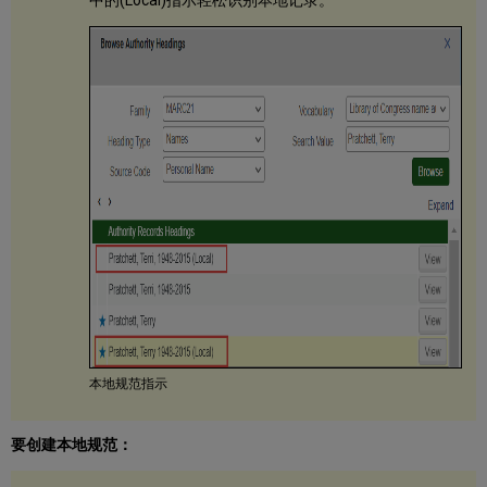
中的(Local)指示轻松识别本地记录。
据
导
入
时
处
理
已
删
除
的
权
限
处
理
挪
威
规
范
本地规范指示
系
统
（BARE）
要创建本地规范：
记
录