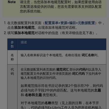
请注意，当您添加本地规范配置时，如果想要使用由语
提
言配置选项提供的功能，您首先需要联系支持团队配置
供
您的系统功能。
BARE
记
录
在元数据配置列表页面（
配置菜单>资源>编目>元数据配置
）中，
点击
添加本地规范
。出现添加本地规范对话框。
处
理
填写
添加本地规范
对话框中的信息（有关详细信息见下表）。
Regensburger
Verbundklassification（RVK）
参
描述
权
数
限
名
输入名称来标识这个本地规范。名称出现在
词汇名称
列。
记
称
录
分
类
代
在元数据配置列表页面的
规范词汇
部分的
代码
列以及导入
码
规范配置文件的配置文件详情页面的
词汇代码
下拉列表中
在
输入本地规范的识别代码。
Alma
中
如果规范指示符在书目记录的第2个指示符7中，则代码
使
必须与此子字段2中的内容匹配。这与本地规范的
主题
用
和
名称和主题
类型相关。
TGM（图
形
对于本地规范的
名称
类型（见上面的注释，在本节开
材
头），代码必须与Ex Libris工作人员为您所在机构输入