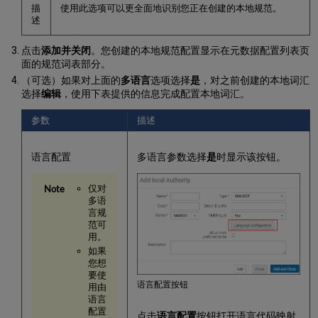
规
描
使用此选项可以更全面地识别您正在创建的本地规范。
范
述
标
识
点击
添加并关闭
。您创建的本地规范配置显示在元数据配置列表页
符
面的规范词表部分。
的
（可选）如果对上面的
多语言
选项选择
是
，对之前创建的本地词汇
规
选择
编辑
，使用下表提供的信息完成配置本地词汇。
范
控
参数
描述
制
从
规
语言配置
多语言参数选择
是
时显示该按钮。
范
记
仅对
录
多语
导
言规
航
范可
到
用。
链
如果
您想
接
要使
的
语言配置按钮
用由
书
语言
目
配置
点击
语言配置
按钮打开语言代码映射