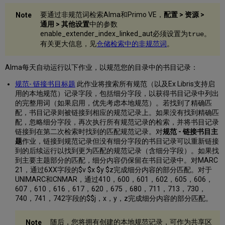
称/
主
要通过非规范词检索Alma和Primo VE，
配置 > 资源 >
题
通用 > 其他设置
中的参数
使
enable_extender_index_linked_aut必须设置为
。
true
用
有关更大信息，见
仓储检索中的非规范词
。
F3
使
Alma每天自动运行以下作业，以规范您的目录中的书目记录：
用
规范- 链接书目标题
此作业将搜索所有规范（以及Ex Libris支持启
F3
用的本地规范）记录字段，包括细分字段，以获得书目记录中列出
编
的完整用词（如果启用，优先考虑本地规范）。若找到了精确匹
辑
配，书目记录则被链接到相应的规范记录上。
如果没有找到精确匹
书
配，忽略细分字段，再次执行所有规范记录的检索，并将书目记录
目
链接到在第二次检索时找到的匹配规范记录。对
规范 - 链接书目主
记
题
作业，链接到规范记录但没有细分字段的书目记录可以重新链接
录
到的后续运行以找到更为匹配的规范记录（含细分字段）。如果找
书
到主要主题部分的匹配，细分内容仍保留在书目记录中。对MARC
目
21，通过6XX字段的$v $x $y $z完成细分内容的部分匹配。对于
记
UNIMARC和CNMAR，通过410，600，601，602，605，606，
录
607，610，616，617，620，675，680，711，713，730，
的
740，741，742字段的$$j，x，y，z完成细分内容的部分匹配。
主
题
随后，您将拥有创建的本地规范记录，可作为共享区
选