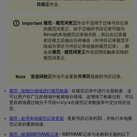
字
目校正
作业。
段
3XX
规
规范 - 规范词更正
作业不适用于迁移书目记录
范
的规范词更正。由于迁移的书目记录可能与
记
Alma的本地规范记录相关联，所以在记录最
录
初迁移之后做出任何修改（对书目记录规范字
控
段或共享区与书目记录链接的规范记录），都
制
会在
规范 - 规范词更正
作业启用后触发后续的
字
规范词更正。
段
复
制
首选词校正
作业不会更新
共享区
链接的书目记录。
共
享
规范 - 按细分领域进行规范检索
- 在规范记录中进行全面检索，这
区
可让用户在广泛的领域中检索细分领域。这增强了检索过程，可以
规
更容易地通过细分子字段v/x/y/z在规范记录数据库中定位特定信
范
息。
记
录
规范 - 处理本地规范记录更新
- 更新书目记录的$0，并执行本地规
到
范记录的重新链接。
您
的
规范 - 链接BIBFRAME记录
– BIBFRAME记录与名称和主题的以下