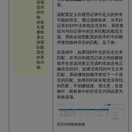
记
选项
表。
录
提供
使
的功
该配置定义在规范记录中定义的所有
能，
用
可能的语言。通过该映射表，当书目
您首
多
记录的$9中没有指定语言时，系统查
先需
语
找与书目记录中的文本匹配的规范主
要联
言
题。系统会按照配置的排序栏中的顺
系支
规
序查找每种语言的匹配。见下例：
持团
范
队配
记
在该例中，如果找到中文的完全文本
置您
录
匹配，在书目和规范记录之间创建链
的系
统功
接并在首选词更正完成时添加含有正
处
能。
确语言的$9。如果没有找到中文文本
理
匹配，系统继续按顺序查找下一个语
多
言的匹配。如果到列表末尾也没有找
语
到匹配，不创建链接。请注意，在该
言
例中，映射表中的空语言代码设置为
记
有效选项。
录
的
规
范
词
语言代码映射表格
更