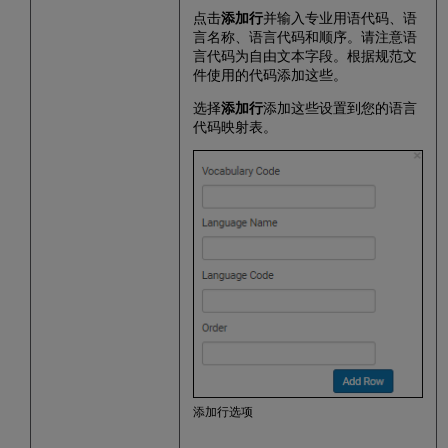
正
点击
添加行
并输入专业用语代码、语
处
言名称、语言代码和顺序。请注意语
理
言代码为自由文本字段。根据规范文
相
件使用的代码添加这些。
同
语
选择
添加行
添加这些设置到您的语言
言
代码映射表。
的
多
个
规
范
词
具
有
相
同
语
言
代
码
的
添加行选项
子