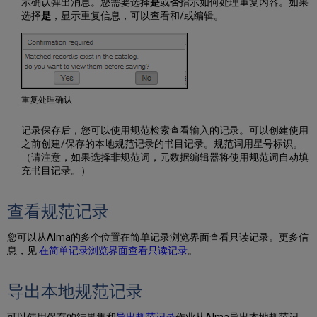
示确认弹出消息。您需要选择
是
或
否
指示如何处理重复内容。如果
配
选择
是
，显示重复信息，可以查看和/或编辑。
编
目
级
别
自
动
重复处理确认
检
查
记录保存后，您可以使用规范检索查看输入的记录。可以创建使用
记
之前创建/保存的本地规范记录的书目记录。规范词用星号标识。
录
（请注意，如果选择非规范词，元数据编辑器将使用规范词自动填
版
充书目记录。）
本
扩
展
查看规范记录
规
范
您可以从Alma的多个位置在简单记录浏览界面查看只读记录。更多信
字
息，见
在简单记录浏览界面查看只读记录
。
段
用
于
导出本地规范记录
规
范
可以使用保存的结果集和
导出规范记录
作业从Alma导出本地规范记