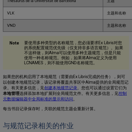
Thesaurus de la Universitat de Barcelona
主题
中
的
VLK
主题和名称
标
题
VND
主题和名称
导
出
一
要使用多种类型的名称规范，您必须要求Ex Libris对您
个
的系统配置规范优先级（仅支持非多语言规范）。如果
规
不这样做，则Alma可以使用多种主题规范，但是只能
范
使用一种名称规范。例如，如果将Alma定义为使用
记
LCNAMES，则不能使用GND名称规范。
录
从
如果您的机构启用了本地规范（需要由Ex Libris完成的任务），则可
书
以创建本地规范记录，该记录将覆盖共享区中Alma提供的全局规范记
目
录。有关更多信息，见
创建本地规范记录
。您也可以通过设置它们为
记
本地管理
选择添加本地扩展到全局规范文件。有关更多信息，见
控制
录
元数据编辑器中全局标准的显示和访问
。
中
查
每当书目记录保存时，关联的规范主题会重新计算。
看
链
接
与规范记录相关的作业
名