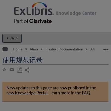
Back
Expand/collapse global hierarchy
E
Home
Alma
Product Documentation
Alma Onli
使用规范记录
Share
Subscribe
by
page
Save
Share
RSS
as
by
PDF
New updates to this page are now published in the
email
new Knowledge Portal
.
Learn more in the
FAQ
.