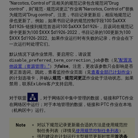
目
“Narcotics, Control of”且相关的规范记录包含规范词“Drug
记
control”，则“规范 - 规范词更正”作业将“Narcotics, Control of”替换
录
为规范词“Drug control”。注意，书目记录更新后，相应地规范记
控
录也更新了。例如，如果书目记录的规范控制字段100 $aXXX
制
$d1926-链接到规范首选词100 $aXXX $d1926-，且该词在规范记
字
录中更新为100 $XXX $d1926-2022，书目记录的100更新为100
段
$XXX $d1926-2022。如果作业运行时有失败的记录，作业会在下
一次运行时处理它们。
使
用
默认情况下该作业禁用。要启用它，请设置
F3
参数（见
“配置其
disable_preferred_term_correction_job
编
他设置（资源管理）”
）为
false
。注意，更改该参数只会影响是否
辑
更正首选词。因此，查看监控作业页面（见
查看全部已计划作业
）
规
的计划选项卡，并确认
规范 - 规范词更正
作业处于活动状态。如果
范
禁用，联系Ex Libris客户支持启用。
记
录
对于联盟
，对于网络区中集中管理的数据，链接和PTC作业
5XX
在网络区中运行；对于本地管理的数据，链接和 PTC 作业在本地
规
（机构区中）运行。
范
记
录
对以下规范记录更新最合适的方法是使用规范控
控
制任务列表（详情见
使用规范控制任务列表
）。
制
强烈建议在计划运行大型规范更新时禁用
首选条