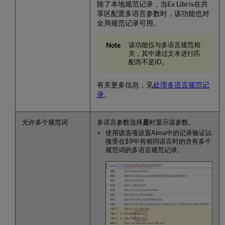
字
除了本地规范记录，当Ex Libris在共
段
享区配置多语言参数时，该功能也对
9
全局规范记录可用。
没
有
该功能仅与多语言规范相
定
关，其中通过文本进行匹
义
配而不是ID。
子
字
有关更多信息，见
处理多语言规范记
段
录
。
9
没
有
允许多个规范词
多语言参数选择
是
时显示该参数。
子
使用该选项设置Alma中的记录验证以
字
接受在$9中有相同语言时的含有多个
段
规范词的多语言规范记录。
9
的
验
证
没
有
子