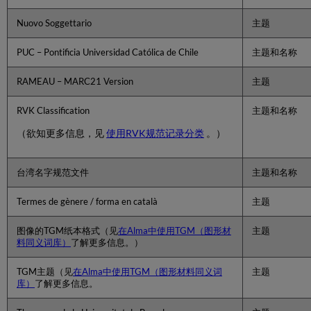
的
Nuovo Soggettario
主题
规
范
记
PUC – Pontificia Universidad Católica de Chile
主题和名称
录
可
RAMEAU – MARC21 Version
主题
用
的
RVK Classification
主题和名称
书
目
（欲知更多信息，见
使用RVK规范记录分类
。）
记
录
基
台湾名字规范文件
主题和名称
于
ID
Termes de gènere / forma en català
主题
的
关
图像的TGM纸本格式（见
在Alma中使用TGM（图形材
主题
联
料同义词库）
了解更多信息。）
从
书
TGM主题（见
在Alma中使用TGM（图形材料同义词
主题
目
库）
了解更多信息。
记
录