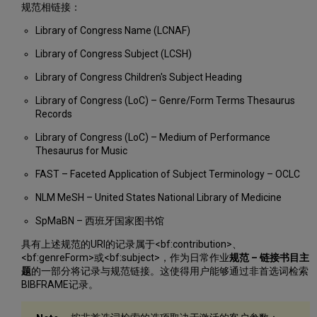
本
规范相链接：
地
规
Library of Congress Name (LCNAF)
范
Library of Congress Subject (LCSH)
数
据
Library of Congress Children's Subject Heading
库。
在
Library of Congress (LoC) – Genre/Form Terms Thesaurus
元
Records
数
Library of Congress (LoC) – Medium of Performance
据
Thesaurus for Music
编
辑
FAST – Faceted Application of Subject Terminology – OCLC
器
中
NLM MeSH – United States National Library of Medicine
处
理
SpMaBN – 西班牙国家图书馆
GND
具有上述规范的URI的记录属于<bf:contribution>、
记
<bf:genreForm>或<bf:subject>，作为日常作业
规范 – 链接书目主
录
题
的一部分将记录与规范链接。这使得用户能够通过非首选词检索
使
BIBFRAME记录。
用
F3