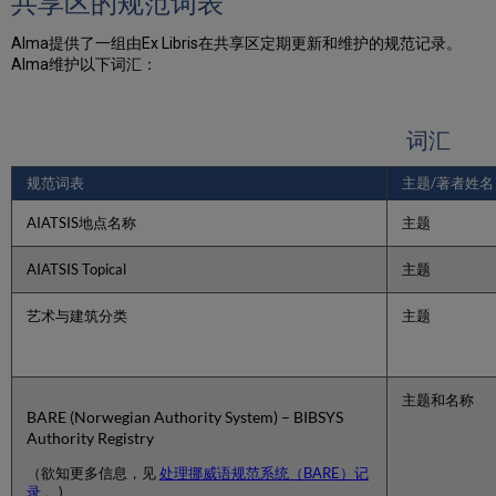
共享区的规范词表
的
规
Alma提供了一组由Ex Libris在共享区定期更新和维护的规范记录。
范
Alma维护以下词汇：
管
理
添
词汇
加
本
规范词表
主题/著者姓名
地
规
AIATSIS地点名称
主题
范
定
AIATSIS Topical
主题
义
创
建
艺术与建筑分类
主题
本
地
规
范
主题和名称
BARE (Norwegian Authority System) – BIBSYS
记
Authority Registry
录
使
（欲知更多信息，见
处理挪威语规范系统（BARE）记
录
。)
用