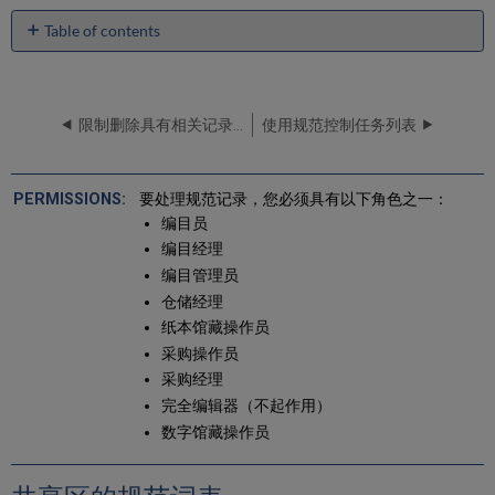
Table of contents
共
享
区
的
限制删除具有相关记录和/或本地扩展的网络区书目记录
使用规范控制任务列表
规
范
词
要处理规范记录，您必须具有以下角色之一：
表
编目员
与
编目经理
规
范
编目管理员
记
仓储经理
录
纸本馆藏操作员
相
采购操作员
关
的
采购经理
作
完全编辑器（不起作用）
业
数字馆藏操作员
基
于
Alma