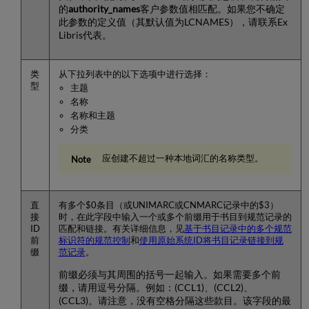
料
的
authority_names
客户参数值相匹配。如果您不确定
同
此参数的定义值（其默认值为LCNAMES），请联系Ex
义
Libris代表。
词
库）
类
从下拉列表中的以下选项中进行选择：
单
型
主题
独
名称
维
名称和主题
护
分类
词
汇
的
应创建不超过一种本地词汇的名称类型。
理
由
配
直
有多个$0条目（或UNIMARC或CNMARC记录中的$3）
置
接
时，在此字段中输入一个或多个前缀用于书目到规范记录的
摘
ID
匹配和链接。有关详细信息，见
基于书目记录中的多个规范
要
前
标识符的规范控制
和
使用原始系统ID将书目记录链接到规
缀
范记录
。
使
用
前缀必须与其周围的括号一起输入。如果需要多个前
原
缀，请用逗号分隔。例如：(CCL1)、(CCL2)、
始
(CCL3)。请注意，没有空格分隔这些款目。该字段的最
系