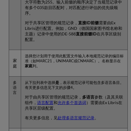
大字符数为255。输入前缀的顺序决定了当规范记录中
统
有多个035款目匹配时，对匹配进行评估的优先级顺
ID
序。
将
书
对于共享区管理的规范记录，
直接ID前缀
需要由Ex
目
Libris进行配置。例如，GND（德国国家图书馆名称和
记
主题）记录中使用的DE-588
直接前缀ID
在共享区级别
录
配置。
链
接
到
选择您计划用于使用此配置文件输入本地规范记录的编目标
规
家
准（如MARC21，UNIMARC或CNMARC）。名称显示在
范
庭
家庭
列。
记
录
多
从下拉列表中选择
是
，表示规范记录可能包含多语言条目。
基
语
有关更多信息见下文的步骤4。
于
言
书
对于由共享区管理的规范记录，
多语言
参数（及其关联
目
组件，
语言配置
和
允许多个首选词
）需要由Ex Libris在
记
共享区层级配置。
录
中
有关更多信息，见
处理多语言规范记录
。
多
个