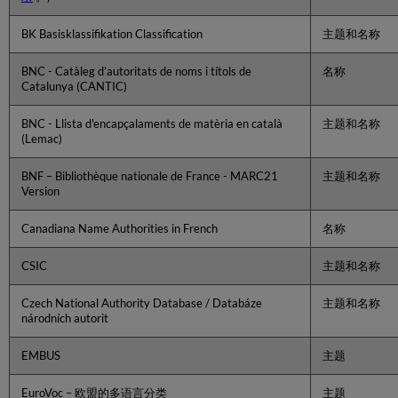
元
数
BK Basisklassifikation Classification
主题和名称
据
编
BNC - Catàleg d’autoritats de noms i títols de
名称
辑
Catalunya (CANTIC)
器
创
BNC - Llista d'encapçalaments de matèria en català
主题和名称
建
(Lemac)
本
地
BNF – Bibliothèque nationale de France - MARC21
主题和名称
规
Version
范
记
Canadiana Name Authorities in French
名称
录
查
CSIC
主题和名称
看
规
Czech National Authority Database / Databáze
主题和名称
范
národních autorit
记
录
EMBUS
主题
导
出
本
EuroVoc – 欧盟的多语言分类
主题