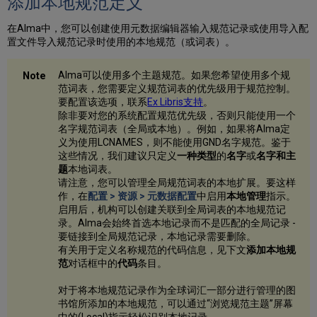
添加本地规范定义
使
用
在Alma中，您可以创建使用元数据编辑器输入规范记录或使用导入配
的
置文件导入规范记录时使用的本地规范（或词表）。
德
语
Alma可以使用多个主题规范。如果您希望使用多个规
排
范词表，您需要定义规范词表的优先级用于规范控制。
序
要配置该选项，联系
Ex Libris支持
。
为
除非要对您的系统配置规范优先级，否则只能使用一个
更
名字规范词表（全局或本地）。例如，如果将Alma定
新
义为使用LCNAMES，则不能使用GND名字规范。鉴于
的
这些情况，我们建议只定义
一种类型
的
名字
或
名字和主
书
题
本地词表。
目
请注意，您可以管理全局规范词表的本地扩展。要这样
记
作，在
配置 > 资源 > 元数据配置
中启用
本地管理
指示。
录
启用后，机构可以创建关联到全局词表的本地规范记
实
录。Alma会始终首选本地记录而不是匹配的全局记录 -
施
要链接到全局规范记录，本地记录需要删除。
标
有关用于定义名称规范的代码信息，见下文
添加本地规
点
范
对话框中的
代码
条目。
规
则
对于将本地规范记录作为全球词汇一部分进行管理的图
元
书馆所添加的本地规范，可以通过“浏览规范主题”屏幕
数