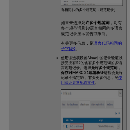
字
段
有相同$9的多个规范词（规范记录）
9
的
如果未选择
允许多个规范词
，对有
规
多个规范词且$9语言相同的多语言
范
规范记录显示警告或限制。
词
更
有关更多信息，见
语言代码相同的
正
子字段9
。
显
示
使用该选项设置Alma中的记录验证以
接受没有$9的含有多个规范词的多语
具
言规范记录。选择
允许多个规范词
，
有
保存时MARC 21规范验证
进程会允许
多
记录不指定$9。有关更多信息，见
使
个
用验证异常配置文件
。
规
范
词
的
规
范
检
索
结